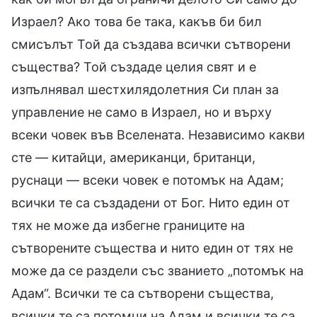
Израел? Ако това бе така, какъв би бил
смисълът Той да създава всички сътворени
същества? Той създаде целия свят и е
изпълнявал шестхилядолетния Си план за
управление не само в Израел, но и върху
всеки човек във Вселената. Независимо какви
сте — китайци, американци, британци,
руснаци — всеки човек е потомък на Адам;
всички те са създадени от Бог. Нито един от
тях не може да избегне границите на
сътворените същества и нито един от тях не
може да се раздели със званието „потомък на
Адам“. Всички те са сътворени същества,
всички те са потомци на Адам и всички те са