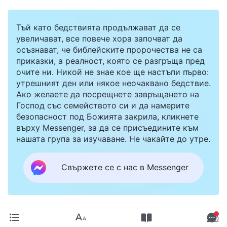
Тъй като бедствията продължават да се
увеличават, все повече хора започват да
осъзнават, че библейските пророчества не са
приказки, а реалност, която се разгръща пред
очите ни. Никой не знае кое ще настъпи първо:
утрешният ден или някое неочаквано бедствие.
Ако желаете да посрещнете завръщането на
Господ със семейството си и да намерите
безопасност под Божията закрила, кликнете
върху Messenger, за да се присъедините към
нашата група за изучаване. Не чакайте до утре.
Свържете се с нас в Messenger