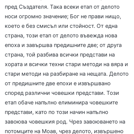
пред Създателя. Така всеки етап от делото
носи огромно значение; Бог не прави нищо,
което е без смисъл или стойност. От една
страна, този етап от делото въвежда нова
епоха и завършва предишните две; от друга
страна, той разбива всички представи на
хората и всички техни стари методи на вяра и
стари методи на разбиране на нещата. Делото
от предишните две епохи е извършвано
според различни човешки представи. Този
етап обаче напълно елиминира човешките
представи, като по този начин напълно
завоюва човешкия род. Чрез завоюването на
потомците на Моав, чрез делото, извършено