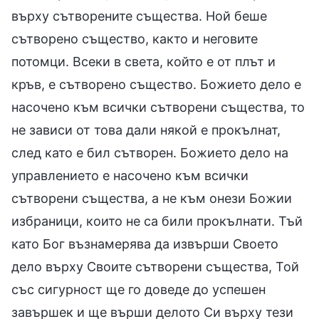
върху сътворените същества. Ной беше
сътворено същество, както и неговите
потомци. Всеки в света, който е от плът и
кръв, е сътворено същество. Божието дело е
насочено към всички сътворени същества, то
не зависи от това дали някой е прокълнат,
след като е бил сътворен. Божието дело на
управлението е насочено към всички
сътворени същества, а не към онези Божии
избраници, които не са били прокълнати. Тъй
като Бог възнамерява да извърши Своето
дело върху Своите сътворени същества, Той
със сигурност ще го доведе до успешен
завършек и ще върши делото Си върху тези