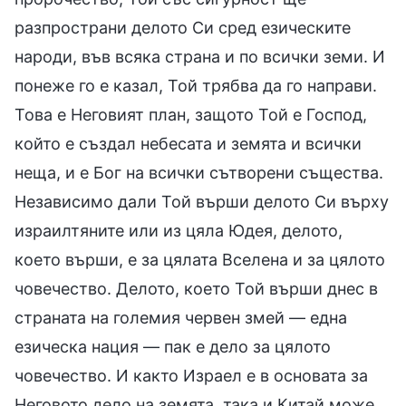
разпространи делото Си сред езическите
народи, във всяка страна и по всички земи. И
понеже го е казал, Той трябва да го направи.
Това е Неговият план, защото Той е Господ,
който е създал небесата и земята и всички
неща, и е Бог на всички сътворени същества.
Независимо дали Той върши делото Си върху
израилтяните или из цяла Юдея, делото,
което върши, е за цялата Вселена и за цялото
човечество. Делото, което Той върши днес в
страната на големия червен змей — една
езическа нация — пак е дело за цялото
човечество. И както Израел е в основата за
Неговото дело на земята, така и Китай може