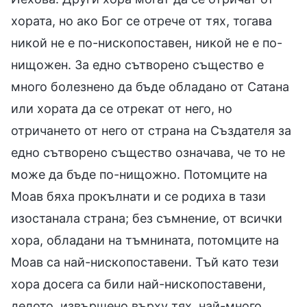
хората, но ако Бог се отрече от тях, тогава
никой не е по-нископоставен, никой не е по-
нищожен. За едно сътворено същество е
много болезнено да бъде обладано от Сатана
или хората да се отрекат от него, но
отричането от него от страна на Създателя за
едно сътворено същество означава, че то не
може да бъде по-нищожно. Потомците на
Моав бяха прокълнати и се родиха в тази
изостанала страна; без съмнение, от всички
хора, обладани на тъмнината, потомците на
Моав са най-нископоставени. Тъй като тези
хора досега са били най-нископоставени,
делото, извършено върху тях, най-много