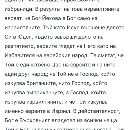
избраници. В резултат на това израилтяните
вярват, че Бог Йехова е Бог само на
израилтяните. Тъй като Исус вършеше делото
Си в Юдея, където завърши делото на
разпятието, евреите гледат на Него като на
Избавителя на еврейския народ. Те смятат, че
Той е единствено Цар на евреите и на нито
един друг народ; че Той не е Господ, който
изкупва британците, нито Господ, който
изкупва американците, а Господ, който
изкупва израилтяните; и че Той изкупва
именно евреите в Израел. В действителност,
Бог е Върховният владетел на всички неща.
Той е Бог на всички сътворени същества. Той