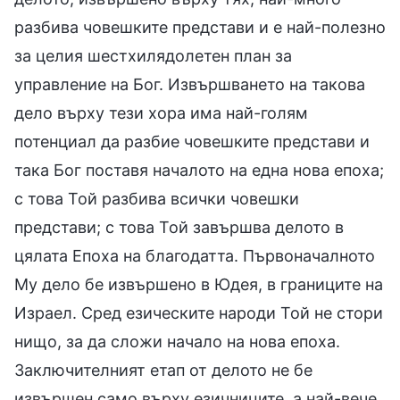
разбива човешките представи и е най-полезно
за целия шестхилядолетен план за
управление на Бог. Извършването на такова
дело върху тези хора има най-голям
потенциал да разбие човешките представи и
така Бог поставя началото на една нова епоха;
с това Той разбива всички човешки
представи; с това Той завършва делото в
цялата Епоха на благодатта. Първоначалното
Му дело бе извършено в Юдея, в границите на
Израел. Сред езическите народи Той не стори
нищо, за да сложи начало на нова епоха.
Заключителният етап от делото не бе
извършен само върху езичниците, а най-вече