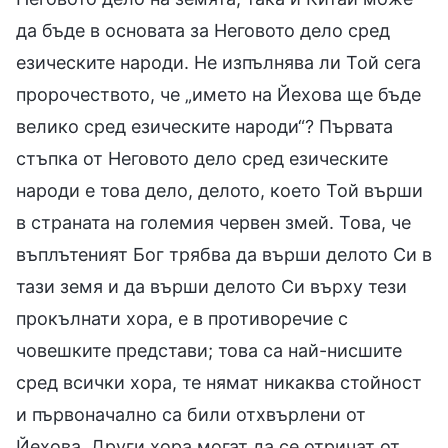
да бъде в основата за Неговото дело сред
езическите народи. Не изпълнява ли Той сега
пророчеството, че „името на Йехова ще бъде
велико сред езическите народи“? Първата
стъпка от Неговото дело сред езическите
народи е това дело, делото, което Той върши
в страната на големия червен змей. Това, че
въплътеният Бог трябва да върши делото Си в
тази земя и да върши делото Си върху тези
прокълнати хора, е в противоречие с
човешките представи; това са най-нисшите
сред всички хора, те нямат никаква стойност
и първоначално са били отхвърлени от
Йехова. Други хора могат да се отричат от