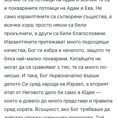
и покварените потомци на Адам и Ева. Не
само израилтяните са сътворени същества, а
всички хора; просто някои са били
прокълнати, а други са били благословени.
Израилтяните притежават много подходящи
качества; Бог ги избра в началото, защото те
бяха най-малко покварени. Китайците не
могат да се сравняват с тях; те са много по-
нисши. И така, Бог първоначално върши
делото Си сред народа на Израел, а вторият
етап от Неговото дело бе само в Юдея —
което е довело до много представи и правила
сред хората. Всъщност, ако Бог трябваше да
действа според човешките представи, Той