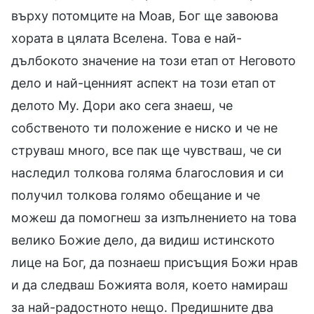
върху потомците на Моав, Бог ще завоюва
хората в цялата Вселена. Това е най-
дълбокото значение на този етап от Неговото
дело и най-ценният аспект на този етап от
делото Му. Дори ако сега знаеш, че
собственото ти положение е ниско и че не
струваш много, все пак ще чувстваш, че си
наследил толкова голяма благословия и си
получил толкова голямо обещание и че
можеш да помогнеш за изпълнението на това
велико Божие дело, да видиш истинското
лице на Бог, да познаеш присъщия Божи нрав
и да следваш Божията воля, което намираш
за най-радостното нещо. Предишните два