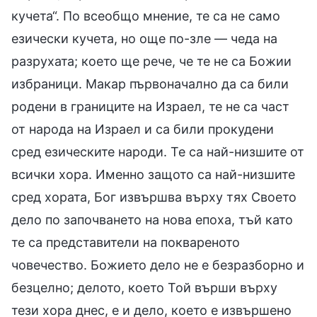
кучета“. По всеобщо мнение, те са не само
езически кучета, но още по-зле — чеда на
разрухата; което ще рече, че те не са Божии
избраници. Макар първоначално да са били
родени в границите на Израел, те не са част
от народа на Израел и са били прокудени
сред езическите народи. Те са най-низшите от
всички хора. Именно защото са най-низшите
сред хората, Бог извършва върху тях Своето
дело по започването на нова епоха, тъй като
те са представители на поквареното
човечество. Божието дело не е безразборно и
безцелно; делото, което Той върши върху
тези хора днес, е и дело, което е извършено