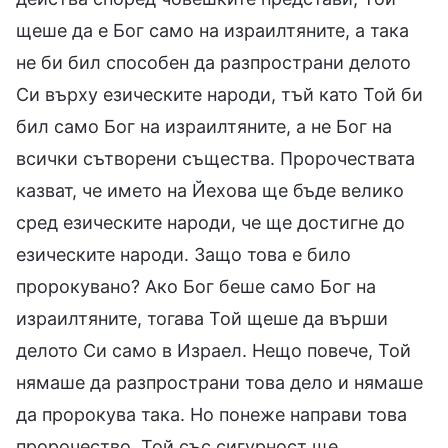
щеше да е Бог само на израилтяните, а така
не би бил способен да разпространи делото
Си върху езическите народи, тъй като Той би
бил само Бог на израилтяните, а не Бог на
всички сътворени същества. Пророчествата
казват, че името на Йехова ще бъде велико
сред езическите народи, че ще достигне до
езическите народи. Защо това е било
пророкувано? Ако Бог беше само Бог на
израилтяните, тогава Той щеше да върши
делото Си само в Израел. Нещо повече, Той
нямаше да разпространи това дело и нямаше
да пророкува така. Но понеже направи това
пророчество, Той със сигурност ще