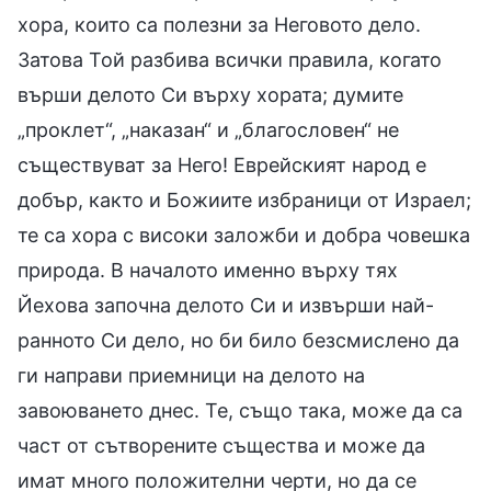
хора, които са полезни за Неговото дело.
Затова Той разбива всички правила, когато
върши делото Си върху хората; думите
„проклет“, „наказан“ и „благословен“ не
съществуват за Него! Еврейският народ е
добър, както и Божиите избраници от Израел;
те са хора с високи заложби и добра човешка
природа. В началото именно върху тях
Йехова започна делото Си и извърши най-
ранното Си дело, но би било безсмислено да
ги направи приемници на делото на
завоюването днес. Те, също така, може да са
част от сътворените същества и може да
имат много положителни черти, но да се