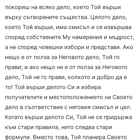
покориш на всяко дело, което Той върши
върху сътворените същества. Цялото дело,
което Той върши, има смисъл и се извършва
според собствените Му намерения и мъдрост,
а не според човешки избори и представи. Ако
нещо е от полза за Неговото дело, Той го
прави; и ако нещо не е от полза за Неговото
дело, Той не го прави, колкото и добро да е
то! Той върши делото Си и избира
получателите и местоположението на Своето
дело в съответствие с неговия смисъл и цел.
Когато върши делото Си, Той не се придържа
към стари правила, нито следва стари
формули. Вместо това, Той планира Своето