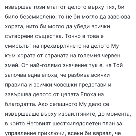
извършва този етап от делото върху тях, би
било безсмислено; то не би могло да завоюва
хората, нито би могло да убеди всички
сътворени същества. Точно в това е
смисълът на прехвърлянето на делото Му
към хората от страната на големия червен
змей. От най-голямо значение тук е, че Той
започва една епоха, че разбива всички
правила и всички човешки представи и
завършва делото от цялата Епоха на
благодатта. Ако сегашното Му дело се
извършваше върху израилтяните, до момента,
в който Неговият шестхилядолетен план за
управление приключи, всеки би вярвал, че