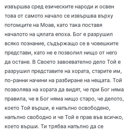
извършва сред езическите народи и освен
това от самото начало се извършва върху
потомците на Моав, като така поставя
началото на цялата епоха. Бог е разрушил
всяко познание, съдържащо се в човешките
представи, като не е позволил нищо от него
да остане. В Своето завоевателно дело Той е
разрушил представите на хората, старите им,
по-ранни начини на разбиране на нещата. Той
позволява на хората да видят, че при Бог няма
правила, че в Бог няма нищо старо, че делото,
което Той върши, е напълно освободено,
напълно свободно и че Той е прав във всичко,
което върши. Ти трябва напълно да се