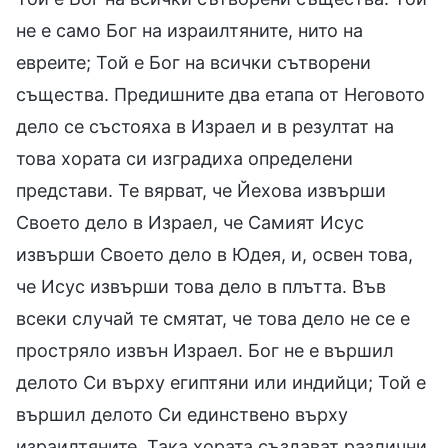
не е само Бог на израилтяните, нито на
евреите; Той е Бог на всички сътворени
същества. Предишните два етапа от Неговото
дело се състояха в Израел и в резултат на
това хората си изградиха определени
представи. Те вярват, че Йехова извърши
Своето дело в Израел, че Самият Исус
извърши Своето дело в Юдея, и, освен това,
че Исус извърши това дело в плътта. Във
всеки случай те смятат, че това дело не се е
простряло извън Израел. Бог не е вършил
делото Си върху египтяни или индийци; Той е
вършил делото Си единствено върху
израилтяните. Така хората създават различни