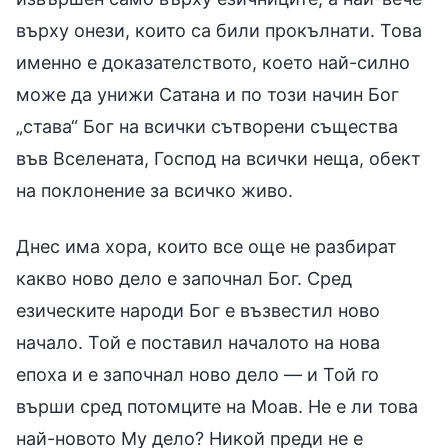
върху онези, които са били прокълнати. Това
именно е доказателството, което най-силно
може да унижи Сатана и по този начин Бог
„става“ Бог на всички сътворени същества
във Вселената, Господ на всички неща, обект
на поклонение за всичко живо.
Днес има хора, които все още не разбират
какво ново дело е започнал Бог. Сред
езическите народи Бог е възвестил ново
начало. Той е поставил началото на нова
епоха и е започнал ново дело — и Той го
върши сред потомците на Моав. Не е ли това
най-новото Му дело? Никой преди не е