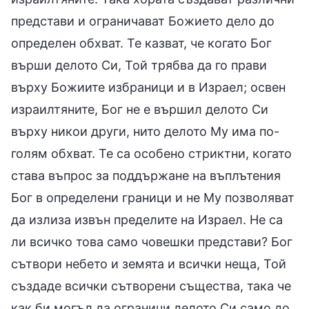
представи и ограничават Божието дело до
определен обхват. Те казват, че когато Бог
върши делото Си, Той трябва да го прави
върху Божиите избраници и в Израел; освен
израилтяните, Бог не е вършил делото Си
върху никои други, нито делото Му има по-
голям обхват. Те са особено стриктни, когато
става въпрос за поддържане на въплътения
Бог в определени граници и не Му позволяват
да излиза извън пределите на Израел. Не са
ли всичко това само човешки представи? Бог
сътвори небето и земята и всички неща, Той
създаде всички сътворени същества, така че
как би могъл да ограничи делото Си само до