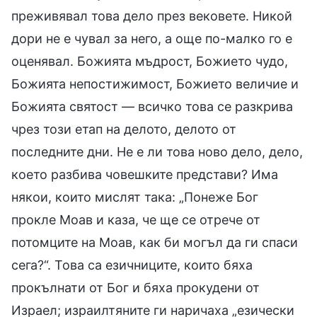
преживявал това дело през вековете. Никой
дори не е чувал за него, а още по-малко го е
оценявал. Божията мъдрост, Божието чудо,
Божията непостижимост, Божието величие и
Божията святост — всичко това се разкрива
чрез този етап на делото, делото от
последните дни. Не е ли това ново дело, дело,
което разбива човешките представи? Има
някои, които мислят така: „Понеже Бог
прокле Моав и каза, че ще се отрече от
потомците на Моав, как би могъл да ги спаси
сега?“. Това са езичниците, които бяха
прокълнати от Бог и бяха прокудени от
Израел; израилтяните ги наричаха „езически