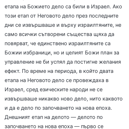
етапа на Божието дело са били в Израел. Ако
този етап от Неговото дело през последните
дни се извършваше и върху израилтяните, не
само всички сътворени същества щяха да
повярват, че единствено израилтяните са
Божии избраници, но и целият Божи план за
управление не би успял да постигне желания
ефект. По време на периода, в който двата
етапа на Неговото дело се провеждаха в
Израел, сред езическите народи не се
извършваше никакво ново дело, нито каквото
и да е дело по започването на нова епоха.
Днешният етап на делото — делото по
започването на нова епоха — първо се