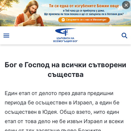
Бог е Господ на всички сътворени същества
Бог е Господ на всички сътворени
същества
Един етап от делото през двата предишни
периода бе осъществен в Израел, а един бе
осъществен в Юдея. Общо взето, нито един
етап от това дело не бе извън Израел и всеки
един от тях засягаше първо Божиите