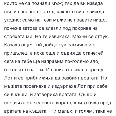
които не са познали мъж; тях да ви изведа
вън и направете с тях, каквото ви се вижда
угодно; само на тези мъже не правете нищо,
понеже затова са влезли под покрива на
стряхата ми. Но те извикаха: Махни се оттук.
Казаха още: Той дойде тук самичък и е
пришълец, а иска още и съдия да стане; ей
сега на тебе ще направим по-голямо зло,
отколкото на тях. И напираха силно срещу
Лот и се приближиха да разбият вратата. Но
мъжете посегнаха и издърпаха Лот при себе
си в къщи, и затвориха вратата. Също и
поразиха със слепота хората, които бяха пред
вратата на къщата — и малък, и голям, така че