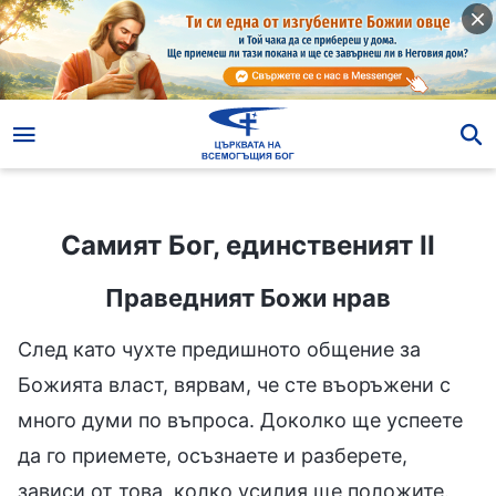
Самият Бог, единственият II
Самият Бог, единственият II
Праведният Божи нрав
След като чухте предишното общение за
Божията власт, вярвам, че сте въоръжени с
много думи по въпроса. Доколко ще успеете
да го приемете, осъзнаете и разберете,
зависи от това, колко усилия ще положите.