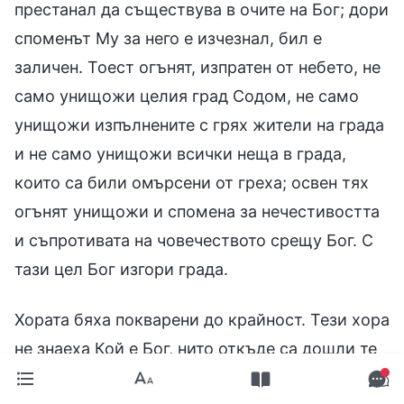
престанал да съществува в очите на Бог; дори
споменът Му за него е изчезнал, бил е
заличен. Тоест огънят, изпратен от небето, не
само унищожи целия град Содом, не само
унищожи изпълнените с грях жители на града
и не само унищожи всички неща в града,
които са били омърсени от греха; освен тях
огънят унищожи и спомена за нечестивостта
и съпротивата на човечеството срещу Бог. С
тази цел Бог изгори града.
Хората бяха покварени до крайност. Тези хора
не знаеха Кой е Бог, нито откъде са дошли те
самите. Ако беше споменал Бог, щяха да