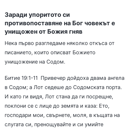
Заради упоритото си
противопоставяне на Бог човекът е
унищожен от Божия гняв
Нека първо разгледаме няколко откъса от
писанието, които описват Божието
унищожение на Содом.
Битие 19:1-11 Привечер дойдоха двама ангела
в Содом; а Лот седеше до Содомската порта.
И като ги видя, Лот стана да ги посрещне,
поклони се с лице до земята и каза: Ето,
господари мои, свърнете, моля, в къщата на
слугата си, пренощувайте и си умийте