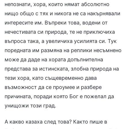
непознати, хора, които нямат абсолютно
нищо общо с тях и никога не са накърнявали
интересите им. Въпреки това, водени от
нечестивата си природа, те не приключиха
въпроса така, а увеличиха усилията си. Тук
поредната им размяна на реплики несъмнено
може да даде на хората допълнителна
представа за истинската, злобна природа на
тези хора, като същевременно дава
възможност да се проумее и разбере
причината, поради която Бог е пожелал да
унищожи този град.
А какво казаха след това? Както пише в