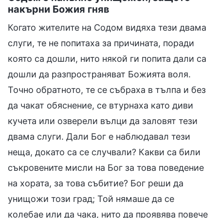
накърни Божия гняв
Когато жителите на Содом видяха тези двама
слуги, те не попитаха за причината, поради
която са дошли, нито някой ги попита дали са
дошли да разпространяват Божията воля.
Точно обратното, те се събраха в тълпа и без
да чакат обяснение, се втурнаха като диви
кучета или озверели вълци да заловят тези
двама слуги. Дали Бог е наблюдавал тези
неща, докато са се случвали? Какви са били
съкровените мисли на Бог за това поведение
на хората, за това събитие? Бог реши да
унищожи този град; Той нямаше да се
колебае или да чака, нито да проявява повече