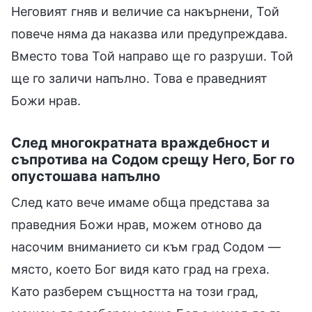
Неговият гняв и величие са накърнени, Той
повече няма да наказва или предупреждава.
Вместо това Той направо ще го разруши. Той
ще го заличи напълно. Това е праведният
Божи нрав.
След многократната враждебност и
съпротива на Содом срещу Него, Бог го
опустошава напълно
След като вече имаме обща представа за
праведния Божи нрав, можем отново да
насочим вниманието си към град Содом —
място, което Бог видя като град на греха.
Като разберем същността на този град,