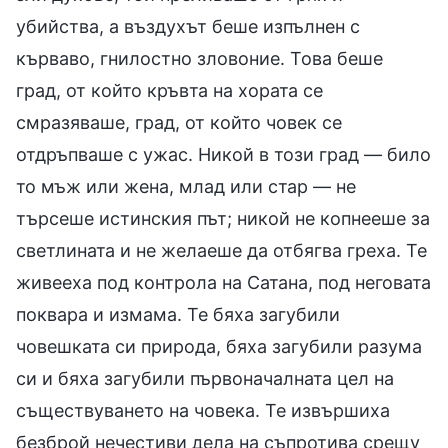
убийства, а въздухът беше изпълнен с
кърваво, гнилостно зловоние. Това беше
град, от който кръвта на хората се
смразяваше, град, от който човек се
отдръпваше с ужас. Никой в този град — било
то мъж или жена, млад или стар — не
търсеше истинския път; никой не копнееше за
светлината и не желаеше да отбягва греха. Те
живееха под контрола на Сатана, под неговата
поквара и измама. Те бяха загубили
човешката си природа, бяха загубили разума
си и бяха загубили първоначалната цел на
съществуването на човека. Те извършиха
безброй нечестиви дела на съпротива срещу