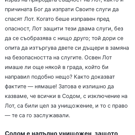
причината Бог да изпрати Своите слуги да
спасят Лот. Когато беше изправен пред
опасност, Лот защити тези двама слуги, без
да се съобразява с нищо друго; той дори се
опита да изтъргува двете си дъщери в замяна
на безопасността на слугите. Освен Лот
имаше ли още някой в града, който би
направил подобно нещо? Както доказват
фактите — нямаше! Затова е излишно да
казваме, че всички в Содом, с изключение на
Лот, са били цел за унищожение, и то с право
— те са го заслужавали.
Содом е напълно унищожен, защото