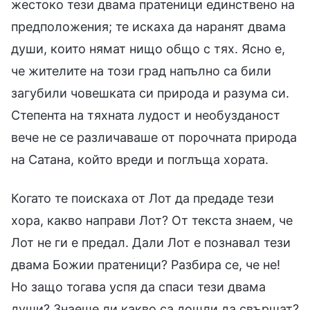
жестоко тези двама пратеници единствено на
предположения; те искаха да наранят двама
души, които нямат нищо общо с тях. Ясно е,
че жителите на този град напълно са били
загубили човешката си природа и разума си.
Степента на тяхната лудост и необузданост
вече не се различаваше от порочната природа
на Сатана, който вреди и поглъща хората.
Когато те поискаха от Лот да предаде тези
хора, какво направи Лот? От текста знаем, че
Лот не ги е предал. Дали Лот е познавал тези
двама Божии пратеници? Разбира се, че не!
Но защо тогава успя да спаси тези двама
души? Знаеше ли какво са дошли да свършат?