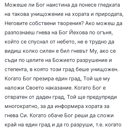
Можеше ли Бог наистина да понесе гледката
на такова унищожение на хората и природата,
Неговите собствени творения? Ако можеш да
разпознаеш гнева на Бог Йехова по огъня,
който се спуснал от небето, не е трудно да
видиш колко силен е бил гневът Му, ако се
съди по целите на Божието разрушение и
степента, в която този град беше унищожен.
Когато Бог презира един град, Той ще му
наложи Своето наказание. Когато Бог е
отвратен от даден град, Той ще предупреди
многократно, за да информира хората за
гнева Си. Когато обаче Бог реши да сложи
край на един град и да го разруши, т.е. когато