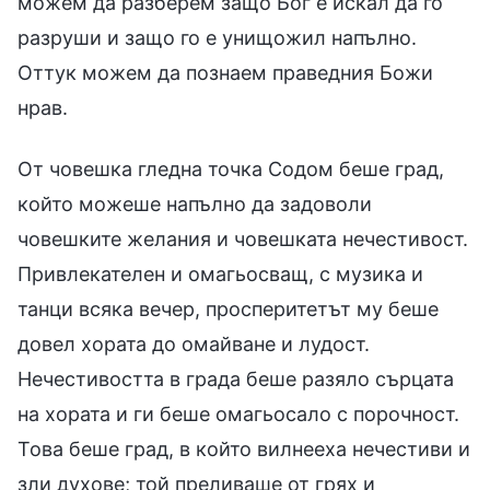
можем да разберем защо Бог е искал да го
разруши и защо го е унищожил напълно.
Оттук можем да познаем праведния Божи
нрав.
От човешка гледна точка Содом беше град,
който можеше напълно да задоволи
човешките желания и човешката нечестивост.
Привлекателен и омагьосващ, с музика и
танци всяка вечер, просперитетът му беше
довел хората до омайване и лудост.
Нечестивостта в града беше разяло сърцата
на хората и ги беше омагьосало с порочност.
Това беше град, в който вилнееха нечестиви и
зли духове; той преливаше от грях и