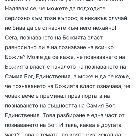
Надявам се, че можете да подходите
сериозно към този въпрос; в никакъв случай
не бива да се отнасяте към него нехайно!
Сега, познаването на Божията власт
равносилно ли е на познаване на всичко
Божие? Може да се каже, че познаването на
Божията власт е началото на познаването на
Самия Бог, Единствения, а може и да се каже,
че познаването на Божията власт означава, че
човек вече е преминал през портата на
познаването на същността на Самия Бог,
Единствения. Това разбиране е една част от
познаването на Бог. И така, каква е другата
част? Това е темата, по която бих искал да