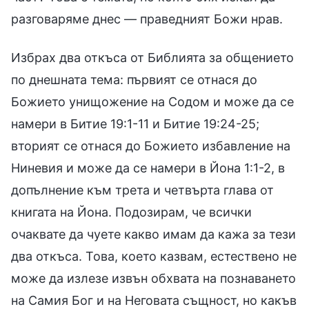
разговаряме днес — праведният Божи нрав.
Избрах два откъса от Библията за общението
по днешната тема: първият се отнася до
Божието унищожение на Содом и може да се
намери в Битие 19:1-11 и Битие 19:24-25;
вторият се отнася до Божието избавление на
Ниневия и може да се намери в Йона 1:1-2, в
допълнение към трета и четвърта глава от
книгата на Йона. Подозирам, че всички
очаквате да чуете какво имам да кажа за тези
два откъса. Това, което казвам, естествено не
може да излезе извън обхвата на познаването
на Самия Бог и на Неговата същност, но какъв