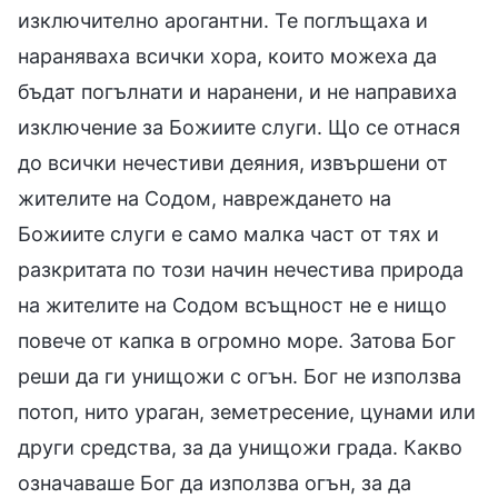
изключително арогантни. Те поглъщаха и
нараняваха всички хора, които можеха да
бъдат погълнати и наранени, и не направиха
изключение за Божиите слуги. Що се отнася
до всички нечестиви деяния, извършени от
жителите на Содом, навреждането на
Божиите слуги е само малка част от тях и
разкритата по този начин нечестива природа
на жителите на Содом всъщност не е нищо
повече от капка в огромно море. Затова Бог
реши да ги унищожи с огън. Бог не използва
потоп, нито ураган, земетресение, цунами или
други средства, за да унищожи града. Какво
означаваше Бог да използва огън, за да