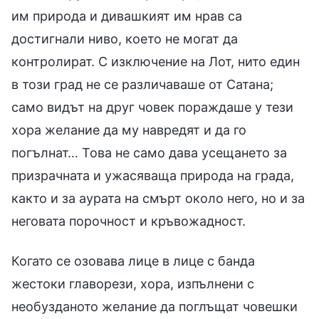
им природа и дивашкият им нрав са
достигнали ниво, което не могат да
контролират. С изключение на Лот, нито един
в този град не се различаваше от Сатана;
само видът на друг човек пораждаше у тези
хора желание да му навредят и да го
погълнат… Това не само дава усещането за
призрачната и ужасяваща природа на града,
както и за аурата на смърт около него, но и за
неговата порочност и кръвожадност.
Когато се озовава лице в лице с банда
жестоки главорези, хора, изпълнени с
необузданото желание да поглъщат човешки