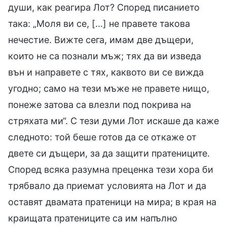
души, как реагира Лот? Според писанието
така: „Моля ви се, […] не правете такова
нечестие. Вижте сега, имам две дъщери,
които не са познали мъж; тях да ви изведа
вън и направете с тях, каквото ви се вижда
угодно; само на тези мъже не правете нищо,
понеже затова са влезли под покрива на
стряхата ми“. С тези думи Лот искаше да каже
следното: той беше готов да се откаже от
двете си дъщери, за да защити пратениците.
Според всяка разумна преценка тези хора би
трябвало да приемат условията на Лот и да
оставят двамата пратеници на мира; в края на
краищата пратениците са им напълно