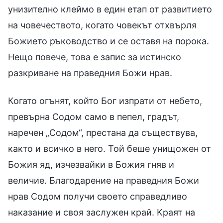
унизително клеймо в един етап от развитието
на човечеството, когато човекът отхвърля
Божието ръководство и се оставя на порока.
Нещо повече, това е запис за истинско
разкриване на праведния Божи нрав.
Когато огънят, който Бог изпрати от небето,
превърна Содом само в пепел, градът,
наречен „Содом“, престана да съществува,
както и всичко в него. Той беше унищожен от
Божия яд, изчезвайки в Божия гняв и
величие. Благодарение на праведния Божи
нрав Содом получи своето справедливо
наказание и своя заслужен край. Краят на