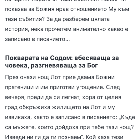
показва за Божия нрав отношението Му към
тези събития? За да разберем цялата
история, нека прочетем внимателно какво е
записано в писанието…
Покварата на Содом: вбесяваща за
човека, разгневяваща за Бог
През онази нощ Лот прие двама Божии
пратеници и им приготви угощение. След
вечеря, преди да си легнат, хора от целия
град обкръжиха жилището на Лот и му
извикаха, както е записано в писанието: „Къде
са мъжете, които дойдоха при тебе тази нощ?
Изведи ни ги да ги познаем“. Кой каза тези