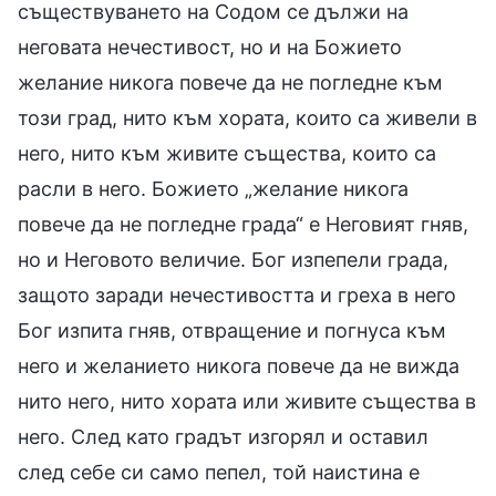
съществуването на Содом се дължи на
неговата нечестивост, но и на Божието
желание никога повече да не погледне към
този град, нито към хората, които са живели в
него, нито към живите същества, които са
расли в него. Божието „желание никога
повече да не погледне града“ е Неговият гняв,
но и Неговото величие. Бог изпепели града,
защото заради нечестивостта и греха в него
Бог изпита гняв, отвращение и погнуса към
него и желанието никога повече да не вижда
нито него, нито хората или живите същества в
него. След като градът изгорял и оставил
след себе си само пепел, той наистина е