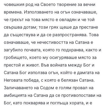
човешкия род на Своето творение за вечни
времена. Използването на огън означаваше,
че грехът на това място е овладян и че той
свършва дотам; този грях щеше да престане
да съществува и да се разпространява. Това
означаваше, че нечестивостта на Сатана е
загубило почвата, която го подхранва, както и
гробището, което му осигуряваше място за
престой и живот. Във войната между Бог и
Сатана Бог използва огън, който е дамгата на
Неговата победа, с която е белязан Сатана.
Заличаването на Содом е голям провал на
амбицията на Сатана да се противопостави на
Бог, като покварява и поглъща хората, и е