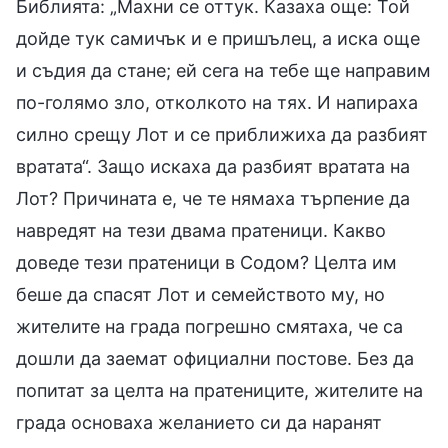
Библията: „Махни се оттук. Казаха още: Той
дойде тук самичък и е пришълец, а иска още
и съдия да стане; ей сега на тебе ще направим
по-голямо зло, отколкото на тях. И напираха
силно срещу Лот и се приближиха да разбият
вратата“. Защо искаха да разбият вратата на
Лот? Причината е, че те нямаха търпение да
навредят на тези двама пратеници. Какво
доведе тези пратеници в Содом? Целта им
беше да спасят Лот и семейството му, но
жителите на града погрешно смятаха, че са
дошли да заемат официални постове. Без да
попитат за целта на пратениците, жителите на
града основаха желанието си да наранят