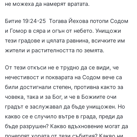
не можеха да намерят вратата.
Битие 19:24-25 Тогава Йехова потопи Содом
и Гомор в сяра и огън от небето. Унищожи
тези градове и цялата равнина, всичките им
жители и растителността по земята.
От тези откъси не е трудно да се види, че
нечестивост и покварата на Содом вече са
били достигнали степен, противна както за
човека, така и за Бог, и че в Божиите очи
градът е заслужавал да бъде унищожен. Но
какво се е случило вътре в града, преди да
бъде разрушен? Какво вдъхновение могат да
почерпят хората от тези събития? Какво ни