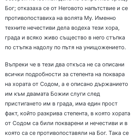
Бог; отказаха се от Неговото напътствие и се
противопоставиха на волята Му. Именно
техните нечестиви дела водеха тези хора,
града и всяко живо същество в него стъпка
по стъпка надолу по пътя на унищожението.
Въпреки че в тези два откъса не са описани
всички подробности за степента на поквара
на хората от Содом, а е описано държанието
им към двамата Божии слуги след
пристигането им в града, има един прост
факт, който разкрива степента, в която хората
от Содом са били покварени и нечестиви и в
която са се противопоставяли на Бог. Така се