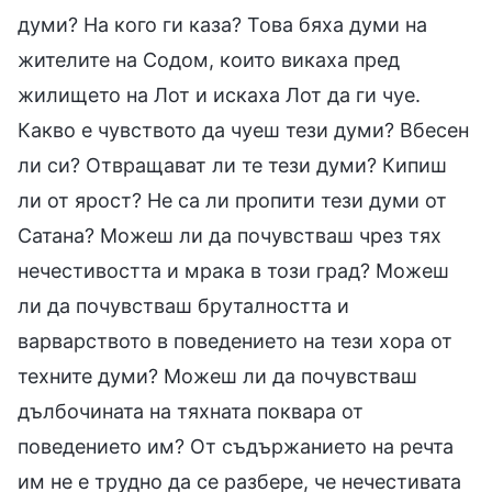
думи? На кого ги каза? Това бяха думи на
жителите на Содом, които викаха пред
жилището на Лот и искаха Лот да ги чуе.
Какво е чувството да чуеш тези думи? Вбесен
ли си? Отвращават ли те тези думи? Кипиш
ли от ярост? Не са ли пропити тези думи от
Сатана? Можеш ли да почувстваш чрез тях
нечестивостта и мрака в този град? Можеш
ли да почувстваш бруталността и
варварството в поведението на тези хора от
техните думи? Можеш ли да почувстваш
дълбочината на тяхната поквара от
поведението им? От съдържанието на речта
им не е трудно да се разбере, че нечестивата