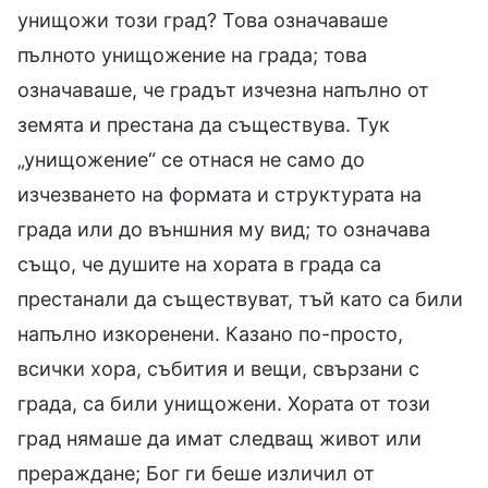
унищожи този град? Това означаваше
пълното унищожение на града; това
означаваше, че градът изчезна напълно от
земята и престана да съществува. Тук
„унищожение“ се отнася не само до
изчезването на формата и структурата на
града или до външния му вид; то означава
също, че душите на хората в града са
престанали да съществуват, тъй като са били
напълно изкоренени. Казано по-просто,
всички хора, събития и вещи, свързани с
града, са били унищожени. Хората от този
град нямаше да имат следващ живот или
прераждане; Бог ги беше изличил от