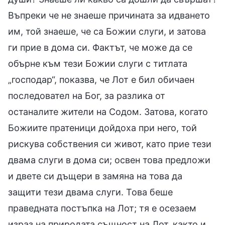
Въпреки че не знаеше причината за идването
им, той знаеше, че са Божии слуги, и затова
ги прие в дома си. Фактът, че може да се
обърне към тези Божии слуги с титлата
„господар“, показва, че Лот е бил обичаен
последовател на Бог, за разлика от
останалите жители на Содом. Затова, когато
Божиите пратеници дойдоха при него, той
рискува собствения си живот, като прие тези
двама слуги в дома си; освен това предложи
и двете си дъщери в замяна на това да
защити тези двама слуги. Това беше
праведната постъпка на Лот; тя е осезаем
израз на природата същност на Лот, както и