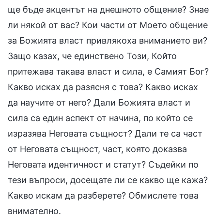
ще бъде акцентът на днешното общение? Знае
ли някой от вас? Кои части от Моето общение
за Божията власт привлякоха вниманието ви?
Защо казах, че единствено Този, Който
притежава такава власт и сила, е Самият Бог?
Какво исках да разясня с това? Какво исках
да научите от него? Дали Божията власт и
сила са един аспект от начина, по който се
изразява Неговата същност? Дали те са част
от Неговата същност, част, която доказва
Неговата идентичност и статут? Съдейки по
тези въпроси, досещате ли се какво ще кажа?
Какво искам да разберете? Обмислете това
внимателно.