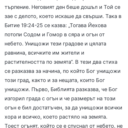
търпение. Неговият ден беше дошъл и Той се
зае с делото, което искаше да свърши. Така в
Битие 19:24-25 се казва: „Тогава Йехова
потопи Содом и Гомор в сяра и огън от
небето. Унищожи тези градове и цялата
равнина, всичките им жители и
растителността по земята“. В тези два стиха
се разказва за начина, по който Бог унищожи
този град, както и за нещата, които Бог
унищожи. Първо, Библията разказва, че Бог
изгорил града с огън и че размерът на този
огън е бил достатъчен, за да унищожи всички
хора и всичко, което растяло на земята.
Тоест огънят, който се е спуснал от небето, не