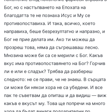
Бог, но с настъпването на Епохата на
благодатта те не познаха Исус и Му се
противопоставиха. И така, всичко, което
направиха, беше безрезултатно и напразно, и
Бог не прие делата им. Ако ти можеш да
прозреш това, няма да съгрешаваш лесно.
Мнозина може би са се мерили с Бог. Какъв
вкус има противопоставянето на Бог? Горчив
ли е или е сладък? Трябва да разбереш
следното: не се прави, че не знаеш. В сърцата
си може би някои хора не са убедени. И все
пак те съветвам да опиташ и да видиш — виж
какъв е вкусът му. Това ще попречи на много
хора да бъдат винаги подозрителни по