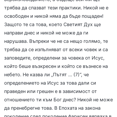
трябва да спазват тези практики. Никой не е
освободен и никой няма да бъде пощаден!
Защото те са това, което Светият Дух ще
направи днес и никой не може да ги
нарушава. Въпреки че не са нещо голямо, те
трябва да се изпълняват от всеки човек и са
заповедите, определени за човека от Исус,
който беше възкресен и който се възнесе на
небето. Не казва ли „Пътят … (7)“, че
определението на Исус за това дали си
праведен или грешен е в зависимост от
отношението ти към Бог днес? Никой не може
да пренебрегне това. В Епохата на закона
поколение след поколение фарисеи вярваха в