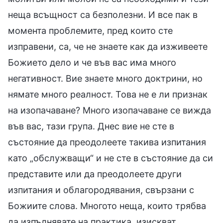
неща всъщност са безполезни. И все пак в
момента проблемите, пред които сте
изправени, са, че не знаете как да изживеете
Божието дело и че във вас има много
негативност. Вие знаете много доктрини, но
нямате много реалност. Това не е ли признак
на изопачаване? Много изопачаване се вижда
във вас, тази група. Днес вие не сте в
състояние да преодолеете такива изпитания
като „обслужващи“ и не сте в състояние да си
представите или да преодолеете други
изпитания и облагородявания, свързани с
Божиите слова. Многото неща, които трябва
да изпълнявате на практика, изискват