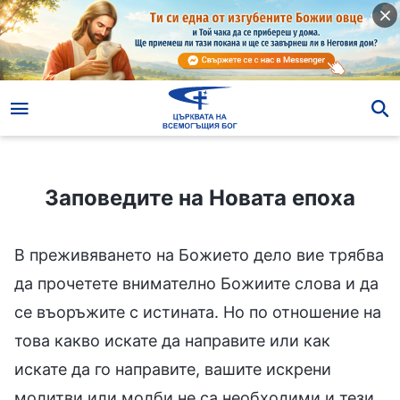
Заповедите на Новата епоха
Заповедите на Новата епоха
В преживяването на Божието дело вие трябва
да прочетете внимателно Божиите слова и да
се въоръжите с истината. Но по отношение на
това какво искате да направите или как
искате да го направите, вашите искрени
молитви или молби не са необходими и тези