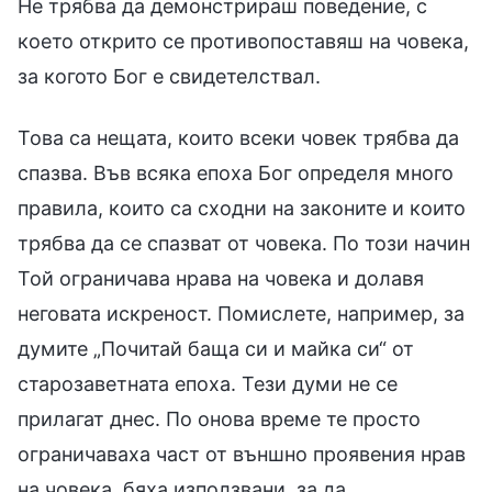
Не трябва да демонстрираш поведение, с
което открито се противопоставяш на човека,
за когото Бог е свидетелствал.
Това са нещата, които всеки човек трябва да
спазва. Във всяка епоха Бог определя много
правила, които са сходни на законите и които
трябва да се спазват от човека. По този начин
Той ограничава нрава на човека и долавя
неговата искреност. Помислете, например, за
думите „Почитай баща си и майка си“ от
старозаветната епоха. Тези думи не се
прилагат днес. По онова време те просто
ограничаваха част от външно проявения нрав
на човека, бяха използвани, за да