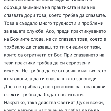
обръща внимание на практиката и вие не
спазвате дори това, което трябва да спазвате.
Това е създало много трудности и проблеми
за вашата служба. Ако, преди практикуването
на Божиите слова, не си спазвал това, което е
трябвало да спазваш, то ти си един от тези,
които са отритнати от Бог. При спазването на
тези практики трябва да си сериозен и
искрен. Не трябва да се отнасяш към тях като
към окови, а да ги спазваш като заповеди.
Днес не трябва да се тревожиш за това какви
ефекти трябва да бъдат постигнати.
Накратко, така действа Светият Дух и всеки,
който извърши нарушение, трябва да бъде