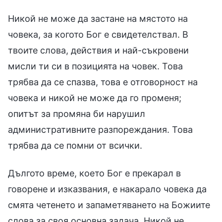
Никой не може да застане на мястото на
човека, за когото Бог е свидетелствал. В
твоите слова, действия и най-съкровени
мисли ти си в позицията на човек. Това
трябва да се спазва, това е отговорност на
човека и никой не може да го променя;
опитът за промяна би нарушил
административните разпореждания. Това
трябва да се помни от всички.
Дългото време, което Бог е прекарал в
говорене и изказвания, е накарало човека да
смята четенето и запаметяването на Божиите
слова за своя основна задача. Никой не