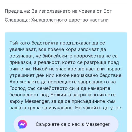
Предишна:
За използването на човека от Бог
Следваща:
Хилядолетното царство настъпи
Тъй като бедствията продължават да се
увеличават, все повече хора започват да
осъзнават, че библейските пророчества не са
приказки, а реалност, която се разгръща пред
очите ни. Никой не знае кое ще настъпи първо:
утрешният ден или някое неочаквано бедствие.
Ако желаете да посрещнете завръщането на
Господ със семейството си и да намерите
безопасност под Божията закрила, кликнете
върху Messenger, за да се присъедините към
нашата група за изучаване. Не чакайте до утре.
Свържете се с нас в Messenger