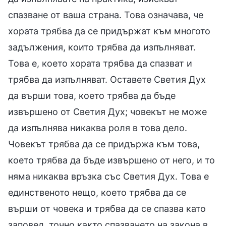
спазване от ваша страна. Това означава, че
хората трябва да се придържат към многото
задължения, които трябва да изпълняват.
Това е, което хората трябва да спазват и
трябва да изпълняват. Оставете Светия Дух
да върши това, което трябва да бъде
извършено от Светия Дух; човекът не може
да изпълнява никаква роля в това дело.
Човекът трябва да се придържа към това,
което трябва да бъде извършено от него, и то
няма никаква връзка със Светия Дух. Това е
единственото нещо, което трябва да се
върши от човека и трябва да се спазва като
заповед, точно както спазването на закона в