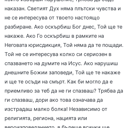
наказан. Светият Дух няма плътски чувства и
не се интересува от твоето настоящо
разбиране. Ако оскърбиш Бог днес, Той ще те
накаже. Ако Го оскърбиш в рамките на
Неговата юрисдикция, Той няма да те пощади.
Той не се интересува колко си сериозен в
спазването на думите на Исус. Ако нарушиш
днешните Божии заповеди, Той ще те накаже
и ще те осъди на смърт. Как би могло да е
приемливо за теб да не ги спазваш? Трябва да
ги спазваш, дори ако това означава да
изстрадаш малко болка! Независимо от
религията, региона, нацията или
вероизповеданието, в бъдеще всички ще