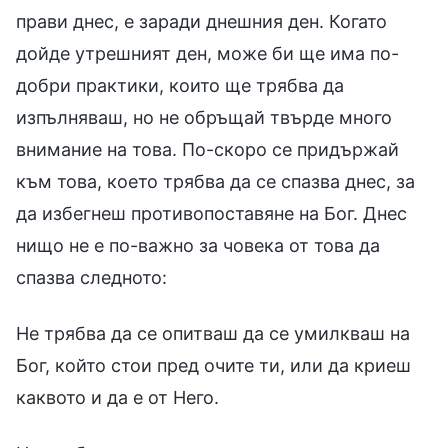
прави днес, е заради днешния ден. Когато
дойде утрешният ден, може би ще има по-
добри практики, които ще трябва да
изпълняваш, но не обръщай твърде много
внимание на това. По-скоро се придържай
към това, което трябва да се спазва днес, за
да избегнеш противопоставяне на Бог. Днес
нищо не е по-важно за човека от това да
спазва следното:
Не трябва да се опитваш да се умилкваш на
Бог, който стои пред очите ти, или да криеш
каквото и да е от Него.