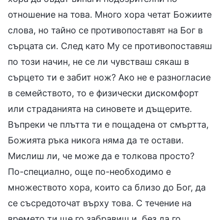
отношение на това. Много хора четат Божиите
слова, но тайно се противопоставят на Бог в
сърцата си. След като Му се противопоставяш
по този начин, не се ли чувстваш сякаш в
сърцето ти е забит нож? Ако не е разногласие
в семейството, то е физически дискомфорт
или страданията на синовете и дъщерите.
Въпреки че плътта ти е пощадена от смъртта,
Божията ръка никога няма да те остави.
Мислиш ли, че може да е толкова просто?
По-специално, още по-необходимо е
множеството хора, които са близо до Бог, да
се съсредоточат върху това. С течение на
времето ти ще го забравиш и, без да го