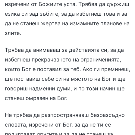
изречени от Божиите уста. Трябва да държиш
езика си зад зъбите, за да избегнеш това и за
да не станеш жертва на измамните планове на
злите.
Трябва да внимаваш за действията си, за да
избегнеш прекрачването на ограниченията,
които Бог е поставил за теб. Ако ги преминеш,
ще поставиш себе си на мястото на Бог и ще
говориш надменни думи, и по този начин ще
станеш омразен на Бог.
Не трябва да разпространяваш безразсъдно
словата, изречени от Бог, за да не ти се
подиграват другите и за да не станеш за