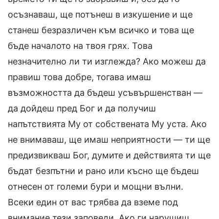
осъзнаваш, ще потънеш в изкушение и ще
станеш безразличен към всичко и това ще
бъде началото на твоя грях. Това
незначително ли ти изглежда? Ако можеш да
правиш това добре, тогава имаш
възможността да бъдеш усъвършенстван —
да дойдеш пред Бог и да получиш
напътствията Му от собствената Му уста. Ако
не внимаваш, ще имаш неприятности — ти ще
предизвикваш Бог, думите и действията ти ще
бъдат безпътни и рано или късно ще бъдеш
отнесен от големи бури и мощни вълни.
Всеки един от вас трябва да вземе под
внимание тези заповеди. Ако ги нарушиш,