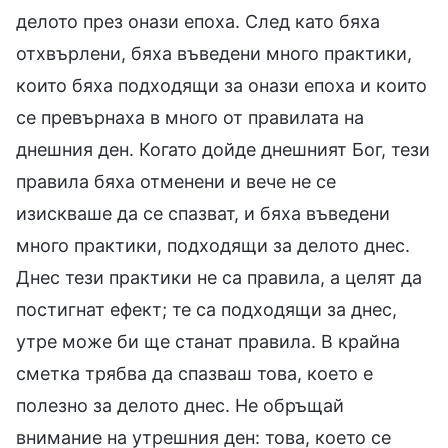
делото през онази епоха. След като бяха
отхвърлени, бяха въведени много практики,
които бяха подходящи за онази епоха и които
се превърнаха в много от правилата на
днешния ден. Когато дойде днешният Бог, тези
правила бяха отменени и вече не се
изискваше да се спазват, и бяха въведени
много практики, подходящи за делото днес.
Днес тези практики не са правила, а целят да
постигнат ефект; те са подходящи за днес,
утре може би ще станат правила. В крайна
сметка трябва да спазваш това, което е
полезно за делото днес. Не обръщай
внимание на утрешния ден: това, което се