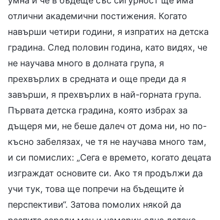
умна и че в бъдеще със сигурност ще има
отлични академични постижения. Когато
навърши четири години, я изпратих на детска
градина. След половин година, като видях, че
не научава много в долната група, я
прехвърлих в средната и още преди да я
завърши, я прехвърлих в най-горната група.
Първата детска градина, която избрах за
дъщеря ми, не беше далеч от дома ни, но по-
късно забелязах, че тя не научава много там,
и си помислих: „Сега е времето, когато децата
изграждат основите си. Ако тя продължи да
учи тук, това ще попречи на бъдещите ѝ
перспективи“. Затова помолих някой да