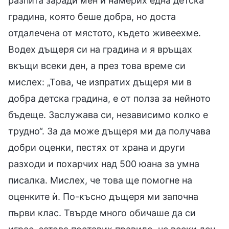
разпита заради мен и намерих една детска
градина, която беше добра, но доста
отдалечена от мястото, където живеехме.
Водех дъщеря си на градина и я връщах
вкъщи всеки ден, а през това време си
мислех: „Това, че изпратих дъщеря ми в
добра детска градина, е от полза за нейното
бъдеще. Заслужава си, независимо колко е
трудно“. За да може дъщеря ми да получава
добри оценки, пестях от храна и други
разходи и похарчих над 500 юана за умна
писалка. Мислех, че това ще помогне на
оценките ѝ. По-късно дъщеря ми започна
първи клас. Твърде много обичаше да си