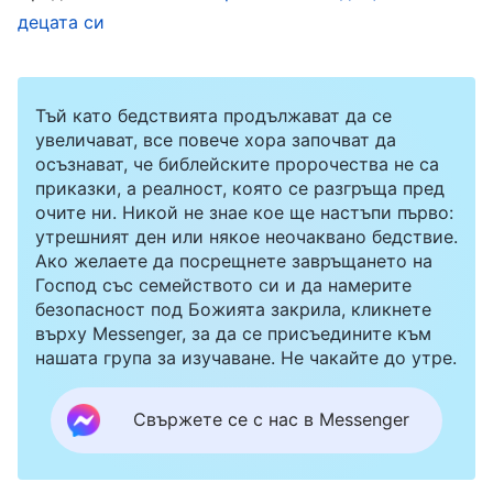
насърчавах да учи усилено, като ѝ купувах
децата си
допълнителни учебни материали, които да
използва, за да учи в свободното си време, за
да може да изкара 100 точки на тестовете си
Тъй като бедствията продължават да се
увеличават, все повече хора започват да
възможно най-скоро.
осъзнават, че библейските пророчества не са
приказки, а реалност, която се разгръща пред
През юни 2021 г. дъщеря ми беше във втори
очите ни. Никой не знае кое ще настъпи първо:
утрешният ден или някое неочаквано бедствие.
клас и оценките ѝ непрекъснато се
Ако желаете да посрещнете завръщането на
влошаваха, затова ѝ се скарах, като казах:
Господ със семейството си и да намерите
„Защо оценките ти от тестовете продължават
безопасност под Божията закрила, кликнете
върху Messenger, за да се присъедините към
да вървят надолу?“. Също така я обвиних, че
нашата група за изучаване. Не чакайте до утре.
не внимава в час. Вкъщи я наблюдавах как
учи и понякога, когато не ме слушаше, я
Свържете се с нас в Messenger
удрях. Дъщеря ми се страхуваше всеки път,
когато ме видеше, и понеже не смееше да ми