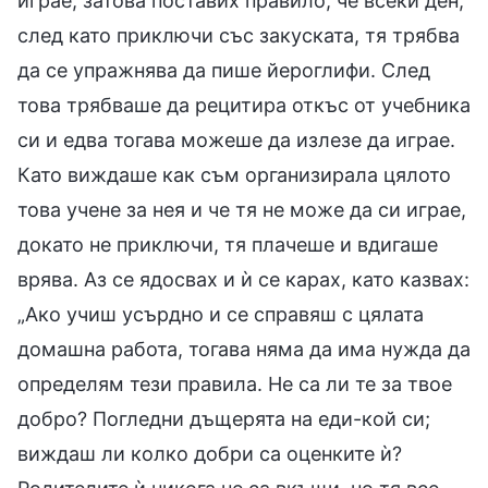
играе, затова поставих правило, че всеки ден,
след като приключи със закуската, тя трябва
да се упражнява да пише йероглифи. След
това трябваше да рецитира откъс от учебника
си и едва тогава можеше да излезе да играе.
Като виждаше как съм организирала цялото
това учене за нея и че тя не може да си играе,
докато не приключи, тя плачеше и вдигаше
врява. Аз се ядосвах и ѝ се карах, като казвах:
„Ако учиш усърдно и се справяш с цялата
домашна работа, тогава няма да има нужда да
определям тези правила. Не са ли те за твое
добро? Погледни дъщерята на еди-кой си;
виждаш ли колко добри са оценките ѝ?