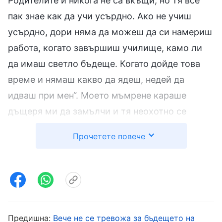
Родителите ѝ никога не са вкъщи, но тя все
пак знае как да учи усърдно. Ако не учиш
усърдно, дори няма да можеш да си намериш
работа, когато завършиш училище, камо ли
да имаш светло бъдеще. Когато дойде това
време и нямаш какво да ядеш, недей да
идваш при мен“. Моето мъмрене караше
дъщеря ми да замълчи и тя неохотно се
съгласяваше с моите изисквания и учеше.
Прочетете повече
Така, под строгия ми контрол, оценките на
дъщеря ми се подобриха. На тестовете тя
получаваше над 90 точки, а понякога дори 99.
Но аз все пак ѝ се карах, като казвах: „Защо
получи само 99, а не 100 точки?“. След това я
Предишна:
Вече не се тревожа за бъдещето на