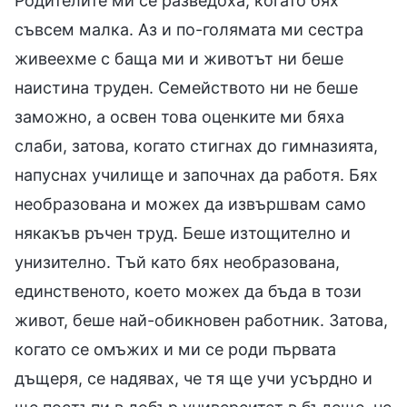
Родителите ми се разведоха, когато бях
съвсем малка. Аз и по-голямата ми сестра
живеехме с баща ми и животът ни беше
наистина труден. Семейството ни не беше
заможно, а освен това оценките ми бяха
слаби, затова, когато стигнах до гимназията,
напуснах училище и започнах да работя. Бях
необразована и можех да извършвам само
някакъв ръчен труд. Беше изтощително и
унизително. Тъй като бях необразована,
единственото, което можех да бъда в този
живот, беше най-обикновен работник. Затова,
когато се омъжих и ми се роди първата
дъщеря, се надявах, че тя ще учи усърдно и