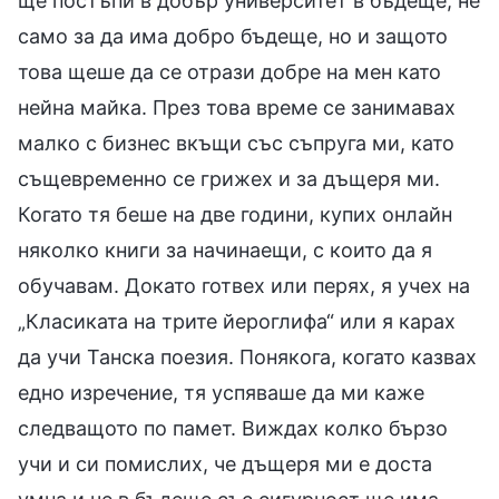
ще постъпи в добър университет в бъдеще, не
само за да има добро бъдеще, но и защото
това щеше да се отрази добре на мен като
нейна майка. През това време се занимавах
малко с бизнес вкъщи със съпруга ми, като
същевременно се грижех и за дъщеря ми.
Когато тя беше на две години, купих онлайн
няколко книги за начинаещи, с които да я
обучавам. Докато готвех или перях, я учех на
„Класиката на трите йероглифа“ или я карах
да учи Танска поезия. Понякога, когато казвах
едно изречение, тя успяваше да ми каже
следващото по памет. Виждах колко бързо
учи и си помислих, че дъщеря ми е доста