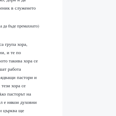
ченик в служенето
а да бъде премахнато)
а група хора,
и, и те по
ото такива хора се
ршат работа
овядващи пастори и
 тези хора се
Ако пасторът на
ел е някои духовни
зи църква ще