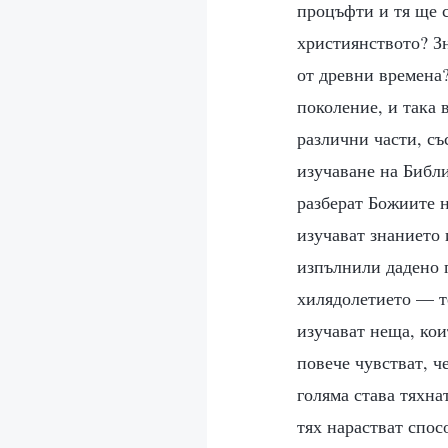
процъфти и тя ще с
християнството? Зн
от древни времена
поколение, и така 
различни части, съ
изучаване на Библия
разберат Божиите на
изучават знанието 
изпълнили дадено 
хилядолетието — те
изучават неща, кои
повече чувстват, ч
голяма става тяхна
тях нарастват спос