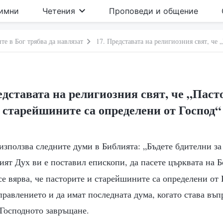
имни
Четения
Проповеди и общение
те в Бог трябва да навлязат
едставата на религиозния свят, че „Паст
старейшините са определени от Господ“
използва следните думи в Библията: „Бъдете бдителни за 
тият Дух ви е поставил епископи, да пасете църквата на 
се вярва, че пасторите и старейшините са определени от 
правлението и да имат последната дума, когато става въп
 Господното завръщане.