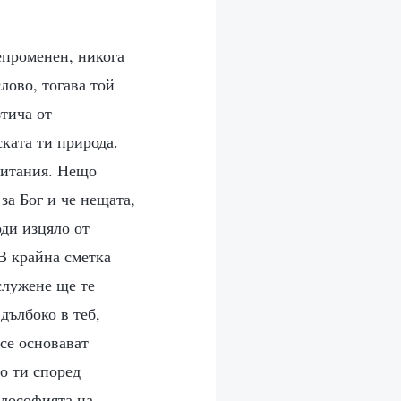
епроменен, никога
слово, тогава той
зтича от
ската ти природа.
читания. Нещо
за Бог и че нещата,
оди изцяло от
В крайна сметка
служене ще те
дълбоко в теб,
 се основават
о ти според
илософията на