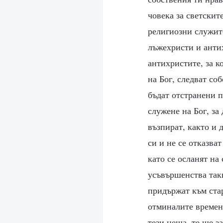
човека за светскит
религиозни служите
лъжехристи и анти
антихристите, за к
на Бог, следват со
бъдат отстранени п
служене на Бог, за 
възпират, както и д
си и не се отказват
като се осланят на
усъвършенства таки
придържат към стар
отминалите времен
тези неща, те ще з