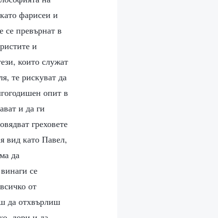
 като фарисеи и
е се превърнат в
христите и
тези, които служат
ля, те рискуват да
лгогодишен опит в
ават и да ги
повядват греховете
ия вид като Павел,
яма да
 винаги се
 всичко от
еш да отхвърлиш
ко, дори и да