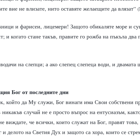
ите вие не влизате, нито оставяте желаещите да влязат“
(
жници и фарисеи, лицемери! Защото обикаляте море и су
т; и когато стане такъв, правите го рожба на пъкъла два 
а водачи на слепци; а ако слепец слепеца води, и двамата 
щия Бог от последните дни
ек, който да Му служи, Бог винаги има Свои собствени 
 никакъв случай не е просто въпрос на ентусиазъм, както
ие виждате, че всички, които служат на Бог, правят това,
г и делото на Светия Дух и защото са хора, които се стре