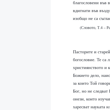
благословени във в
вдигнати във възду
изобщо не са съгла
(Словото, Т.4 – Р
Пасторите и старей
богословие. Те са 
християнството и к
Божието дело, наис
за които Той говор
Бог, но не следват
онези, които изуча
харесват науката и