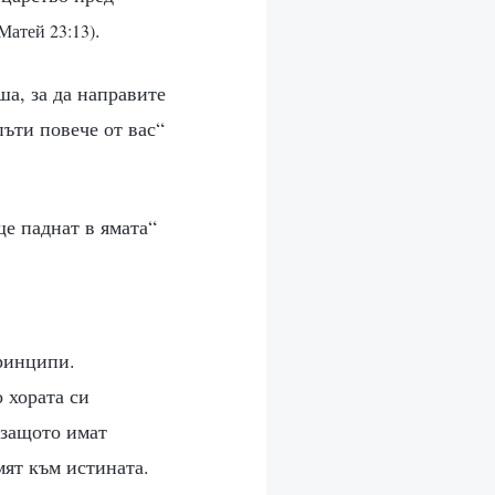
.
Матей 23:13)
ша, за да направите
пъти повече от вас“
ще паднат в ямата“
принципи.
 хората си
 защото имат
мят към истината.