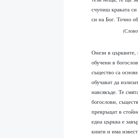
счупиш краката си 
си на Бог. Точно о
(Слово
Онези в църквите, 
обучени в богослов
същество са основн
обучават да излиза
навсякъде. Те смят
богослови, съществ
превръщат в стойно
една църква е завъ
книги и има извест