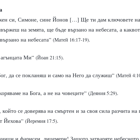
а
ажен си, Симоне, сине Йонов […] Ще ти дам ключовете н
 вържеш на земята, ще бъде вързано на небесата, а какво
звързано на небесата“
.
(Матей 16:17-19)
и агънцата Ми“
.
(Йоан 21:15)
Бог, да се покланяш и само на Него да служиш“
(Матей 4:1
коряваме на Бога, а не на човеците“
.
(Деяния 5:29)
, който се доверява на смъртен и за своя сила разчита на 
от Йехова“
.
(Йеремия 17:5)
жници и фарисеи, лицемери! Защото затваряте небесното