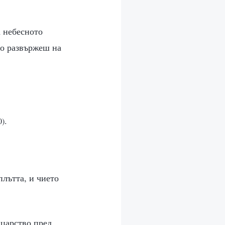
а небесното
то развържеш на
.
0)
плътта, и чието
 царство пред