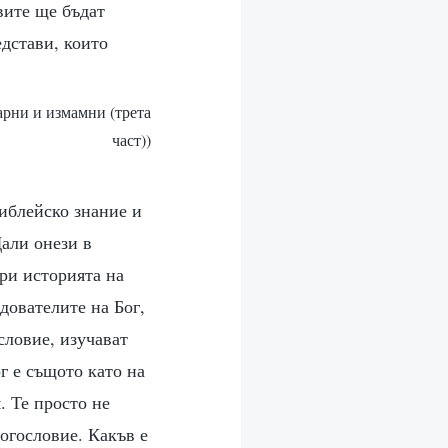
вите ще бъдат
едстави, които
варни и измамни (трета
част))
библейско знание и
Дали онези в
ри историята на
дователите на Бог,
словие, изучават
ог е същото като на
. Те просто не
огословие. Какъв е