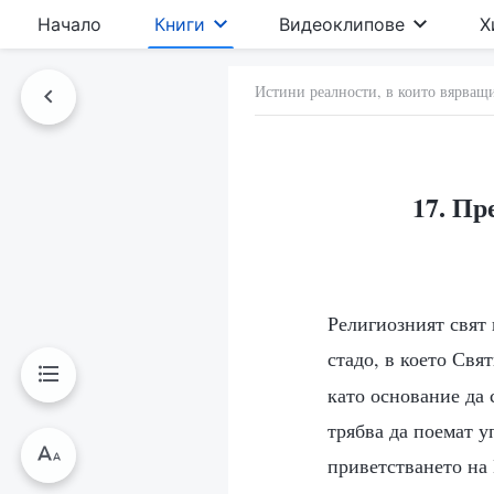
Начало
Книги
Видеоклипове
Х
Истини реалности, в които вярващи
17. Пр
Религиозният свят 
стадо, в което Свя
като основание да 
трябва да поемат у
приветстването на