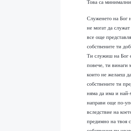
Това са минималнит
Служенето на Бог н
не могат да служат
все още представля
собствените ти доб
Ти служиш на Бог 
повече, ти винаги 
които не желаеш да
собствените ти пре
няма да има и най-
направи още по-упо
вследствие на коет
предимно на твоя 
собствения ти нрав