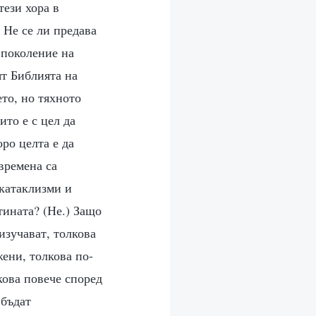
тези хора в
 Не се ли предава
 поколение на
ят Библията на
ето, но тяхното
ито е с цел да
оро целта е да
 времена са
 катаклизми и
тината? (Не.) Защо
изучават, толкова
жени, толкова по-
кова повече според
 бъдат