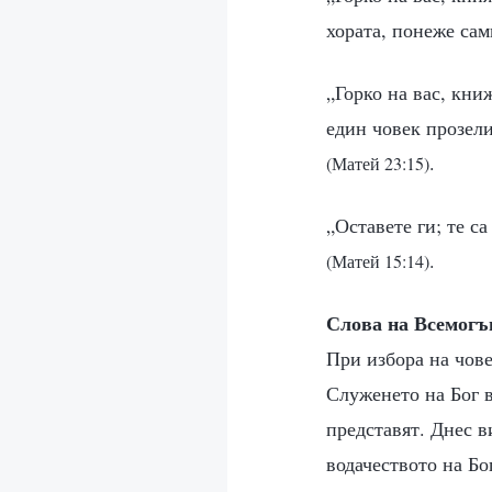
хората, понеже сам
„Горко на вас, кни
един човек прозели
.
(Матей 23:15)
„Оставете ги; те с
.
(Матей 15:14)
Слова на Всемогъ
При избора на чов
Служенето на Бог в
представят. Днес в
водачеството на Бо