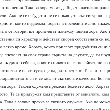
е отношения. Такива хора могат да бъдат класифицирани
ли. Ако не се събудят и не се покаят, те със сигурност щ
христи, които подвеждат хората в последните дни. Лъже
оито се говори, ще произлязат измежду такива хора. Ако 
бствения си характер и действат според собствената си во
о всяко време. Хората, които прилагат придобития си дъ
да спечелят на своя страна сърцата на другите, да ги поуч
а въздигат себе си, и които никога не се покайват, не из
 от ползите на статуса, ще паднат пред Бог. Те са от същ
 старшинството си и се хвалят със своите качества. Бог н
ва хора. Такова служене прекъсва Божието дело. Хората
ото. Те се придържат към представите от миналото, към
а. Това е голяма пречка за тяхното служене. Ако не мож
адушат целия ти живот. Бог няма да те одобри ни най-мал