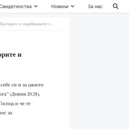
Свидетелства
Новини
За нас
17. Представата на религиозния свят, че „Пасторите и старейшините са определени от Господ“
орите и
себе си и за цялото
Бога“
,
(Деяния 20:28)
Господ и че те
рос за