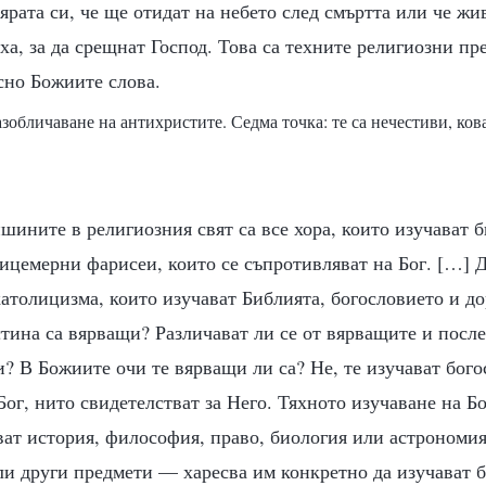
ярата си, че ще отидат на небето след смъртта или че жи
ха, за да срещнат Господ. Това са техните религиозни пр
сно Божиите слова.
азобличаване на антихристите. Седма точка: те са нечестиви, ко
шините в религиозния свят са все хора, които изучават 
лицемерни фарисеи, които се съпротивляват на Бог. […] 
атолицизма, които изучават Библията, богословието и до
тина са вярващи? Различават ли се от вярващите и после
и? В Божиите очи те вярващи ли са? Не, те изучават бого
 Бог, нито свидетелстват за Него. Тяхното изучаване на Б
ват история, философия, право, биология или астрономия
ли други предмети — харесва им конкретно да изучават б