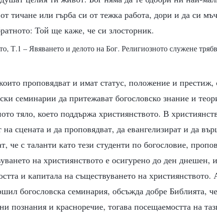
от тичане или гърба си от тежка работа, дори и да си мъ
братното: Той ще каже, че си злосторник.
то, Т.1 – Явяването и делото на Бог. Религиозното служене трябв
които проповядват и имат статус, положение и престиж, с
ски семинарии да притежават богословско знание и теори
ото тяло, което поддържа християнството. В християнств
т на сцената и да проповядват, да евангелизират и да въ
ат, че с таланти като тези студенти по богословие, проп
уването на християнството е осигурено до ден днешен, и
стта и капитала на съществуването на християнството. 
ршил богословска семинария, обсъжда добре Библията, ч
ни познания и красноречие, тогава посещаемостта на та