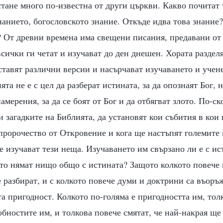
тане много по-известна от други църкви. Какво почитат 
анието, богословското знание. Откъде идва това знание?
? От древни времена има свещени писания, предавани от
всички ги четат и изучават до ден днешен. Хората раздел
ставят различни версии и насърчават изучаването и учен
та не е с цел да разберат истината, за да опознаят Бог, н
мерения, за да се боят от Бог и да отбягват злото. По-ск
и загадките на Библията, да установят кои събития в кои
пророчество от Откровение и кога ще настъпят големите
 изучават тези неща. Изучаването им свързано ли е с ис
то нямат нищо общо с истината? Защото колкото повече 
е разбират, и с колкото повече думи и доктрини са въоръ
та пригодност. Колкото по-голяма е пригодността им, тол
обностите им, и толкова повече смятат, че най-накрая ще