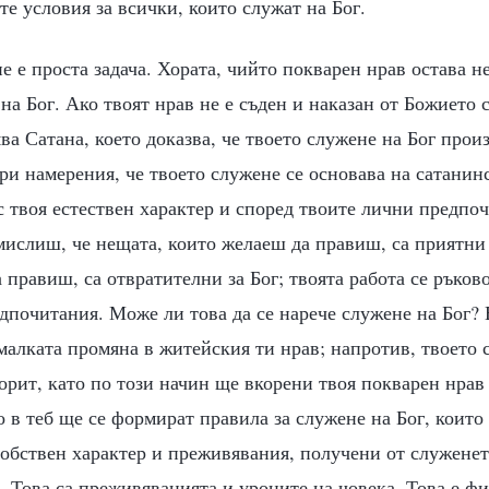
е условия за всички, които служат на Бог.
е е проста задача. Хората, чийто покварен нрав остава н
 на Бог. Ако твоят нрав не е съден и наказан от Божието 
ва Сатана, което доказва, че твоето служене на Бог прои
ри намерения, че твоето служене се основава на сатанин
с твоя естествен характер и според твоите лични предпо
мислиш, че нещата, които желаеш да правиш, са приятни 
 правиш, са отвратителни за Бог; твоята работа се ръков
дпочитания. Може ли това да се нарече служене на Бог? 
малката промяна в житейския ти нрав; напротив, твоето 
рит, като по този начин ще вкорени твоя покварен нрав 
о в теб ще се формират правила за служене на Бог, които
собствен характер и преживявания, получени от служенет
. Това са преживяванията и уроците на човека. Това е ф