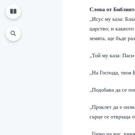
Слова от Библият
„Исус му каза: Бл
царство; и каквото
земята, ще бъде ра
„Той му каза: Пас
„На Господа, твоя 
„Подобава да се по
„Проклет да е онзи
сърце се отвръща 
„Горко на вас, кни