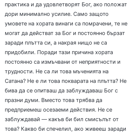
практика и да удовлетворят Бог, ако положат
дори минимално усилие. Само защото
умовете на хората винаги са помрачени, те не
могат да действат за Бог и постоянно бързат
заради плътта си, а накрая нищо не са
придобили. Поради тази причина хората
постоянно са измъчвани от неприятности и
трудности. Не са ли това мъченията на
Сатана? Не е ли това покварата на плътта? Не
бива да се опитваш да заблуждаваш Бог с
празни думи. Вместо това трябва да
предприемеш осезаеми действия. Не се
заблуждавай — какъв би бил смисълът от
това? Какво би спечелил, ако живееш заради