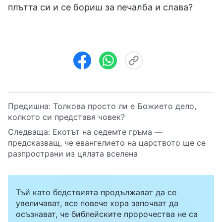
плътта си и се бориш за печалба и слава?
Предишна:
Толкова просто ли е Божието дело,
колкото си представя човек?
Следваща:
Екотът на седемте гръма —
предсказващ, че евангелието на царството ще се
разпространи из цялата вселена
Тъй като бедствията продължават да се
увеличават, все повече хора започват да
осъзнават, че библейските пророчества не са