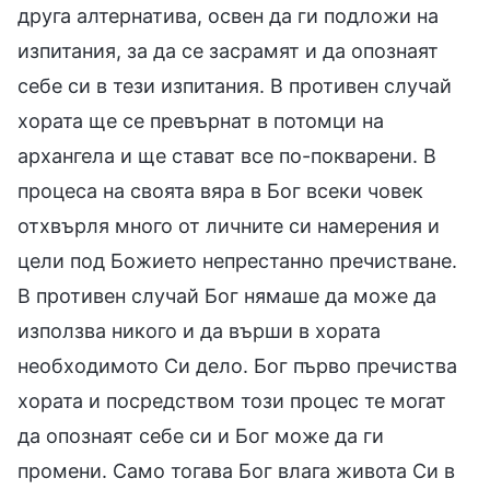
друга алтернатива, освен да ги подложи на
изпитания, за да се засрамят и да опознаят
себе си в тези изпитания. В противен случай
хората ще се превърнат в потомци на
архангела и ще стават все по-покварени. В
процеса на своята вяра в Бог всеки човек
отхвърля много от личните си намерения и
цели под Божието непрестанно пречистване.
В противен случай Бог нямаше да може да
използва никого и да върши в хората
необходимото Си дело. Бог първо пречиства
хората и посредством този процес те могат
да опознаят себе си и Бог може да ги
промени. Само тогава Бог влага живота Си в