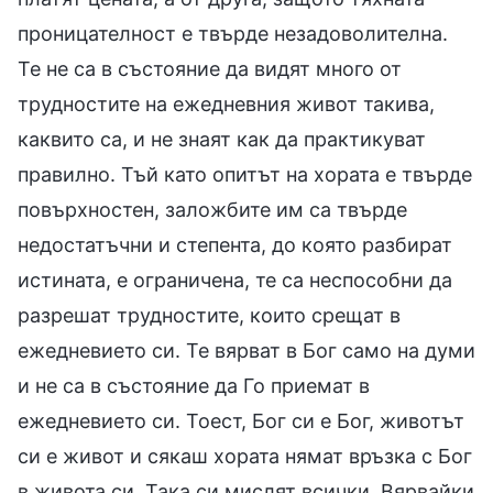
проницателност е твърде незадоволителна.
Те не са в състояние да видят много от
трудностите на ежедневния живот такива,
каквито са, и не знаят как да практикуват
правилно. Тъй като опитът на хората е твърде
повърхностен, заложбите им са твърде
недостатъчни и степента, до която разбират
истината, е ограничена, те са неспособни да
разрешат трудностите, които срещат в
ежедневието си. Те вярват в Бог само на думи
и не са в състояние да Го приемат в
ежедневието си. Тоест, Бог си е Бог, животът
си е живот и сякаш хората нямат връзка с Бог
в живота си. Така си мислят всички. Вярвайки