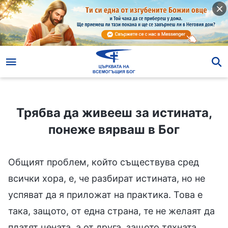
Трябва да живееш за истината, понеже вярваш в Бог
Трябва да живееш за истината,
понеже вярваш в Бог
Общият проблем, който съществува сред
всички хора, е, че разбират истината, но не
успяват да я приложат на практика. Това е
така, защото, от една страна, те не желаят да
платят цената, а от друга, защото тяхната