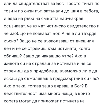
или да свидетелстват за Бог. Просто тичат по
този и по онзи път, затънали до шия в работа,
и едва на ръба на смъртта най-накрая
осъзнават, че нямат истинско свидетелство и
че изобщо не познават Бог. А не е ли твърде
късно? Защо не се възползваш от днешния
ден и не се стремиш към истината, която
обичаш? Защо да чакаш до утре? Ако в
живота си не страдаш за истината и не се
стремиш да я придобиеш, възможно ли е да
искаш да съжаляваш в предсмъртния си час?
Ако е така, тогава защо вярваш в Бог? В
действителност има много неща, в които
хората могат да приложат истината на