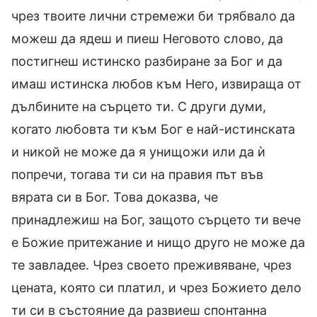
чрез твоите лични стремежи би трябвало да
можеш да ядеш и пиеш Неговото слово, да
постигнеш истинско разбиране за Бог и да
имаш истинска любов към Него, извираща от
дълбините на сърцето ти. С други думи,
когато любовта ти към Бог е най-истинската
и никой не може да я унищожи или да ѝ
попречи, тогава ти си на правия път във
вярата си в Бог. Това доказва, че
принадлежиш на Бог, защото сърцето ти вече
е Божие притежание и нищо друго не може да
те завладее. Чрез своето преживяване, чрез
цената, която си платил, и чрез Божието дело
ти си в състояние да развиеш спонтанна