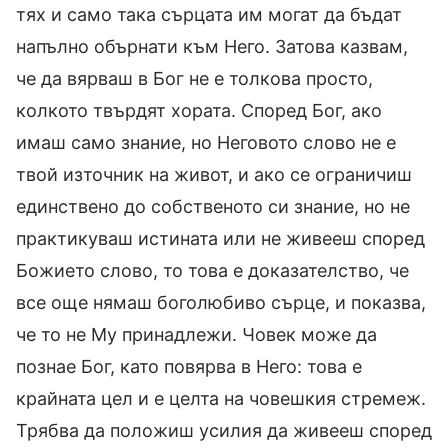
тях и само така сърцата им могат да бъдат
напълно обърнати към Него. Затова казвам,
че да вярваш в Бог не е толкова просто,
колкото твърдят хората. Според Бог, ако
имаш само знание, но Неговото слово не е
твой източник на живот, и ако се ограничиш
единствено до собственото си знание, но не
практикуваш истината или не живееш според
Божието слово, то това е доказателство, че
все още нямаш боголюбиво сърце, и показва,
че то не Му принадлежи. Човек може да
познае Бог, като повярва в Него: това е
крайната цел и е целта на човешкия стремеж.
Трябва да положиш усилия да живееш според