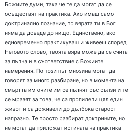
Божиите думи, така че те да могат да се
осъществят на практика. Ако имаш само
доктринално познание, то вярата ти в Бог
няма да доведе до нищо. Единствено, ако
едновременно практикуваш и живееш според
Неговото слово, твоята вяра може да се счита
за пълна и в съответствие с Божиите
намерения. По този път мнозина могат да
говорят за много разбиране, но в момента на
смъртта им очите им се пълнят със сълзи и те
се мразят за това, че са пропилели цял един
живот и са доживели до дълбока старост
напразно. Те просто разбират доктрините, но
не могат да приложат истината на практика