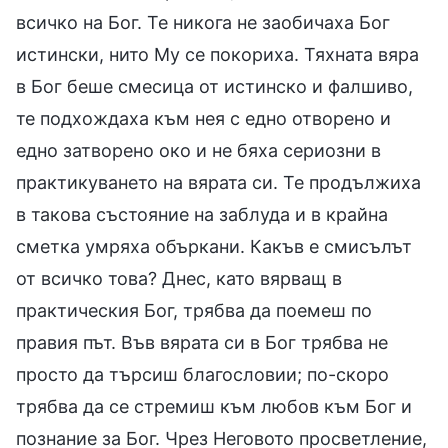
всичко на Бог. Те никога не заобичаха Бог
истински, нито Му се покориха. Тяхната вяра
в Бог беше смесица от истинско и фалшиво,
те подхождаха към нея с едно отворено и
едно затворено око и не бяха сериозни в
практикуването на вярата си. Те продължиха
в такова състояние на заблуда и в крайна
сметка умряха объркани. Какъв е смисълът
от всичко това? Днес, като вярващ в
практическия Бог, трябва да поемеш по
правия път. Във вярата си в Бог трябва не
просто да търсиш благословии; по-скоро
трябва да се стремиш към любов към Бог и
познание за Бог. Чрез Неговото просветление,