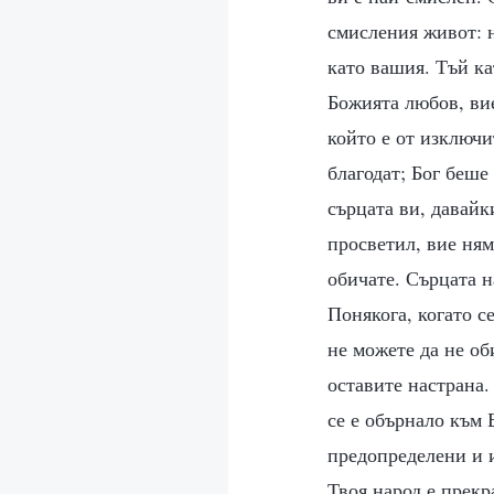
смисления живот: н
като вашия. Тъй ка
Божията любов, вие
който е от изключи
благодат; Бог беше
сърцата ви, давайк
просветил, вие ням
обичате. Сърцата н
Понякога, когато с
не можете да не об
оставите настрана.
се е обърнало към 
предопределени и и
Твоя народ е прекр