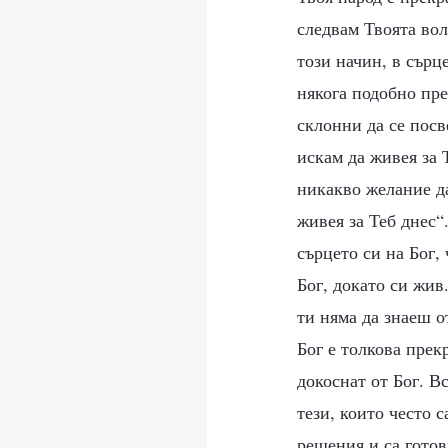
следвам Твоята вол
този начин, в сърц
някога подобно пре
склонни да се посв
искам да живея за 
никакво желание да
живея за Теб днес“
сърцето си на Бог,
Бог, докато си жив
ти няма да знаеш о
Бог е толкова прек
докоснат от Бог. В
тези, които често 
решения и са готов