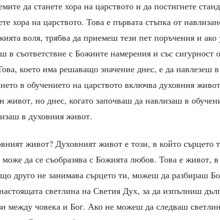
емите да станете хора на царството и да постигнете станд
дете хора на царството. Това е първата стъпка от навлиза
ията воля, трябва да приемеш тези пет поръчения и ако 
ш в съответствие с Божиите намерения и със сигурност 
ова, което има решаващо значение днес, е да навлезеш в
нето в обучението на царството включва духовния живот
н живот, но днес, когато започваш да навлизаш в обучен
изаш в духовния живот.
вният живот? Духовният живот е този, в който сърцето т
 може да се съобразява с Божията любов. Това е живот, 
що друго не занимава сърцето ти, можеш да разбираш Б
 настоящата светлина на Светия Дух, за да изпълниш дъл
зи между човека и Бог. Ако не можеш да следваш светли