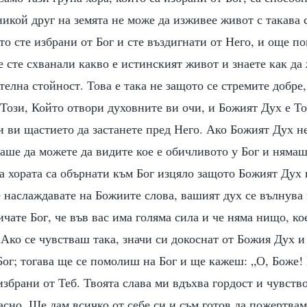
икой друг на земята не може да изживее живот с такава 
то сте избрани от Бог и сте въздигнати от Него, и още п
 сте схванали какво е истинският живот и знаете как да
телна стойност. Това е така не защото се стремите добре
 Този, Който отвори духовните ви очи, и Божият Дух е Т
и ви щастието да застанете пред Него. Ако Божият Дух н
аше да можете да видите кое е обичливото у Бог и нямаш
а хората са обърнати към Бог изцяло защото Божият Дух 
е наслаждавате на Божиите слова, вашият дух се вълнува 
ичате Бог, че във вас има голяма сила и че няма нищо, ко
 Ако се чувстваш така, значи си докоснат от Божия Дух и
Бог; тогава ще се помолиш на Бог и ще кажеш: „О, Боже!
збрани от Теб. Твоята слава ми вдъхва гордост и чувство
асно. Ще дам всичко от себе си и съм готов да пожертвам 