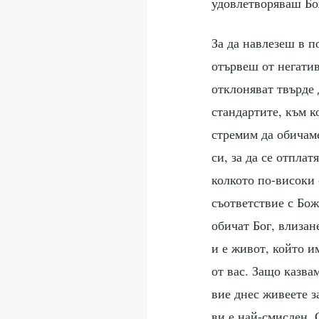
удовлетворяваш Бо
За да навлезеш в п
отървеш от негатив
отклоняват твърде 
стандартите, към к
стремим да обичаме
си, за да се отпла
колкото по-високи 
съответствие с Бож
обичат Бог, влизан
и е живот, който и
от вас. Защо казвам
вие днес живеете з
ви е най-смислен. 