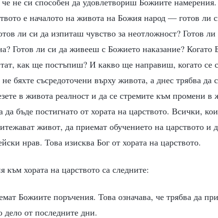
и че не си способен да удовлетвориш Божиите намерения.
ството е началото на живота на Божия народ — готов ли 
отов ли си да изпиташ чувство за неотложност? Готов ли
а? Готов ли си да живееш с Божието наказание? Когато 
итат, как ще постъпиш? И какво ще направиш, когато се 
не бяхте съсредоточени върху живота, а днес трябва да 
езете в живота реалност и да се стремите към промени в 
ва да бъде постигнато от хората на царството. Всички, ко
ритежават живот, да приемат обучението на царството и д
йски нрав. Това изисква Бог от хората на царството.
 към хората на царството са следните:
иемат Божиите поръчения. Това означава, че трябва да пр
 дело от последните дни.