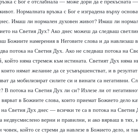
връзка с Бог е отслабнала — може дори да е прекъсната 
ивот. Нормалната връзка с Бог е изградена върху основ
днес. Имаш ли нормален духовен живот? Имаш ли нормалн
ието на Светия Дух? Ако днес можеш да следваш светли
ш Божиите намерения в Неговите слова и да навлизаш в 
едва потока на Светия Дух. Ако не следваш потока на Све
й, който няма стремеж към истината. Светият Дух няма 
, които нямат желание да се усъвършенстват, и в резултат
яват да мобилизират силите си и винаги са негативни. С
? В потока на Светия Дух ли си? Излезе ли от негативн
 вярват в Божиите слова, които приемат Божието дело ка
 на Светия Дух днес — всички те са в потока на Светия 
а недвусмислено верни и правилни, и ако вярваш в тях, 
и човек, който се стреми да навлезе в Божието дело, и та