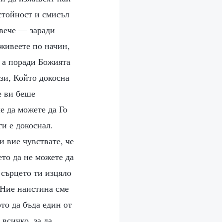
стойност и смисъл
овече — заради
 живеете по начин,
, а поради Божията
ози, Който докосна
е ви беше
е да можете да Го
ги е докоснал.
и вие чувствате, че
ето да не можете да
 сърцето ти изцяло
 Ние наистина сме
то да бъда един от
всичко, за да