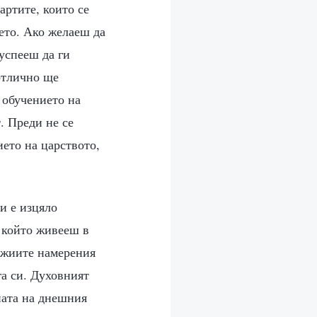
артите, които се
нето. Ако желаеш да
успееш да ги
отлично ще
 обучението на
. Преди не се
ието на царството,
и е изцяло
в който живееш в
ожиите намерения
га си. Духовният
ната на днешния