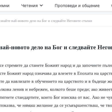
имни
Четения
Проповеди и общение
знайте най-новото дело на Бог и следвайте Неговите стъпки
най-новото дело на Бог и следвайте Него
 се стремите да станете Божият народ и да започнете пъл
сте Божият народ означава да влезете в Епохата на царст
те да навлизате в обучението на царството и в бъдеще ж
олкова ленив и небрежен, колкото беше преди; ако живеет
игнете стандартите, които Бог изисква от вас. Ако не ч
показва, че нямаш желание да се усъвършенстваш, че тво