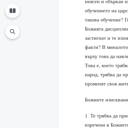
неясен и объркан 
обучението на цар
такова обучение? Г
Божията дисциплин
застигнат и те изп
факти? В миналото 
върху това да навл
Това е, което тряб
народ, трябва да п
променят своя жите
Божиите изисквания
1. Те трябва да пр
изречени в Божието