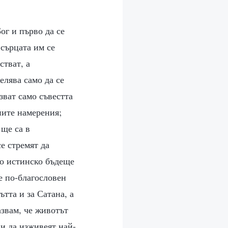
ог и първо да се
 сърцата им се
стват, а
елява само да се
зват само съвестта
иите намерения;
 ще са в
е стремят да
то истинско бъдеще
е по-благословен
ътта и за Сатана, а
азвам, че животът
ни да изживеят най-