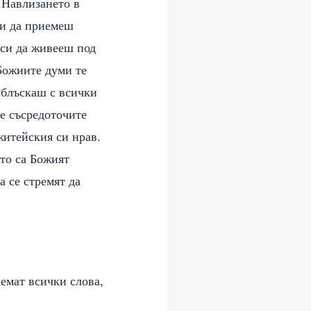
 Навлизането в
си да приемеш
 си да живееш под
Божиите думи те
сблъскаш с всички
се съсредоточите
житейския си нрав.
ито са Божият
а се стремят да
иемат всички слова,