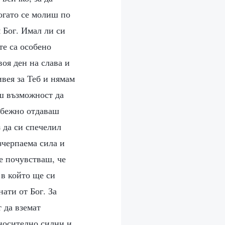
Когато се молиш по
 Бог. Имал ли си
те са особено
воя ден на слава и
вея за Теб и нямам
аш възможност да
избежно отдаваш
з да си спечелил
зчерпаема сила и
е почувстваш, че
 в който ще си
ати от Бог. За
т да вземат
тносително силни и