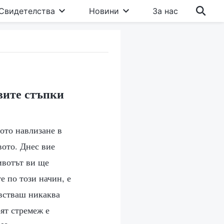
Свидетелства
Новини
За нас
вите стъпки
ното навлизане в
вото. Днес вие
ивотът ви ще
е по този начин, е
увстваш никаква
ят стремеж е