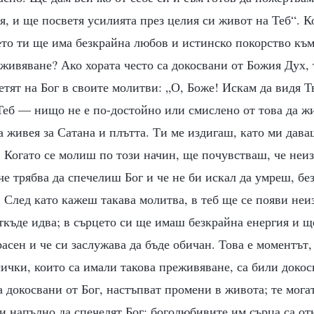
я, и ще посветя усилията през целия си живот на Теб“. 
ето ти ще има безкрайна любов и истинско покорство към
живяване? Ако хората често са докосвани от Божия Дух, 
етят на Бог в своите молитви: „О, Боже! Искам да видя Т
Теб — нищо не е по-достойно или смислено от това да жи
 живея за Сатана и плътта. Ти ме издигаш, като ми дав
. Когато се молиш по този начин, ще почувстваш, че не
 че трябва да спечелиш Бог и че не би искал да умреш, бе
. След като кажеш такава молитва, в теб ще се появи неи
ткъде идва; в сърцето си ще имаш безкрайна енергия и щ
расен и че си заслужава да бъде обичан. Това е моментът,
сички, които са имали такова преживяване, са били докосн
са докосвани от Бог, настъпват промени в живота; те мога
и напълно да спечелят Бог; боголюбивите им сърца са о