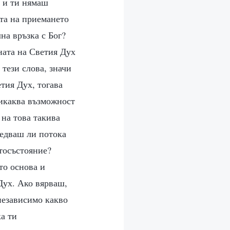
— и ти нямаш
ата на приемането
а връзка с Бог?
ната на Светия Дух
тези слова, значи
тия Дух, тогава
никаква възможност
 на това такива
ледваш ли потока
отосъстояние?
то основа и
Дух. Ако вярваш,
независимо какво
ка ти