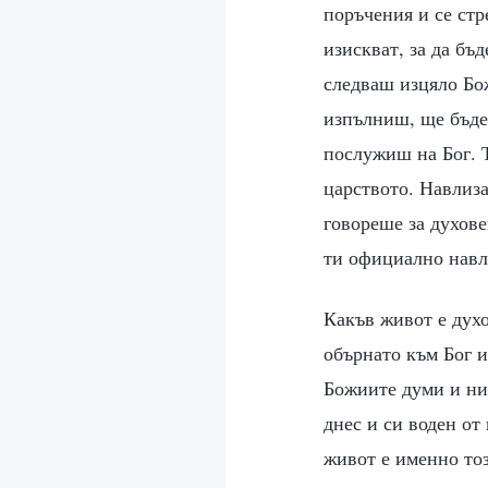
поръчения и се стр
изискват, за да бъ
следваш изцяло Бож
изпълниш, ще бъде
послужиш на Бог. Т
царството. Навлиза
говореше за духове
ти официално навл
Какъв живот е духо
обърнато към Бог и
Божиите думи и ни
днес и си воден от
живот е именно то