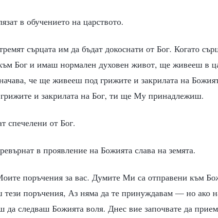
лязат в обучението на царството.
стремят сърцата им да бъдат докоснати от Бог. Когато сърц
към Бог и имаш нормален духовен живот, ще живееш в ц
значава, че ще живееш под грижите и закрилата на Божия
 грижите и закрилата на Бог, ти ще Му принадлежиш.
ат спечелени от Бог.
 превърнат в проявление на Божията слава на земята.
Моите поръчения за вас. Думите Ми са отправени към Бо
 тези поръчения, Аз няма да те принуждавам — но ако н
 да следваш Божията воля. Днес вие започвате да прие