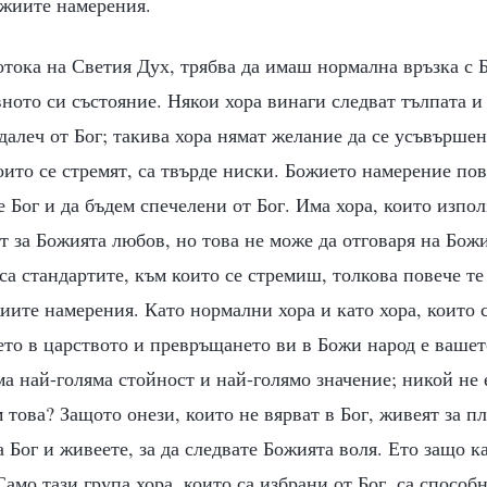
жиите намерения.
отока на Светия Дух, трябва да имаш нормална връзка с Б
ното си състояние. Някои хора винаги следват тълпата и
далеч от Бог; такива хора нямат желание да се усъвършен
оито се стремят, са твърде ниски. Божието намерение пов
 Бог и да бъдем спечелени от Бог. Има хора, които изпол
тят за Божията любов, но това не може да отговаря на Бож
са стандартите, към които се стремиш, толкова повече те
иите намерения. Като нормални хора и като хора, които с
ето в царството и превръщането ви в Божи народ е ваше
ма най-голяма стойност и най-голямо значение; никой не 
 това? Защото онези, които не вярват в Бог, живеят за пл
а Бог и живеете, за да следвате Божията воля. Ето защо к
Само тази група хора, които са избрани от Бог, са способ