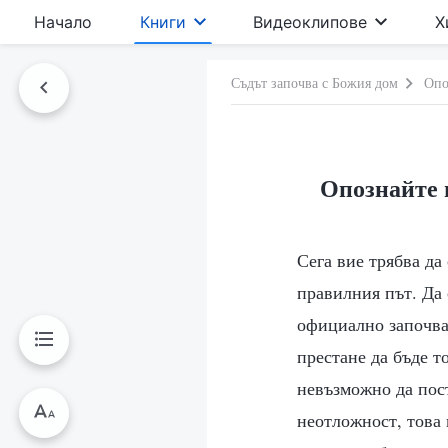
Начало
Книги
Видеоклипове
Х
Съдът започва с Божия дом
Опо
Опознайте 
Сега вие трябва да
правилния път. Да 
официално започва
престане да бъде т
невъзможно да пост
неотложност, това 