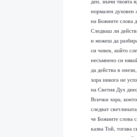
ден, значи твоята 
нормален духовен ж
на Божиите слова 
Следваш ли действ
и можеш да разбира
си човек, който сл
несъмнено си няко
да действа в онези
хора никога не усп
на Светия Дух днес
Всички хора, които
следват светлината
че Божиите слова с
казва Той, тогава с