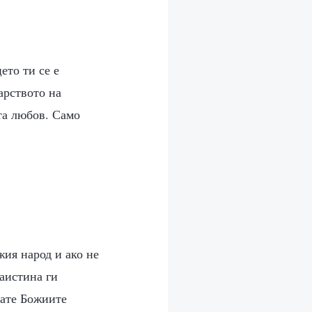
ето ти се е
арството на
та любов. Само
жия народ и ако не
аистина ги
мате Божиите