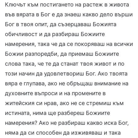
Ключът към постигането на растеж в живота
във вярата в Бог е да знаеш какво дело върши
Бог в твоя опит, да съзерцаваш Божията
обичливост и да разбираш Божиите
намерения, така че да се покоряваш на всички
Божии разпоредби, да приемаш Божиите
слова така, че те да станат твоя живот и по
този начин да удовлетвориш Бог. Ако твоята
вяра е глупава, ако не обръщаш внимание на
духовните въпроси и на промените в
житейския си нрав, ако не се стремиш към
истината, нима ще разбереш Божиите
намерения? Ако не разбираш какво иска Бог,
няма да си способен да изживяваш и така