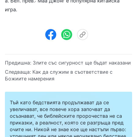
а. Бел. прев.: Маа Джонг е популярна китайска
игра.
Предишна:
Злите със сигурност ще бъдат наказани
Следваща:
Как да служим в съответствие с
Божиите намерения
Тъй като бедствията продължават да се
увеличават, все повече хора започват да
осъзнават, че библейските пророчества не са
приказки, а реалност, която се разгръща пред
очите ни. Никой не знае кое ще настъпи първо:
утрешният ден или някое неочаквано бедствие.