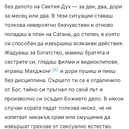
без делото на Светия Дух — за ден, два, дори
за месец или два. В тези ситуации ставаш
толкова невероятно безчувствен и отново
попадаш в плен на Сатана, до степен, в която
си способен да извършиш всякакви действия.
Жадуваш за богатство, мамиш братята и
сестрите си, гледаш филми и видеоклипове,
[а]
играеш Махджонг
и дори пушиш и пиеш
без дисциплина. Сърцето ти се е отдалечило
от Бог, тайно си тръгнал по свой път и
произволно си осъдил Божието дело. В някои
случаи хората падат толкова ниско, че не
изпитват никакъв срам или смущение да
извършат грехове от сексуално естество.