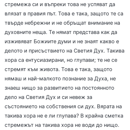
стремежа си и въпреки това не успяват да
влязат в правия път. Това е така, защото те са
твърде небрежни и не обръщат внимание на
духовните неща. Те нямат представа как да
изживяват Божиите думи и не знаят какво е
делото и присъствието на Светия Дух. Такива
хора са ентусиазирани, но глупави; те не се
стремят към живота. Това е така, защото
нямаш и най-малкото познание за Духа, не
знаеш нищо за развитието на постоянното
дело на Светия Дух и си невеж за
състоянието на собствения си дух. Вярата на
такива хора не е ли глупава? В крайна сметка
стремежът на такива хора не води до нищо.