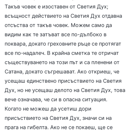
Такъв човек е изоставен от Светия Дух;
всъщност действието на Светия Дух отдавна
отсъства от такъв човек. Можем само да
видим как те затъват все по-дълбоко в
поквара, докато греховните ръце се протягат
все по-надалеч. В крайна сметка те отричат
съществуването на този път и са пленени от
Сатана, докато съгрешават. Ако откриеш, че
усещаш единствено присъствието на Светия
Дух, но не усещаш делото на Светия Дух, това
вече означава, че си в опасна ситуация.
Когато не можеш да усетиш дори
присъствието на Светия Дух, значи си на
прага на гибелта. Ако не се покаеш, ще се