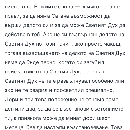
пиенето на Божиите слова — всичко това се
прави, за да няма Сатана възможност да
върши делото си и за да може Светият Дух да
действа в теб. Ако не си възвърнеш делото на
Светия Дух по този начин, ако просто чакаш,
тогава възвръщането на делото на Светия Дух
няма да бъде лесно, когато си загубил
присъствието на Светия Дух, освен ако
Светият Дух не те е развълнувал особено или
ако не те озарил и просветлил специално.
Дори и при това положение не отнема само
ден или два, за да се възстанови състоянието
ти, а понякога може да минат дори шест
месеца, без да настъпи възстановяване. Това