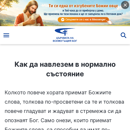
Как да навлезем в нормално състояние
Как да навлезем в нормално
състояние
Колкото повече хората приемат Божиите
слова, толкова по-просветени са те и толкова
повече гладуват и жадуват в стремежа си да
опознаят Бог. Само онези, които приемат
Божиите слова, са способни да имат по-