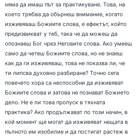
няма да имаш път за практикуване. Това, на
което трябва да обърнеш внимание, когато
изживяваш Божиите слова, е ефектът, който
предизвикват у теб, така че да можеш да
опознаеш Бог чрез Неговите слова. Ако умееш
само да четеш Божиите слова, но не знаеш
как да ги изживяваш, това не показва ли, че
ти липсва духовно разбиране? Точно сега
повечето хора са неспособни да изживяват
Божиите слова и затова не познават Божието
дело. Не е ли това пропуск в тяхната
практика? Ако продължават по този начин, в
кой момент ще могат да изживяват нещата в
пълното им изобилие и да постигат растеж в