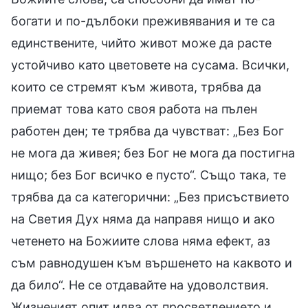
богати и по-дълбоки преживявания и те са
единствените, чийто живот може да расте
устойчиво като цветовете на сусама. Всички,
които се стремят към живота, трябва да
приемат това като своя работа на пълен
работен ден; те трябва да чувстват: „Без Бог
не мога да живея; без Бог не мога да постигна
нищо; без Бог всичко е пусто“. Също така, те
трябва да са категорични: „Без присъствието
на Светия Дух няма да направя нищо и ако
четенето на Божиите слова няма ефект, аз
съм равнодушен към вършенето на каквото и
да било“. Не се отдавайте на удоволствия.
Жизненият опит идва от просветлението и