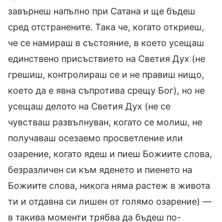
завърнеш напълно при Сатана и ще бъдеш
сред отстранените. Така че, когато откриеш,
че се намираш в състояние, в което усещаш
единствено присъствието на Светия Дух (не
грешиш, контролираш се и не правиш нищо,
което да е явна съпротива срещу Бог), но не
усещаш делото на Светия Дух (не се
чувстваш развълнуван, когато се молиш, не
получаваш осезаемо просветление или
озарение, когато ядеш и пиеш Божиите слова,
безразличен си към яденето и пиенето на
Божиите слова, никога няма растеж в живота
ти и отдавна си лишен от голямо озарение) —
в такива моменти трябва да бъдеш по-