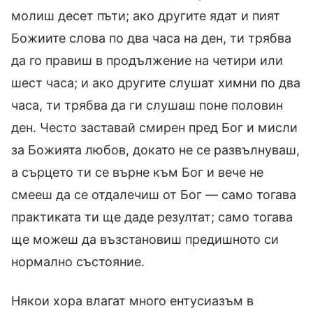
молиш десет пъти; ако другите ядат и пият
Божиите слова по два часа на ден, ти трябва
да го правиш в продължение на четири или
шест часа; и ако другите слушат химни по два
часа, ти трябва да ги слушаш поне половин
ден. Често заставай смирен пред Бог и мисли
за Божията любов, докато не се развълнуваш,
а сърцето ти се върне към Бог и вече не
смееш да се отдалечиш от Бог — само тогава
практиката ти ще даде резултат; само тогава
ще можеш да възстановиш предишното си
нормално състояние.
Някои хора влагат много ентусиазъм в