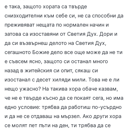
е така, защото хората са твърде
снизходителни към себе си, не са способни да
преживяват нещата по нормален начин и
затова са изоставяни от Светия Дух. Дори и
да си възвърнеш делото на Светия Дух,
сегашното Божие дело все още може да не ти
е съвсем ясно, защото си останал много
назад в житейския си опит, сякаш си
изостанал с десет хиляди мили. Това не е ли
нещо ужасно? На такива хора обаче казвам,
че не е твърде късно да се покаят сега, но има
едно условие: трябва да работиш по-усърдно
и да не се отдаваш на мързел. Ако други хора
се молят пет пъти на ден, ти трябва да се