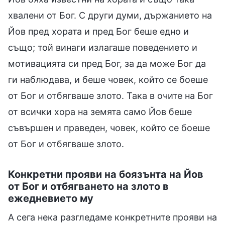
хвалени от Бог. С други думи, държанието на
Йов пред хората и пред Бог беше едно и
също; той винаги излагаше поведението и
мотивацията си пред Бог, за да може Бог да
ги наблюдава, и беше човек, който се боеше
от Бог и отбягваше злото. Така в очите на Бог
от всички хора на земята само Йов беше
съвършен и праведен, човек, който се боеше
от Бог и отбягваше злото.
Конкретни прояви на боязънта на Йов
от Бог и отбягването на злото в
ежедневието му
А сега нека разгледаме конкретните прояви на