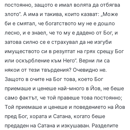
постоянно, защото е имал волята да отбягва
злото“. А има и такива, които казват: „Може
би е смятал, че богатството му не е дошло
лесно, и е знаел, че то му е дадено от Бог, и
затова силно се е страхувал да не изгуби
имуществото си в резултат на грях срещу Бог
или оскърбление към Него“. Верни ли са
някои от тези твърдения? Очевидно не.
Защото в очите на Бог това, което Бог
приемаше и ценеше най-много в Йов, не беше
само фактът, че той правеше това постоянно;
Той приемаше и ценеше и поведението на Йов
пред Бог, хората и Сатана, когато беше
предаден на Сатана и изкушаван. Разделите