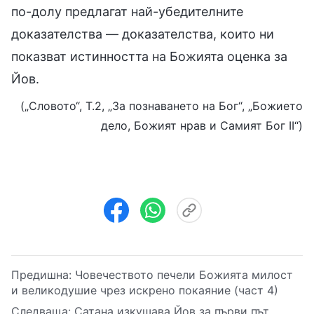
по-долу предлагат най-убедителните
доказателства — доказателства, които ни
показват истинността на Божията оценка за
Йов.
(„Словото“, Т.2, „За познаването на Бог“, „Божието
дело, Божият нрав и Самият Бог II“)
Предишна:
Човечеството печели Божията милост
и великодушие чрез искрено покаяние (част 4)
Следваща:
Сатана изкушава Йов за първи път