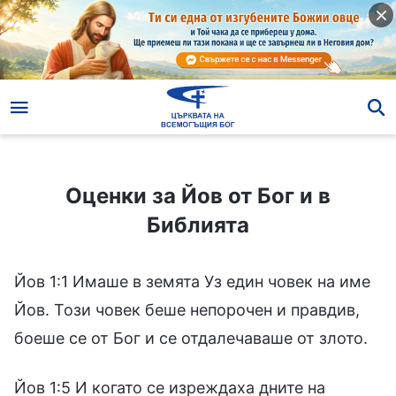
Оценки за Йов от Бог и в Библията
Оценки за Йов от Бог и в
Библията
Йов 1:1 Имаше в земята Уз един човек на име
Йов. Този човек беше непорочен и правдив,
боеше се от Бог и се отдалечаваше от злото.
Йов 1:5 И когато се изреждаха дните на