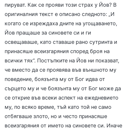
пируват. Как се прояви този страх у Йов? В
оригиналния текст е описано следното: „И
когато се изреждаха дните на угощаването,
Йов пращаше за синовете си и ги
освещаваше, като ставаше рано сутринта и
принасяше всеизгаряния според броя на
всички тях“. Постъпките на Йов ни показват,
че вместо да се проявява във външното му
поведение, боязънта му от Бог идва от
сърцето му и че боязънта му от Бог може да
се открие във всеки аспект на ежедневието
му, по всяко време, тъй като той не само
отбягваше злото, но и често принасяше
всеизгаряния от името на синовете си. Иначе