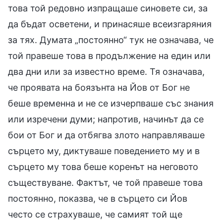
това той редовно изпращаше синовете си, за
да бъдат осветени, и принасяше всеизгаряния
за тях. Думата „постоянно“ тук не означава, че
той правеше това в продължение на един или
два дни или за известно време. Тя означава,
че проявата на боязънта на Йов от Бог не
беше временна и не се изчерпваше със знания
или изречени думи; напротив, начинът да се
бои от Бог и да отбягва злото направляваше
сърцето му, диктуваше поведението му и в
сърцето му това беше коренът на неговото
съществуване. Фактът, че той правеше това
постоянно, показва, че в сърцето си Йов
често се страхуваше, че самият той ще