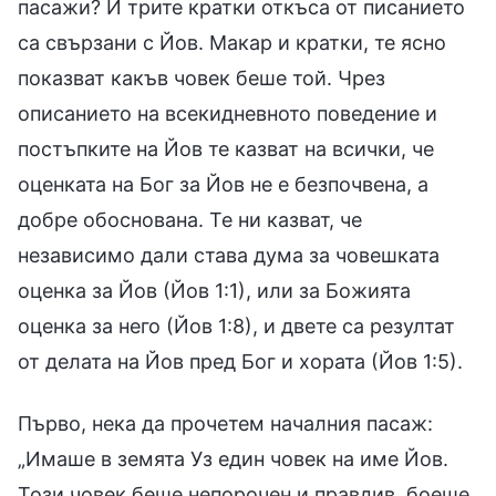
пасажи? И трите кратки откъса от писанието
са свързани с Йов. Макар и кратки, те ясно
показват какъв човек беше той. Чрез
описанието на всекидневното поведение и
постъпките на Йов те казват на всички, че
оценката на Бог за Йов не е безпочвена, а
добре обоснована. Те ни казват, че
независимо дали става дума за човешката
оценка за Йов (Йов 1:1), или за Божията
оценка за него (Йов 1:8), и двете са резултат
от делата на Йов пред Бог и хората (Йов 1:5).
Първо, нека да прочетем началния пасаж:
„Имаше в земята Уз един човек на име Йов.
Този човек беше непорочен и правдив, боеше