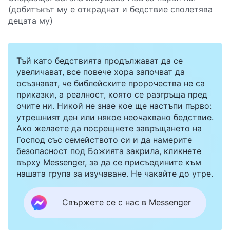
(добитъкът му е откраднат и бедствие сполетява
децата му)
Тъй като бедствията продължават да се
увеличават, все повече хора започват да
осъзнават, че библейските пророчества не са
приказки, а реалност, която се разгръща пред
очите ни. Никой не знае кое ще настъпи първо:
утрешният ден или някое неочаквано бедствие.
Ако желаете да посрещнете завръщането на
Господ със семейството си и да намерите
безопасност под Божията закрила, кликнете
върху Messenger, за да се присъедините към
нашата група за изучаване. Не чакайте до утре.
Свържете се с нас в Messenger