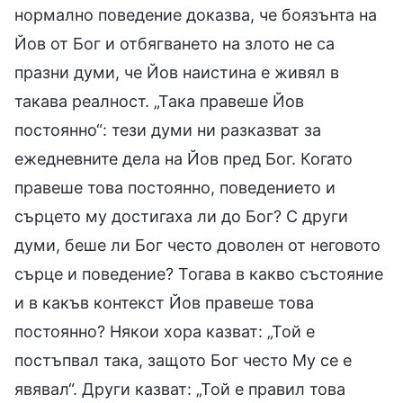
нормално поведение доказва, че боязънта на
Йов от Бог и отбягването на злото не са
празни думи, че Йов наистина е живял в
такава реалност. „Така правеше Йов
постоянно“: тези думи ни разказват за
ежедневните дела на Йов пред Бог. Когато
правеше това постоянно, поведението и
сърцето му достигаха ли до Бог? С други
думи, беше ли Бог често доволен от неговото
сърце и поведение? Тогава в какво състояние
и в какъв контекст Йов правеше това
постоянно? Някои хора казват: „Той е
постъпвал така, защото Бог често Му се е
явявал“. Други казват: „Той е правил това