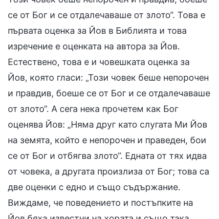
се от Бог и се отдалечаваше от злото“. Това е
първата оценка за Йов в Библията и това
изречение е оценката на автора за Йов.
Естествено, това е и човешката оценка за
Йов, която гласи: „Този човек беше непорочен
и правдив, боеше се от Бог и се отдалечаваше
от злото“. А сега нека прочетем как Бог
оценява Йов: „Няма друг като слугата Ми Йов
на земята, който е непорочен и праведен, бои
се от Бог и отбягва злото“. Едната от тях идва
от човека, а другата произлиза от Бог; това са
две оценки с едно и също съдържание.
Виждаме, че поведението и постъпките на
Йов бяха известни на хората и също така