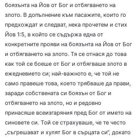
боязънта на Йов от Бог и отбягването на
злото. В допълнение към пасажите, които го
предхождат и следват, нека прочетем и стих
Йов 1:5, в който се съдържа една от
конкретните прояви на боязънта на Йов от Бог
и отбягването на злото. Тя се отнася до това
как той се боеше от Бог и отбягваше злото в
ежедневието си; най-важното е, че той не
само правеше това, което трябваше да прави,
заради собствената си боязън от Бог и
отбягването на злото, но и редовно
принасяше всеизгаряния пред Бог от името на
синовете си. Той се страхуваше, че те често
„съгрешават и хулят Бог в сърцата си“, докато