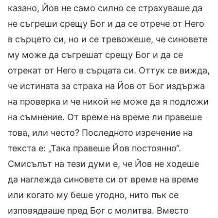
казано, Йов не само силно се страхуваше да
не съгреши срещу Бог и да се отрече от Него
в сърцето си, но и се тревожеше, че синовете
му може да съгрешат срещу Бог и да се
отрекат от Него в сърцата си. Оттук се вижда,
че истината за страха на Йов от Бог издържа
на проверка и че никой не може да я подложи
на съмнение. От време на време ли правеше
това, или често? Последното изречение на
текста е: „Така правеше Йов постоянно“.
Смисълът на тези думи е, че Йов не ходеше
да наглежда синовете си от време на време
или когато му беше угодно, нито пък се
изповядваше пред Бог с молитва. Вместо