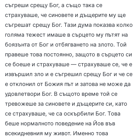
съгреши срещу Бог, а също така се
страхуваше, че синовете и дъщерите му ще
съгрешат срещу Бог. Тази дума показва колко
голяма тежест имаше в сърцето му пътят на
боязънта от Бог и отбягването на злото. Той
правеше това постоянно, защото в сърцето си
се боеше и страхуваше — страхуваше се, че е
извършил зло и е съгрешил срещу Бог и че се
е отклонил от Божия път и затова не може да
удовлетвори Бог. В същото време той се
тревожеше за синовете и дъщерите си, като
се страхуваше, че са оскърбили Бог. Това
беше нормалното поведение на Йов във
всекидневния му живот. Именно това