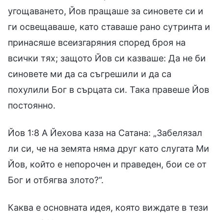
угощаването, Йов пращаше за синовете си и
ги освещаваше, като ставаше рано сутринта и
принасяше всеизгаряния според броя на
всички тях; защото Йов си казваше: Да не би
синовете ми да са съгрешили и да са
похулили Бог в сърцата си. Така правеше Йов
постоянно.
Йов 1:8 А Йехова каза на Сатана: „Забелязал
ли си, че на земята няма друг като слугата Ми
Йов, който е непорочен и праведен, бои се от
Бог и отбягва злото?“.
Каква е основната идея, която виждате в тези