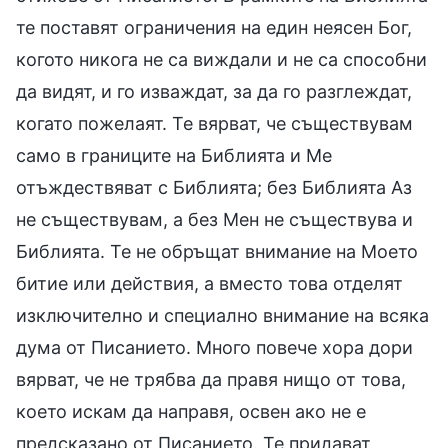
те поставят ограничения на един неясен Бог,
когото никога не са виждали и не са способни
да видят, и го изваждат, за да го разглеждат,
когато пожелаят. Те вярват, че съществувам
само в границите на Библията и Ме
отъждествяват с Библията; без Библията Аз
не съществувам, а без Мен не съществува и
Библията. Те не обръщат внимание на Моето
битие или действия, а вместо това отделят
изключително и специално внимание на всяка
дума от Писанието. Много повече хора дори
вярват, че не трябва да правя нищо от това,
което искам да направя, освен ако не е
предсказано от Писанието. Те придават