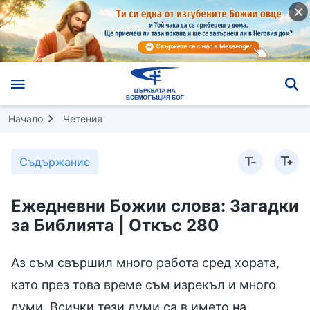
Начало
Четения
Съдържание
Ежедневни Божии слова: Загадки
за Библията | Откъс 280
Аз съм свършил много работа сред хората,
като през това време съм изрекъл и много
думи. Всички тези думи са в името на