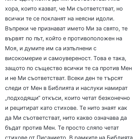
хора, които казват, че Ми съответстват, но
всички те се покланят на неясни идоли.
Въпреки че признават името Ми за свято, те
вървят по път, който е противоположен на
Моя, и думите им са изпълнени с
високомерие и самоувереност. Това е така,
защото по същество всички те са против Мен
и не Ми съответстват. Всеки ден те търсят
следи от Мен в Библията и наслуки намират
„подходящи“ откъси, които четат безконечно
и рецитират като стихове. Те нито знаят как
да Ми съответстват, нито какво означава да
бъдат против Мен. Те просто сляпо четат
стихове от Писанието. В рамките на Библията