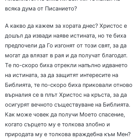
всяка дума от Писанието?
А какво да кажем за хората днес? Христос е
дошъл да извади наяве истината, но те биха
предпочели да Го изгонят от този свят, за да
могат да влязат в рая и да получат благодат.
Те по-скоро биха отрекли напълно идването
на истината, за да защитят интересите на
Библията, те по-скоро биха приковали отново
върналия се в плът Христос на кръста, за да
осигурят вечното съществуване на Библията.
Как може човек да получи Моето спасение,
когато сърцето му е толкова злобно и
природата му е толкова враждебна към Мен?