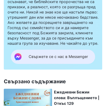
осъзнават, че библейските пророчества не са
приказки, а реалност, която се разгръща пред
очите ни. Никой не знае кое ще настъпи първо:
утрешният ден или някое неочаквано бедствие.
Ако желаете да посрещнете завръщането на
Господ със семейството си и да намерите
безопасност под Божията закрила, кликнете
върху Messenger, за да се присъедините към
нашата група за изучаване. Не чакайте до утре.
Свържете се с нас в Messenger
Свързано съдържание
Ежедневни Божии
слова: Въплъщението |
Откъс 129