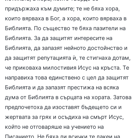
придържаха към думите; те не бяха хора,
които вярваха в Бог, а хора, които вярваха в
Библията. По същество те бяха пазители на
Библията. За да защитят интересите на
Библията, да запазят нейното достойнство и
да защитят репутацията ѝ, те стигнаха дотам,
че приковаха милостивия Исус на кръста. Те
направиха това единствено с цел да защитят
Библията и да запазят престижа на всяка
дума от Библията в сърцата на хората. Затова
предпочетоха да изоставят бъдещето си и
жертвата за грях и осъдиха на смърт Исус,
който не отговаряше на учението на
Писанието. Не бяха ли всички те лакеи на