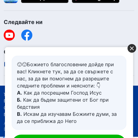
Следвайте ни
Свържете се с нас
contact.bg@godfootsteps.org
🙂🙂Божието благословение дойде при
вас! Кликнете тук, за да се свържете с
нас, за да ви помогнем да разрешите
следните проблеми и неясноти: 👇
А.
Как да посрещнем Господ Исус
Условия за ползване
Б.
Как да бъдем защитени от Бог при
Политика за поверителност
бедствия
Със съдействието на
В.
Искам да изучавам Божиите думи, за
Политика за бисквитките
да се приближа до Него
Авторско право © 2026
Църквата на Всемогъщия
Г.
Как да се отървем от болезнения
Бог.
Всички права запазени.
живот