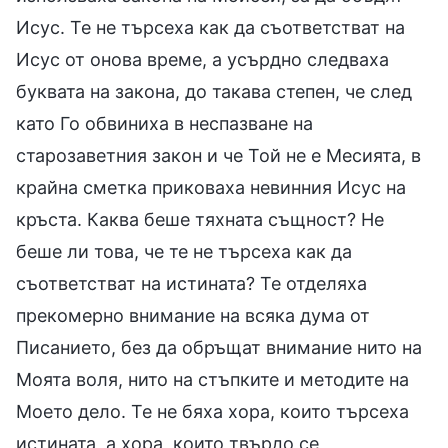
Исус. Те не търсеха как да съответстват на
Исус от онова време, а усърдно следваха
буквата на закона, до такава степен, че след
като Го обвиниха в неспазване на
старозаветния закон и че Той не е Месията, в
крайна сметка приковаха невинния Исус на
кръста. Каква беше тяхната същност? Не
беше ли това, че те не търсеха как да
съответстват на истината? Те отделяха
прекомерно внимание на всяка дума от
Писанието, без да обръщат внимание нито на
Моята воля, нито на стъпките и методите на
Моето дело. Те не бяха хора, които търсеха
истината, а хора, които твърдо се