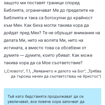
защото ми поставят граници според
Библията, ограничават Ме до пределите на
Библията и така са богохулни до крайност
към Мен. Как биха могли такива хора да
дойдат пред Мен? Те не обръщат внимание на
делата Ми, нито на волята Ми, нито на
истината, а вместо това са обсебени от
думите — думите, които убиват. Как може
такива хора да са Мое съответствие?
(„Словото“, Т.1, „Явяването и делото на Бог“, „Трябва
да търсиш начин да съответстваш на Христос“)
Тъй като бедствията продължават да се
увеличават, все повече хора започват да