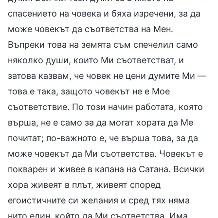
спасението на човека и бяха изречени, за да
може човекът да съответства на Мен.
Въпреки това на земята съм спечелил само
няколко души, които Ми съответстват, и
затова казвам, че човек не цени думите Ми —
това е така, защото човекът не е Мое
съответствие. По този начин работата, която
върша, не е само за да могат хората да Ме
почитат; по-важното е, че върша това, за да
може човекът да Ми съответства. Човекът е
покварен и живее в капана на Сатана. Всички
хора живеят в плът, живеят според
егоистичните си желания и сред тях няма
нито един, който да Ми съответства. Има