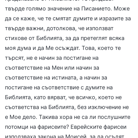
твърде голямо значение на Писанието. Може
да се каже, че те смятат думите и изразите за
твърде важни, дотолкова, че използват
стихове от Библията, за да претеглят всяка
моя дума и да Ме осъждат. Това, което те
търсят, не е начин за постигане на
съответствие на Мен или начин за
съответствие на истината, а начин за
постигане на съответствие с думите на
Библията, като вярват, че всичко, което не
съответства на Библията, без изключение не
е Мое дело. Такива хора не са ли послушните
потомци на фарисеите? Еврейските фарисеи
използваха закона на Моисей, за да осъдят