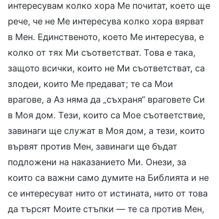
интересувам колко хора Ме почитат, което ще
рече, че не Ме интересува колко хора вярват
в Мен. Единственото, което Ме интересува, е
колко от тях Ми съответстват. Това е така,
защото всички, които не Ми съответстват, са
злодеи, които Ме предават; те са Мои
врагове, а Аз няма да „съхраня“ враговете Си
в Моя дом. Тези, които са Мое съответствие,
завинаги ще служат в Моя дом, а тези, които
вървят против Мен, завинаги ще бъдат
подложени на наказанието Ми. Онези, за
които са важни само думите на Библията и не
се интересуват нито от истината, нито от това
да търсят Моите стъпки — те са против Мен,