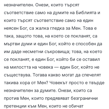
незначителен. Онези, които търсят
съответствие само на думите на Библията и
които търсят съответствие само на един
неясен Бог, са жалка гледка за Мен. Това е
така, защото това, на което се покланят, са
мъртви думи и един Бог, който е способен да
им даде несметни съкровища; това, на което
се покланят, е един Бог, който би се оставил
на милостта на човека — един Бог, който не
съществува. Тогава какво могат да спечелят
такива хора от Мен? Човекът просто е твърде
незначителен за думите. Онези, които са
против Мен, които предявяват безгранични
претенции към Мен, които не обичат