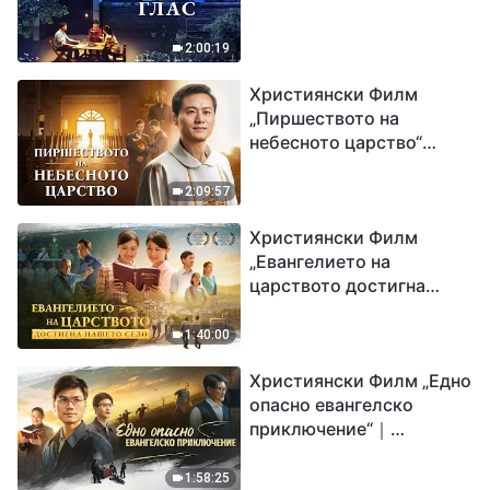
2:00:19
Християнски Филм
„Пиршеството на
небесното царство“
Свидетелство на
католически свещеник
2:09:57
Християнски Филм
„Евангелието на
царството достигна
нашето село“
1:40:00
Християнски Филм „Едно
опасно евангелско
приключение“｜
Разпространяване на
евангелието на
1:58:25