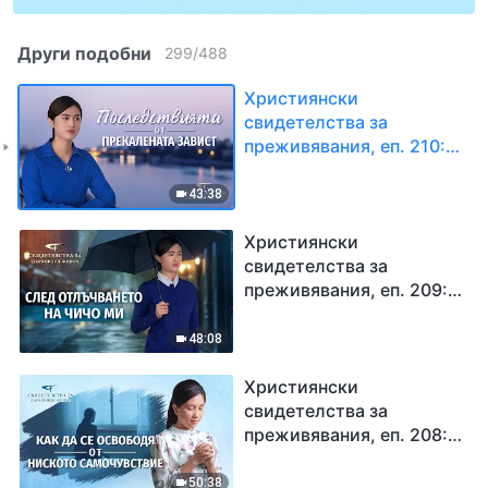
Други подобни
299
/
488
Християнски
свидетелства за
преживявания, еп. 210:
Последствията от
прекалената завист
43:38
Християнски
свидетелства за
преживявания, еп. 209:
След отлъчването на
чичо ми
48:08
Християнски
свидетелства за
преживявания, еп. 208:
Как да се освободя от
ниското самочувствие
50:38