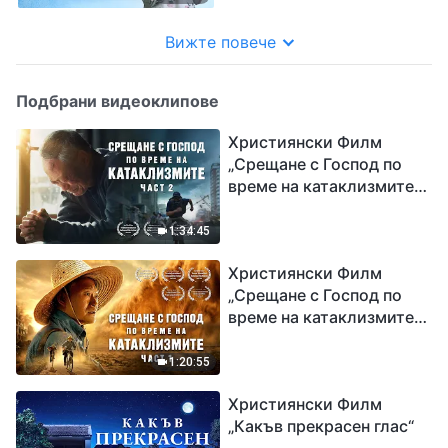
Вижте повече
Подбрани видеоклипове
Християнски Филм
„Срещане с Господ по
време на катаклизмите“
(част 2)
1:34:45
Християнски Филм
„Срещане с Господ по
време на катаклизмите“
(част 1)
1:20:55
Християнски Филм
„Какъв прекрасен глас“