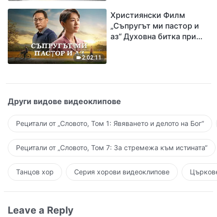
завръщането на Господ
Християнски Филм
Исус
„Съпругът ми пастор и
аз“ Духовна битка при
посрещането на
Завръщането на Господ
2:02:11
Други видове видеоклипове
Рецитали от „Словото, Том 1: Явяването и делото на Бог“
Рецитали от „Словото, Том 7: За стремежа към истината“
Танцов хор
Серия хорови видеоклипове
Църкове
Leave a Reply