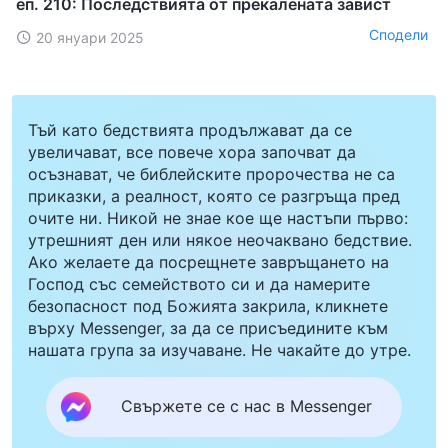
еп. 210: Последствията от прекалената завист
Сподели
20 януари 2025
Тъй като бедствията продължават да се
увеличават, все повече хора започват да
осъзнават, че библейските пророчества не са
приказки, а реалност, която се разгръща пред
очите ни. Никой не знае кое ще настъпи първо:
утрешният ден или някое неочаквано бедствие.
Ако желаете да посрещнете завръщането на
Господ със семейството си и да намерите
безопасност под Божията закрила, кликнете
върху Messenger, за да се присъедините към
нашата група за изучаване. Не чакайте до утре.
Свържете се с нас в Messenger