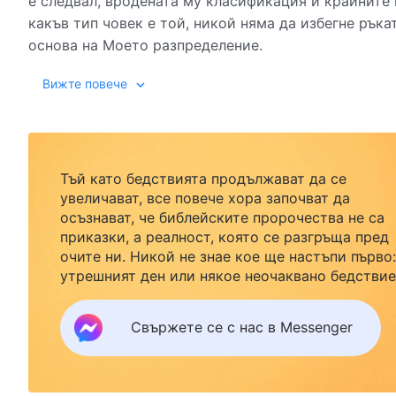
е следвал, вродената му класификация и крайните 
какъв тип човек е той, никой няма да избегне рък
основа на Моето разпределение.
Вижте повече
Аз определям крайната цел на всеки човек не спо
количеството изтърпени от него страдания, а още
вместо това Аз определям крайната цел на всеки 
Тъй като бедствията продължават да се
друг избор, освен този. Трябва да разберете, че в
увеличават, все повече хора започват да
бъдат наказани, без изключение. Това е нещо, коет
осъзнават, че библейските пророчества не са
които са наказани, са наказани заради Божията пр
приказки, а реалност, която се разгръща пред
дела.
очите ни. Никой не знае кое ще настъпи първо:
от „Словото“, Т.1, „Явяването и делото на Бог“, 
утрешният ден или някое неочаквано бедствие
Ако желаете да посрещнете завръщането на
Господ със семейството си и да намерите
Свържете се с нас в Messenger
безопасност под Божията закрила, кликнете
върху Messenger, за да се присъедините към
нашата група за изучаване. Не чакайте до утре