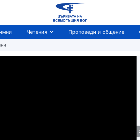
имни
Четения
Проповеди и общение
мни