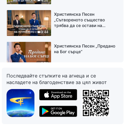
4:56
Християнска Песен
„Сътвореното същество
трябва да се остави на
устроеното от Бог“
3:44
Християнска Песен „Предано
на Бог сърце“
2:59
Последвайте стъпките на агнеца и се
Християнска Песен „Каква
насладете на благоденствие за цял живот
точно е вярата ви?“
3:54
Християнска Песен „Само
онези, които са били
пречистени, ще навлязат в
покой“
3:55