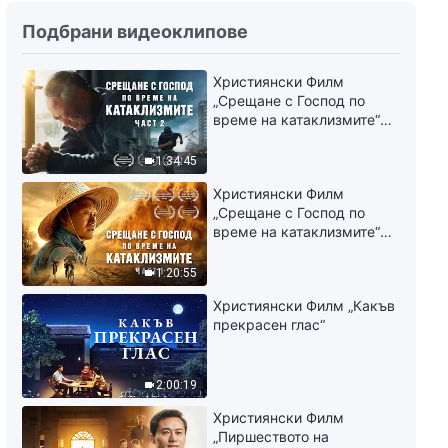
Християнска Песен „Цялото
Подбрани видеоклипове
човечество трябва да почита
Бог“
Християнски Филм
3:22
„Срещане с Господ по
време на катаклизмите“
Християнска Песен „Божията
(част 2)
смиреност е толкова
1:34:45
обичлива“
5:04
Християнски Филм
„Срещане с Господ по
време на катаклизмите“
Християнска Песен
(част 1)
„Единственото Божие желание
1:20:55
на земята“
4:02
Християнски Филм „Какъв
прекрасен глас“
Християнска Песен „Само
чрез страдание и
облагородяване можеш да
2:00:19
бъдеш усъвършенстван от
5:04
Християнски Филм
Бог“
„Пиршеството на