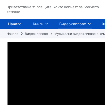
Приветстваме търсещите, които копнеят за Божието
явяване
Начало
Книги
Видеоклипове
Х
Начало
Видеоклипове
Музикални видеоклипове с хи