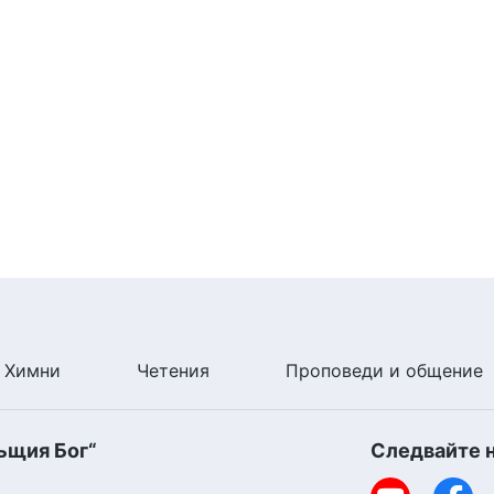
Химни
Четения
Проповеди и общение
ъщия Бог“
Следвайте 