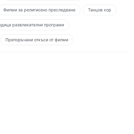
Филми за религиозно преследване
Танцов хор
едица развлекателни програми
Препоръчани откъси от филми