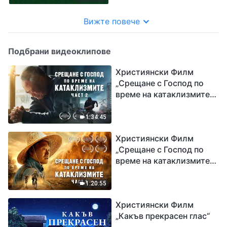
Вижте повече
Подбрани видеоклипове
Християнски Филм
„Срещане с Господ по
време на катаклизмите“
(част 2)
1:34:45
Християнски Филм
„Срещане с Господ по
време на катаклизмите“
(част 1)
1:20:55
Християнски Филм
„Какъв прекрасен глас“