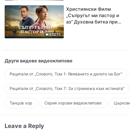
завръщането на Господ
Християнски Филм
Исус
„Съпругът ми пастор и
аз“ Духовна битка при
посрещането на
Завръщането на Господ
2:02:11
Други видове видеоклипове
Рецитали от „Словото, Том 1: Явяването и делото на Бог“
Рецитали от „Словото, Том 7: За стремежа към истината“
Танцов хор
Серия хорови видеоклипове
Църкове
Leave a Reply