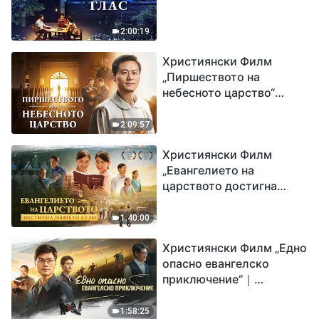
2:00:19
Християнски Филм
„Пиршеството на
небесното царство“
Свидетелство на
католически свещеник
2:09:57
Християнски Филм
„Евангелието на
царството достигна
нашето село“
1:40:00
Християнски Филм „Едно
опасно евангелско
приключение“｜
Разпространяване на
евангелието на
1:58:25