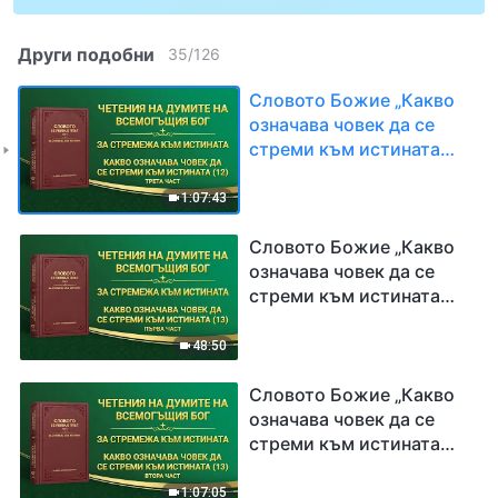
Други подобни
35
/
126
Словото Божие „Какво
означава човек да се
стреми към истината
(12)“ Трета част
1:07:43
Словото Божие „Какво
означава човек да се
стреми към истината
(13)“ Първа част
48:50
Словото Божие „Какво
означава човек да се
стреми към истината
(13)“ Втора част
1:07:05