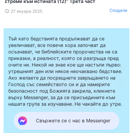
стреми към истината (12)“ Трета част
Сподели
27 януари 2025
Тъй като бедствията продължават да се
увеличават, все повече хора започват да
осъзнават, че библейските пророчества не са
приказки, а реалност, която се разгръща пред
очите ни. Никой не знае кое ще настъпи първо:
утрешният ден или някое неочаквано бедствие.
Ако желаете да посрещнете завръщането на
Господ със семейството си и да намерите
безопасност под Божията закрила, кликнете
върху Messenger, за да се присъедините към
нашата група за изучаване. Не чакайте до утре.
Свържете се с нас в Messenger