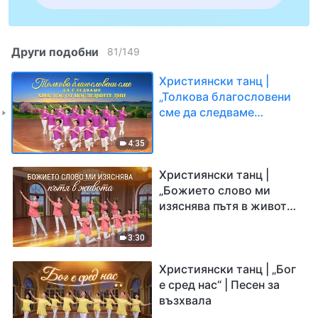
Други подобни
81
/
149
Християнски танц |
„Толкова благословени
сме да следваме
Христос от последните
дни“ | Песен за възхвала
4:35
Християнски танц |
„Божието слово ми
изяснява пътя в живота“
| Песен за възхвала
3:30
Християнски танц | „Бог
е сред нас“ | Песен за
възхвала