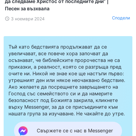
да следваме Христос от последните дни“ |
Песен за възхвала
Сподели
3 ноември 2024
Тъй като бедствията продължават да се
увеличават, все повече хора започват да
осъзнават, че библейските пророчества не са
приказки, а реалност, която се разгръща пред
очите ни. Никой не знае кое ще настъпи първо:
утрешният ден или някое неочаквано бедствие.
Ако желаете да посрещнете завръщането на
Господ със семейството си и да намерите
безопасност под Божията закрила, кликнете
върху Messenger, за да се присъедините към
нашата група за изучаване. Не чакайте до утре.
Свържете се с нас в Messenger