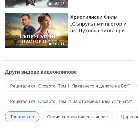
евангелието на
1:58:25
завръщането на Господ
Християнски Филм
Исус
„Съпругът ми пастор и
аз“ Духовна битка при
посрещането на
Завръщането на Господ
2:02:11
Други видове видеоклипове
Рецитали от „Словото, Том 1: Явяването и делото на Бог“
Рецитали от „Словото, Том 7: За стремежа към истината“
Танцов хор
Серия хорови видеоклипове
Църкове