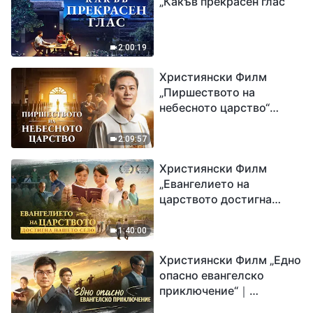
„Какъв прекрасен глас“
2:00:19
Християнски Филм
„Пиршеството на
небесното царство“
Свидетелство на
католически свещеник
2:09:57
Християнски Филм
„Евангелието на
царството достигна
нашето село“
1:40:00
Християнски Филм „Едно
опасно евангелско
приключение“｜
Разпространяване на