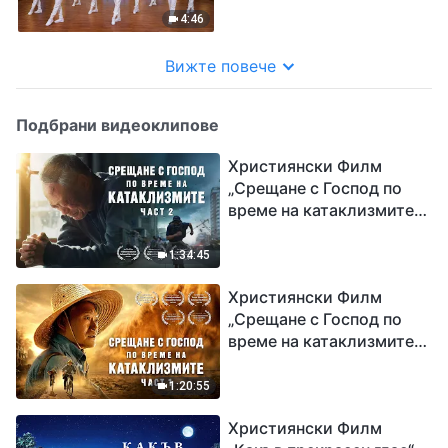
4:46
Вижте повече
Подбрани видеоклипове
Християнски Филм
„Срещане с Господ по
време на катаклизмите“
(част 2)
1:34:45
Християнски Филм
„Срещане с Господ по
време на катаклизмите“
(част 1)
1:20:55
Християнски Филм