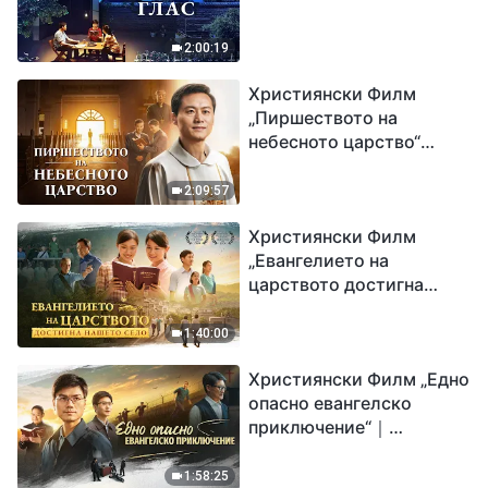
2:00:19
Християнски Филм
„Пиршеството на
небесното царство“
Свидетелство на
католически свещеник
2:09:57
Християнски Филм
„Евангелието на
царството достигна
нашето село“
1:40:00
Християнски Филм „Едно
опасно евангелско
приключение“｜
Разпространяване на
евангелието на
1:58:25