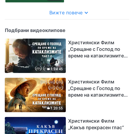
Вижте повече
Подбрани видеоклипове
Християнски Филм
„Срещане с Господ по
време на катаклизмите“
(част 2)
1:34:45
Християнски Филм
„Срещане с Господ по
време на катаклизмите“
(част 1)
1:20:55
Християнски Филм
„Какъв прекрасен глас“