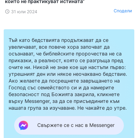
които не практикуват истината“
Сподели
31 юли 2024
Тъй като бедствията продължават да се
увеличават, все повече хора започват да
осъзнават, че библейските пророчества не са
приказки, а реалност, която се разгръща пред
очите ни. Никой не знае кое ще настъпи първо:
утрешният ден или някое неочаквано бедствие.
Ако желаете да посрещнете завръщането на
Господ със семейството си и да намерите
безопасност под Божията закрила, кликнете
върху Messenger, за да се присъедините към
нашата група за изучаване. Не чакайте до утре.
Свържете се с нас в Messenger