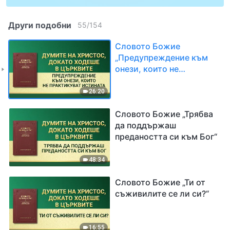
Други подобни
55
/
154
Словото Божие
„Предупреждение към
онези, които не
практикуват истината“
26:20
Словото Божие „Трябва
да поддържаш
предаността си към Бог“
48:34
Словото Божие „Ти от
съживилите се ли си?“
16:55