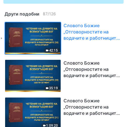
Други подобни
87
/
126
Словото Божие
„Отговорностите на
водачите и работниците
(20)“ Пети сегмент
42:15
Словото Божие
„Отговорностите на
водачите и работниците
(20)“ Шести сегмент
35:19
Словото Божие
„Отговорностите на
водачите и работниците
(21)“ Първи сегмент
1:09:20