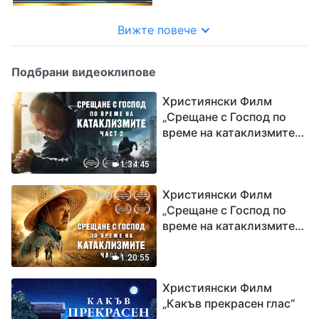
Вижте повече
Подбрани видеоклипове
Християнски Филм
„Срещане с Господ по
време на катаклизмите“
(част 2)
1:34:45
Християнски Филм
„Срещане с Господ по
време на катаклизмите“
(част 1)
1:20:55
Християнски Филм
„Какъв прекрасен глас“