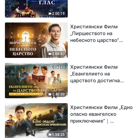
2:00:19
Християнски Филм
„Пиршеството на
небесното царство“
Свидетелство на
католически свещеник
2:09:57
Християнски Филм
„Евангелието на
царството достигна
нашето село“
1:40:00
Християнски Филм „Едно
опасно евангелско
приключение“｜
Разпространяване на
евангелието на
1:58:25