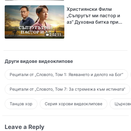
завръщането на Господ
Християнски Филм
Исус
„Съпругът ми пастор и
аз“ Духовна битка при
посрещането на
Завръщането на Господ
2:02:11
Други видове видеоклипове
Рецитали от „Словото, Том 1: Явяването и делото на Бог“
Рецитали от „Словото, Том 7: За стремежа към истината“
Танцов хор
Серия хорови видеоклипове
Църкове
Leave a Reply