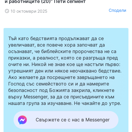
и работниците (20)“ Пети сегмент
Сподели
10 октомври 2025
Тъй като бедствията продължават да се
увеличават, все повече хора започват да
осъзнават, че библейските пророчества не са
приказки, а реалност, която се разгръща пред
очите ни. Никой не знае кое ще настъпи първо:
утрешният ден или някое неочаквано бедствие.
Ако желаете да посрещнете завръщането на
Господ със семейството си и да намерите
безопасност под Божията закрила, кликнете
върху Messenger, за да се присъедините към
нашата група за изучаване. Не чакайте до утре.
Свържете се с нас в Messenger