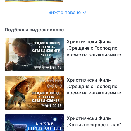
Вижте повече
Подбрани видеоклипове
Християнски Филм
„Срещане с Господ по
време на катаклизмите“
(част 2)
1:34:45
Християнски Филм
„Срещане с Господ по
време на катаклизмите“
(част 1)
1:20:55
Християнски Филм
„Какъв прекрасен глас“