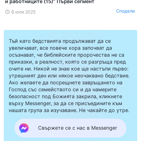
и работниците (15)“ Първи сегмент
Сподели
8 юли 2025
Тъй като бедствията продължават да се
увеличават, все повече хора започват да
осъзнават, че библейските пророчества не са
приказки, а реалност, която се разгръща пред
очите ни. Никой не знае кое ще настъпи първо:
утрешният ден или някое неочаквано бедствие.
Ако желаете да посрещнете завръщането на
Господ със семейството си и да намерите
безопасност под Божията закрила, кликнете
върху Messenger, за да се присъедините към
нашата група за изучаване. Не чакайте до утре.
Свържете се с нас в Messenger