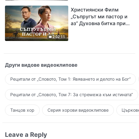
завръщането на Господ
Християнски Филм
Исус
„Съпругът ми пастор и
аз“ Духовна битка при
посрещането на
Завръщането на Господ
2:02:11
Други видове видеоклипове
Рецитали от „Словото, Том 1: Явяването и делото на Бог“
Рецитали от „Словото, Том 7: За стремежа към истината“
Танцов хор
Серия хорови видеоклипове
Църкове
Leave a Reply