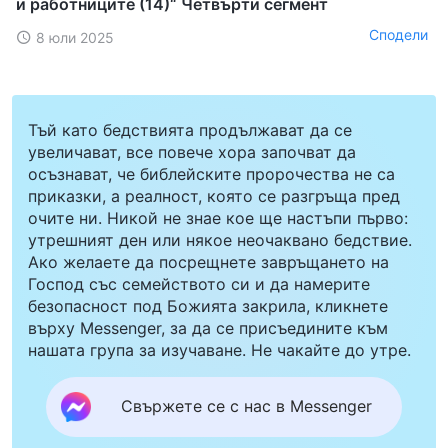
и работниците (14)“ Четвърти сегмент
Сподели
8 юли 2025
Тъй като бедствията продължават да се
увеличават, все повече хора започват да
осъзнават, че библейските пророчества не са
приказки, а реалност, която се разгръща пред
очите ни. Никой не знае кое ще настъпи първо:
утрешният ден или някое неочаквано бедствие.
Ако желаете да посрещнете завръщането на
Господ със семейството си и да намерите
безопасност под Божията закрила, кликнете
върху Messenger, за да се присъедините към
нашата група за изучаване. Не чакайте до утре.
Свържете се с нас в Messenger