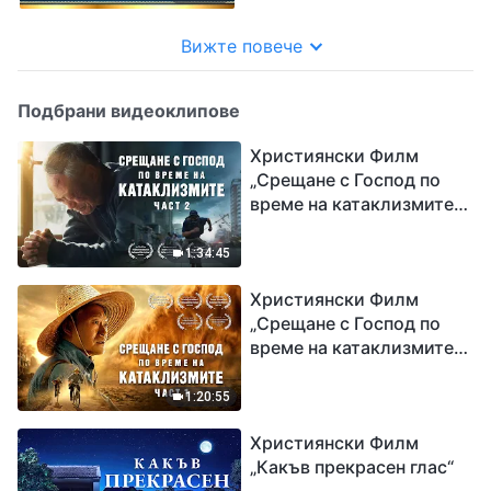
Вижте повече
Подбрани видеоклипове
Християнски Филм
„Срещане с Господ по
време на катаклизмите“
(част 2)
1:34:45
Християнски Филм
„Срещане с Господ по
време на катаклизмите“
(част 1)
1:20:55
Християнски Филм
„Какъв прекрасен глас“