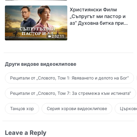
завръщането на Господ
Християнски Филм
Исус
„Съпругът ми пастор и
аз“ Духовна битка при
посрещането на
Завръщането на Господ
2:02:11
Други видове видеоклипове
Рецитали от „Словото, Том 1: Явяването и делото на Бог“
Рецитали от „Словото, Том 7: За стремежа към истината“
Танцов хор
Серия хорови видеоклипове
Църкове
Leave a Reply