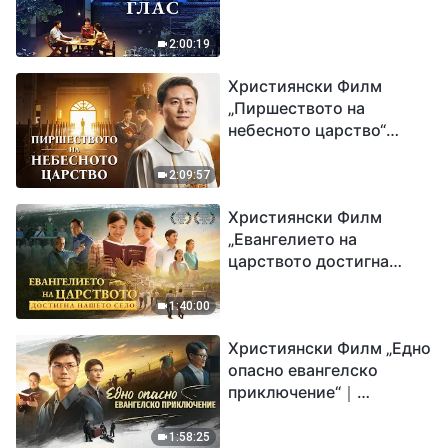
2:00:19
Християнски Филм
„Пиршеството на
небесното царство“
Свидетелство на
католически свещеник
2:09:57
Християнски Филм
„Евангелието на
царството достигна
нашето село“
1:40:00
Християнски Филм „Едно
опасно евангелско
приключение“｜
Разпространяване на
евангелието на
1:58:25