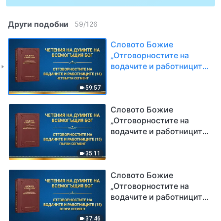
Други подобни
59
/
126
Словото Божие
„Отговорностите на
водачите и работниците
(14)“ Четвърти сегмент
59:57
Словото Божие
„Отговорностите на
водачите и работниците
(15)“ Първи сегмент
35:11
Словото Божие
„Отговорностите на
водачите и работниците
(15)“ Втори сегмент
37:46