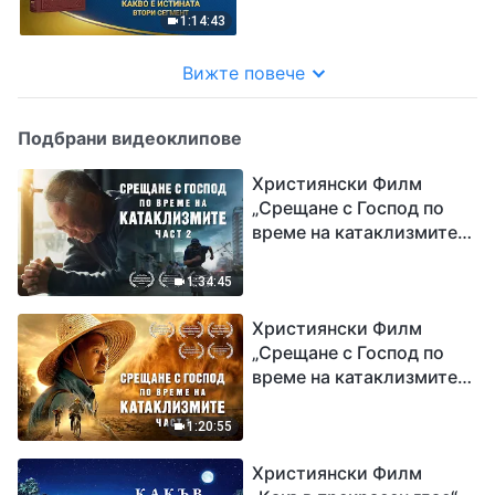
1:14:43
Вижте повече
Подбрани видеоклипове
Християнски Филм
„Срещане с Господ по
време на катаклизмите“
(част 2)
1:34:45
Християнски Филм
„Срещане с Господ по
време на катаклизмите“
(част 1)
1:20:55
Християнски Филм