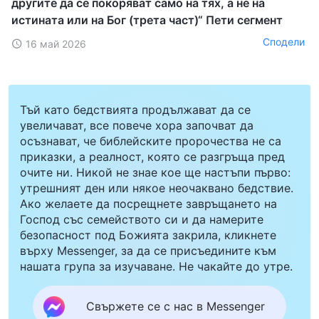
другите да се покоряват само на тях, а не на
истината или на Бог (трета част)“ Пети сегмент
Сподели
16 май 2026
Тъй като бедствията продължават да се
увеличават, все повече хора започват да
осъзнават, че библейските пророчества не са
приказки, а реалност, която се разгръща пред
очите ни. Никой не знае кое ще настъпи първо:
утрешният ден или някое неочаквано бедствие.
Ако желаете да посрещнете завръщането на
Господ със семейството си и да намерите
безопасност под Божията закрила, кликнете
върху Messenger, за да се присъедините към
нашата група за изучаване. Не чакайте до утре.
Свържете се с нас в Messenger