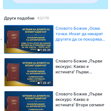
Други подобни
63
/
176
Словото Божие „Осма
точка: Искат да накарат
другите да се покоряват
само на тях, а не на
истината или на Бог
1:05:39
(трета част)“ Пети
сегмент
Словото Божие „Първи
екскурс: Какво е
истината“ Първи
сегмент
1:25:47
Словото Божие „Първи
екскурс: Какво е
истината“ Втори сегмент