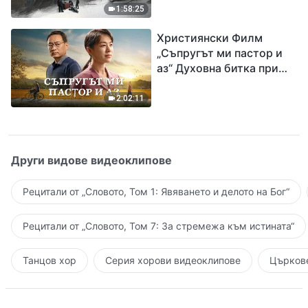
евангелието на
1:58:25
завръщането на Господ
Християнски Филм
Исус
„Съпругът ми пастор и
аз“ Духовна битка при
посрещането на
Завръщането на Господ
2:02:11
Други видове видеоклипове
Рецитали от „Словото, Том 1: Явяването и делото на Бог“
Рецитали от „Словото, Том 7: За стремежа към истината“
Танцов хор
Серия хорови видеоклипове
Църкове