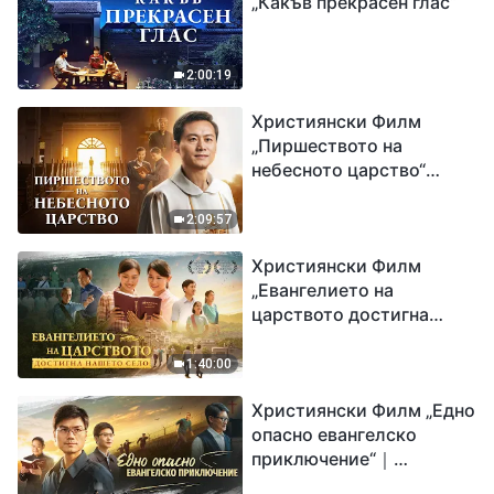
„Какъв прекрасен глас“
2:00:19
Християнски Филм
„Пиршеството на
небесното царство“
Свидетелство на
католически свещеник
2:09:57
Християнски Филм
„Евангелието на
царството достигна
нашето село“
1:40:00
Християнски Филм „Едно
опасно евангелско
приключение“｜
Разпространяване на