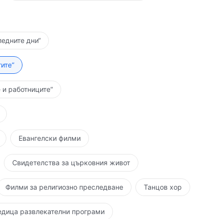
ледните дни“
ите“
 и работниците“
Евангелски филми
Свидетелства за църковния живот
Филми за религиозно преследване
Танцов хор
едица развлекателни програми