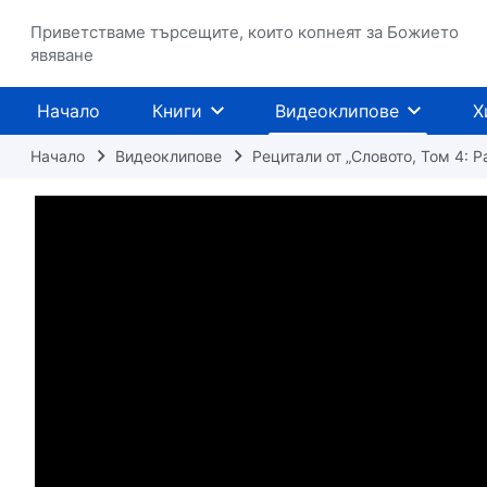
Приветстваме търсещите, които копнеят за Божието
явяване
Начало
Книги
Видеоклипове
Х
Начало
Видеоклипове
Рецитали от „Словото, Том 4: 