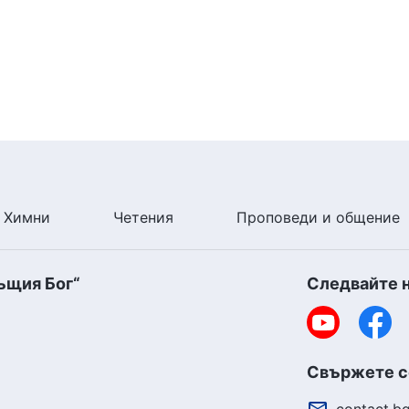
Химни
Четения
Проповеди и общение
ъщия Бог“
Следвайте 
Свържете се
contact.b