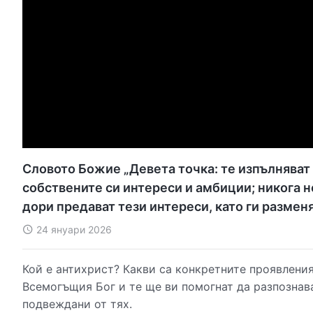
Словото Божие „Девета точка: те изпълняват д
собствените си интереси и амбиции; никога н
дори предават тези интереси, като ги разменя
24 януари 2026
Кой е антихрист? Какви са конкретните проявления
Всемогъщия Бог и те ще ви помогнат да разпознава
подвеждани от тях.