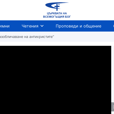
имни
Четения
Проповеди и общение
Разобличаване на антихристите“