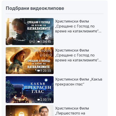
се съобразяват с интересите
Словото Божие „Девета точка:
на Божия дом и дори предават
Подбрани видеоклипове
Те изпълняват дълга си само
тези интереси, като ги
за да се отличат и да
разменят за лична слава
задоволят собствените си
41:09
(десета част)“ Трети сегмент
Християнски Филм
интереси и амбиции; никога не
„Срещане с Господ по
се съобразяват с интересите
време на катаклизмите“
Словото Божие „Десета точка:
на Божия дом и дори предават
(част 2)
Те презират истината, открито
тези интереси, като ги
нарушават принципите и
1:34:45
разменят за лична слава
пренебрегват подредбите на
48:29
(десета част)“ Четвърти
Християнски Филм
Божия дом (първа част)“
сегмент
„Срещане с Господ по
Първи сегмент
Словото Божие „Десета точка:
време на катаклизмите“
Те презират истината, открито
(част 1)
нарушават принципите и
1:20:55
пренебрегват подредбите на
33:16
Божия дом (първа част)“
Християнски Филм „Какъв
Втори сегмент
прекрасен глас“
Словото Божие „Десета точка:
Те презират истината, открито
нарушават принципите и
2:00:19
пренебрегват подредбите на
37:49
Божия дом (първа част)“
Християнски Филм
Трети сегмент
„Пиршеството на
Словото Божие „Десета точка: