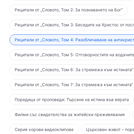
Рецитали от „Словото, Том 2: За познаването на Бог“
Рецитали от „Словото, Том 3: Беседите на Христос от пос
Рецитали от „Словото, Том 4: Разобличаване на антихрист
Рецитали от „Словото, Том 5: Отговорностите на водачите
Рецитали от „Словото, Том 6: За стремежа към истината“
Рецитали от „Словото, Том 7: За стремежа към истината“
Поредица от проповеди: Търсене на истина във вярата
Филми със свидетелства за житейски преживявания
Серия хорови видеоклипове
Църковен живот – пор