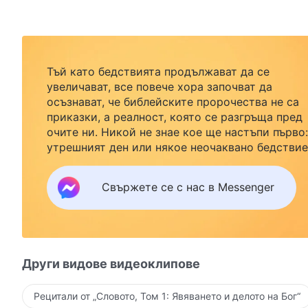
Тъй като бедствията продължават да се
увеличават, все повече хора започват да
осъзнават, че библейските пророчества не са
приказки, а реалност, която се разгръща пред
очите ни. Никой не знае кое ще настъпи първо:
утрешният ден или някое неочаквано бедствие
Ако желаете да посрещнете завръщането на
Господ със семейството си и да намерите
Свържете се с нас в Messenger
безопасност под Божията закрила, кликнете
върху Messenger, за да се присъедините към
нашата група за изучаване. Не чакайте до утре
Други видове видеоклипове
Рецитали от „Словото, Том 1: Явяването и делото на Бог“