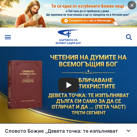
Словото Божие „Девета точка: те изпълняват