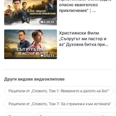
опасно евангелско
приключение“｜
Разпространяване на
евангелието на
1:58:25
завръщането на Господ
Християнски Филм
Исус
„Съпругът ми пастор и
аз“ Духовна битка при
посрещането на
Завръщането на Господ
2:02:11
Други видове видеоклипове
Рецитали от „Словото, Том 1: Явяването и делото на Бог“
Рецитали от „Словото, Том 7: За стремежа към истината“