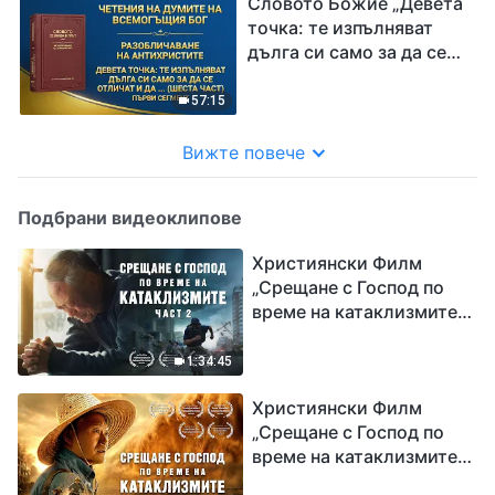
(пета част)“ Трети
никога не се
Словото Божие „Девета
сегмент
съобразяват с
точка: те изпълняват
интересите на Божия
дълга си само за да се
дом и дори предават
отличат и да задоволят
тези интереси, като ги
собствените си
57:15
разменят за лична слава
интереси и амбиции;
(пета част)“ Четвърти
никога не се
Вижте повече
сегмент
съобразяват с
интересите на Божия
Подбрани видеоклипове
дом и дори предават
тези интереси, като ги
Християнски Филм
разменят за лична слава
„Срещане с Господ по
(шеста част)“ Първи
време на катаклизмите“
сегмент
(част 2)
1:34:45
Християнски Филм
„Срещане с Господ по
време на катаклизмите“
(част 1)