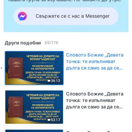
Свържете се с нас в Messenger
Други подобни
89
/
176
Словото Божие „Девета
точка: те изпълняват
дълга си само за да се
отличат и да задоволят
собствените си
36:13
интереси и амбиции;
никога не се
Словото Божие „Девета
съобразяват с
точка: те изпълняват
интересите на Божия
дълга си само за да се
дом и дори предават
отличат и да задоволят
тези интереси, като ги
собствените си
53:17
разменят за лична слава
интереси и амбиции;