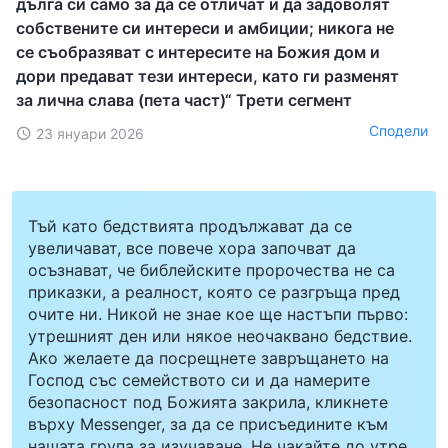
дълга си само за да се отличат и да задоволят
собствените си интереси и амбиции; никога не
се съобразяват с интересите на Божия дом и
дори предават тези интереси, като ги разменят
за лична слава (пета част)“ Трети сегмент
Сподели
23 януари 2026
Тъй като бедствията продължават да се
увеличават, все повече хора започват да
осъзнават, че библейските пророчества не са
приказки, а реалност, която се разгръща пред
очите ни. Никой не знае кое ще настъпи първо:
утрешният ден или някое неочаквано бедствие.
Ако желаете да посрещнете завръщането на
Господ със семейството си и да намерите
безопасност под Божията закрила, кликнете
върху Messenger, за да се присъедините към
нашата група за изучаване. Не чакайте до утре.