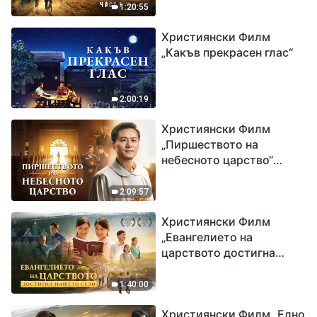
1:20:55
Християнски Филм
„Какъв прекрасен глас“
2:00:19
Християнски Филм
„Пиршеството на
небесното царство“
Свидетелство на
католически свещеник
2:09:57
Християнски Филм
„Евангелието на
царството достигна
нашето село“
1:40:00
Християнски Филм „Едно