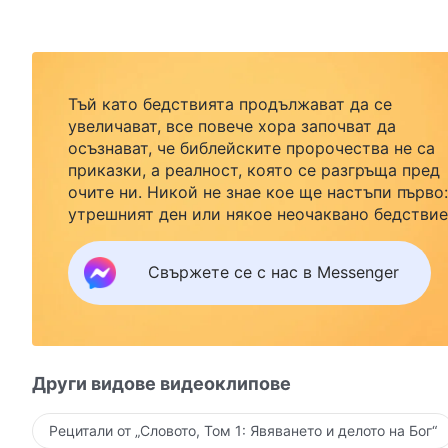
Тъй като бедствията продължават да се
увеличават, все повече хора започват да
осъзнават, че библейските пророчества не са
приказки, а реалност, която се разгръща пред
очите ни. Никой не знае кое ще настъпи първо:
утрешният ден или някое неочаквано бедствие
Ако желаете да посрещнете завръщането на
Господ със семейството си и да намерите
Свържете се с нас в Messenger
безопасност под Божията закрила, кликнете
върху Messenger, за да се присъедините към
нашата група за изучаване. Не чакайте до утре
Други видове видеоклипове
Рецитали от „Словото, Том 1: Явяването и делото на Бог“