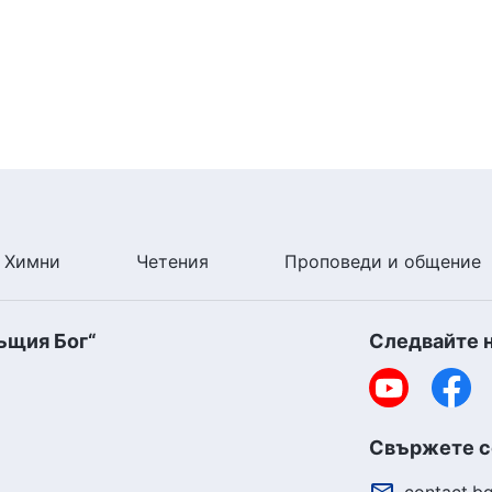
Химни
Четения
Проповеди и общение
ъщия Бог“
Следвайте 
Свържете се
contact.b