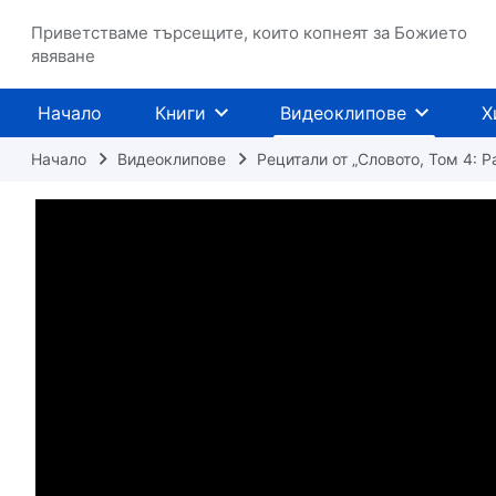
Приветстваме търсещите, които копнеят за Божието
явяване
Начало
Книги
Видеоклипове
Х
Начало
Видеоклипове
Рецитали от „Словото, Том 4: 