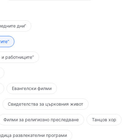
ледните дни“
ите“
 и работниците“
Евангелски филми
Свидетелства за църковния живот
Филми за религиозно преследване
Танцов хор
едица развлекателни програми