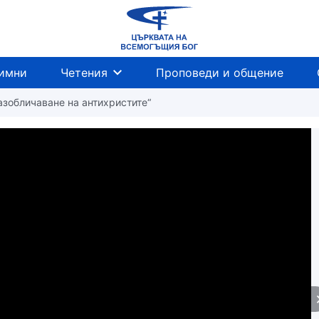
имни
Четения
Проповеди и общение
Разобличаване на антихристите“