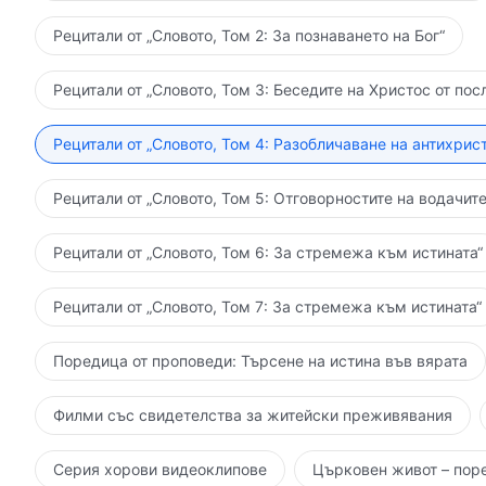
Рецитали от „Словото, Том 2: За познаването на Бог“
Рецитали от „Словото, Том 3: Беседите на Христос от пос
Рецитали от „Словото, Том 4: Разобличаване на антихрист
Рецитали от „Словото, Том 5: Отговорностите на водачите
Рецитали от „Словото, Том 6: За стремежа към истината“
Рецитали от „Словото, Том 7: За стремежа към истината“
Поредица от проповеди: Търсене на истина във вярата
Филми със свидетелства за житейски преживявания
Серия хорови видеоклипове
Църковен живот – пор