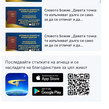
част)“ Втори сегмент
интереси и амбиции; никога не
се съобразяват с интересите
Словото Божие „Девета точка:
на Божия дом и дори предават
те изпълняват дълга си само
тези интереси, като ги
за да се отличат и да
разменят за лична слава (пета
задоволят собствените си
53:17
част)“ Трети сегмент
интереси и амбиции; никога не
се съобразяват с интересите
Словото Божие „Девета точка:
на Божия дом и дори предават
те изпълняват дълга си само
тези интереси, като ги
за да се отличат и да
разменят за лична слава (пета
задоволят собствените си
57:15
част)“ Четвърти сегмент
интереси и амбиции; никога не
се съобразяват с интересите
Последвайте стъпките на агнеца и се
Словото Божие „Девета точка:
на Божия дом и дори предават
те изпълняват дълга си само
насладете на благоденствие за цял живот
тези интереси, като ги
за да се отличат и да
разменят за лична слава
задоволят собствените си
1:03:02
(шеста част)“ Първи сегмент
интереси и амбиции; никога не
се съобразяват с интересите
Словото Божие „Девета точка:
на Божия дом и дори предават
те изпълняват дълга си само
тези интереси, като ги
за да се отличат и да
разменят за лична слава
задоволят собствените си
1:03:19
(шеста част)“ Втори сегмент
интереси и амбиции; никога не