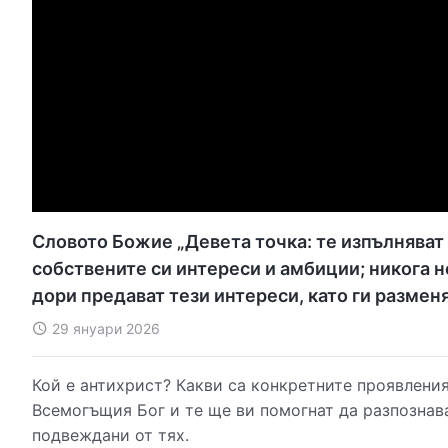
Словото Божие „Девета точка: те изпълняват д
собствените си интереси и амбиции; никога н
дори предават тези интереси, като ги разменя
29 януари 2026
Кой е антихрист? Какви са конкретните проявления
Всемогъщия Бог и те ще ви помогнат да разпознава
подвеждани от тях.