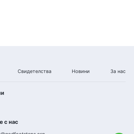
Свидетелства
Новини
За нас
ни
 с нас
g@godfootsteps.org