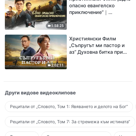
опасно евангелско
приключение“｜
Разпространяване на
евангелието на
1:58:25
завръщането на Господ
Християнски Филм
Исус
„Съпругът ми пастор и
аз“ Духовна битка при
посрещането на
Завръщането на Господ
2:02:11
Други видове видеоклипове
Рецитали от „Словото, Том 1: Явяването и делото на Бог“
Рецитали от „Словото, Том 7: За стремежа към истината“