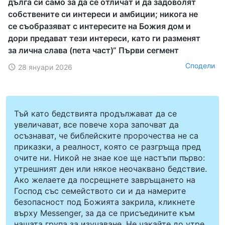
дълга си само за да се отличат и да задоволят
собствените си интереси и амбиции; никога не
се съобразяват с интересите на Божия дом и
дори предават тези интереси, като ги разменят
за лична слава (пета част)“ Първи сегмент
Сподели
28 януари 2026
Тъй като бедствията продължават да се
увеличават, все повече хора започват да
осъзнават, че библейските пророчества не са
приказки, а реалност, която се разгръща пред
очите ни. Никой не знае кое ще настъпи първо:
утрешният ден или някое неочаквано бедствие.
Ако желаете да посрещнете завръщането на
Господ със семейството си и да намерите
безопасност под Божията закрила, кликнете
върху Messenger, за да се присъедините към
нашата група за изучаване. Не чакайте до утре.