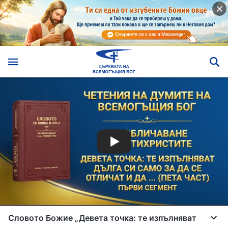
Словото Божие „Девета точка: те изпълняват