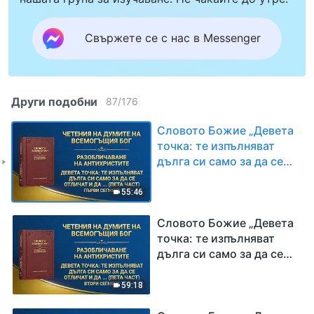
Свържете се с нас в Messenger
Други подобни
87
/
176
Словото Божие „Девета
точка: те изпълняват
дълга си само за да се
отличат и да задоволят
собствените си
55:46
интереси и амбиции;
никога не се
Словото Божие „Девета
съобразяват с
точка: те изпълняват
интересите на Божия
дълга си само за да се
дом и дори предават
отличат и да задоволят
тези интереси, като ги
собствените си
59:18
разменят за лична слава
интереси и амбиции;