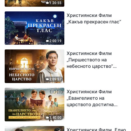
1:20:55
Християнски Филм
„Какъв прекрасен глас“
2:00:19
Християнски Филм
„Пиршеството на
небесното царство“
Свидетелство на
католически свещеник
2:09:57
Християнски Филм
„Евангелието на
царството достигна
нашето село“
1:40:00
Християнски Филм „Едно