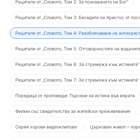
Рецитали от „Словото, Том 2: За познаването на Бог“
Рецитали от „Словото, Том 3: Беседите на Христос от пос
Рецитали от „Словото, Том 4: Разобличаване на антихрист
Рецитали от „Словото, Том 5: Отговорностите на водачите
Рецитали от „Словото, Том 6: За стремежа към истината“
Рецитали от „Словото, Том 7: За стремежа към истината“
Поредица от проповеди: Търсене на истина във вярата
Филми със свидетелства за житейски преживявания
Серия хорови видеоклипове
Църковен живот – пор