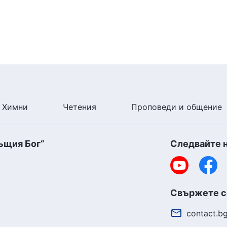
Химни
Четения
Проповеди и общение
ъщия Бог“
Следвайте 
Свържете се
contact.b