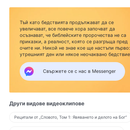
Тъй като бедствията продължават да се
увеличават, все повече хора започват да
осъзнават, че библейските пророчества не са
приказки, а реалност, която се разгръща пред
очите ни. Никой не знае кое ще настъпи първо:
утрешният ден или някое неочаквано бедствие
Ако желаете да посрещнете завръщането на
Господ със семейството си и да намерите
Свържете се с нас в Messenger
безопасност под Божията закрила, кликнете
върху Messenger, за да се присъедините към
нашата група за изучаване. Не чакайте до утре
Други видове видеоклипове
Рецитали от „Словото, Том 1: Явяването и делото на Бог“