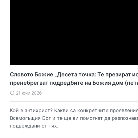
Словото Божие „Десета точка: Те презират и
пренебрегват подредбите на Божия дом (пета
21 юни 2026
Кой е антихрист? Какви са конкретните проявления
Всемогъщия Бог и те ще ви помогнат да разпознава
подвеждани от тях.