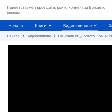
Приветстваме търсещите, които копнеят за Божието
явяване
Начало
Книги
Видеоклипове
Х
Начало
Видеоклипове
Рецитали от „Словото, Том 4: 