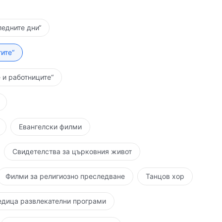
ледните дни“
ите“
 и работниците“
Евангелски филми
Свидетелства за църковния живот
Филми за религиозно преследване
Танцов хор
едица развлекателни програми