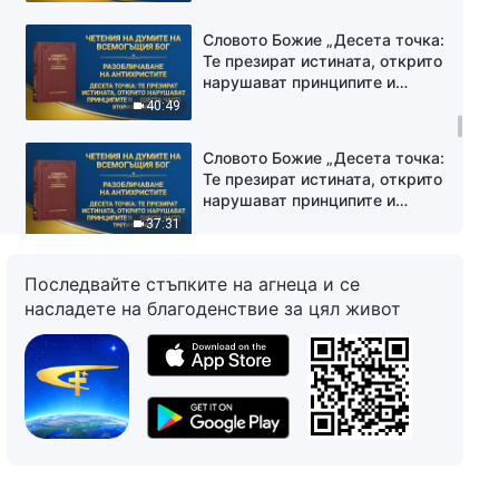
Божия дом (шеста част)“
Първи сегмент
Словото Божие „Десета точка:
Те презират истината, открито
нарушават принципите и
пренебрегват подредбите на
40:49
Божия дом (шеста част)“
Втори сегмент
Словото Божие „Десета точка:
Те презират истината, открито
нарушават принципите и
пренебрегват подредбите на
37:31
Божия дом (шеста част)“
Трети сегмент
Словото Божие „Десета точка:
Последвайте стъпките на агнеца и се
Те презират истината, открито
насладете на благоденствие за цял живот
нарушават принципите и
пренебрегват подредбите на
56:40
Божия дом (шеста част)“
Четвърти сегмент
Словото Божие „Десета точка:
Те презират истината, открито
нарушават принципите и
пренебрегват подредбите на
1:03:15
Божия дом (седма част)“