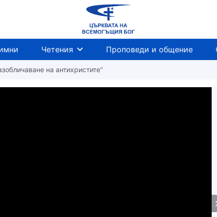
имни
Четения
Проповеди и общение
Разобличаване на антихристите“