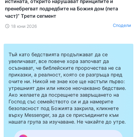
истината, открито нарушават принципите и
пренебрегват подредбите на Божия дом (пета
част)“ Трети сегмент
Сподели
18 юни 2026
Тъй като бедствията продължават да се
увеличават, все повече хора започват да
осъзнават, че библейските пророчества не са
приказки, а реалност, която се разгръща пред
очите ни. Никой не знае кое ще настъпи първо:
утрешният ден или някое неочаквано бедствие.
Ако желаете да посрещнете завръщането на
Господ със семейството си и да намерите
безопасност под Божията закрила, кликнете
върху Messenger, за да се присъедините към
нашата група за изучаване. Не чакайте до утре.