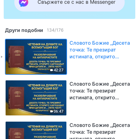
Свържете се с нас в Messenger
Други подобни
134
/
176
Словото Божие „Десета
точка: Те презират
истината, открито
нарушават принципите и
пренебрегват
42:27
подредбите на Божия
дом (пета част)“ Трети
Словото Божие „Десета
сегмент
точка: Те презират
истината, открито
нарушават принципите и
пренебрегват
36:47
подредбите на Божия
дом (пета част)“
Словото Божие „Десета
Четвърти сегмент
точка: Те презират
истината, открито