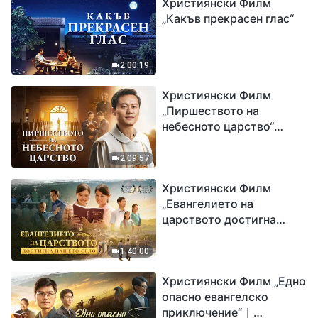
Християнски Филм
„Какъв прекрасен глас“
2:00:19
Християнски Филм
„Пиршеството на
небесното царство“
Свидетелство на
католически свещеник
2:09:57
Християнски Филм
„Евангелието на
царството достигна
нашето село“
1:40:00
Християнски Филм „Едно
опасно евангелско
приключение“｜