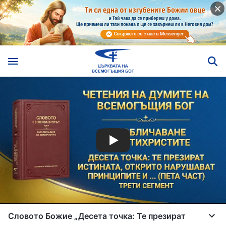
Словото Божие „Десета точка: Те презират