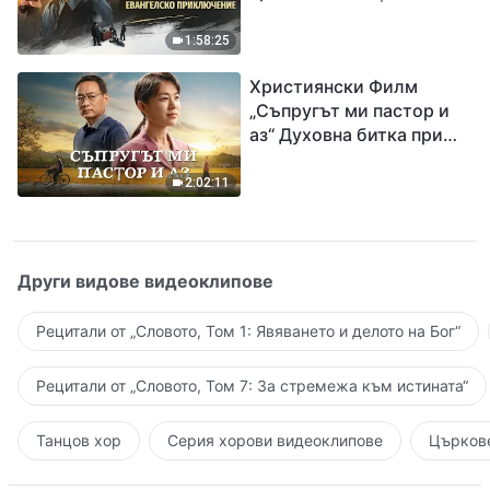
Разпространяване на
евангелието на
1:58:25
завръщането на Господ
Християнски Филм
Исус
„Съпругът ми пастор и
аз“ Духовна битка при
посрещането на
Завръщането на Господ
2:02:11
Други видове видеоклипове
Рецитали от „Словото, Том 1: Явяването и делото на Бог“
Рецитали от „Словото, Том 7: За стремежа към истината“
Танцов хор
Серия хорови видеоклипове
Църкове