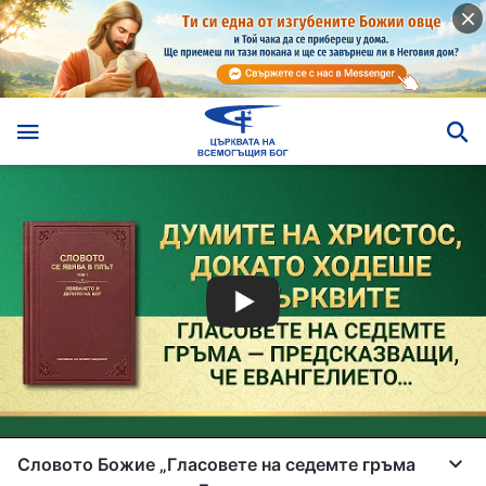
Словото Божие „Гласовете на седемте гръма