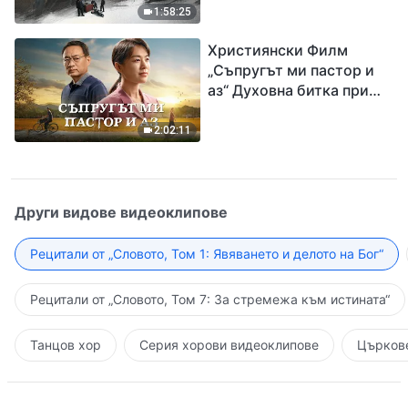
евангелието на
1:58:25
завръщането на Господ
Християнски Филм
Исус
„Съпругът ми пастор и
аз“ Духовна битка при
посрещането на
Завръщането на Господ
2:02:11
Други видове видеоклипове
Рецитали от „Словото, Том 1: Явяването и делото на Бог“
Рецитали от „Словото, Том 7: За стремежа към истината“
Танцов хор
Серия хорови видеоклипове
Църкове