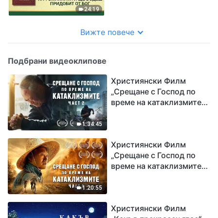
24:19
Вижте повече
Подбрани видеоклипове
Християнски Филм
„Срещане с Господ по
време на катаклизмите“
(част 2)
1:34:45
Християнски Филм
„Срещане с Господ по
време на катаклизмите“
(част 1)
1:20:55
Християнски Филм