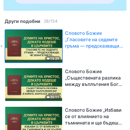
Други подобни
28
/
154
Словото Божие
„Гласовете на седемте
гръма — предсказващи,
че Евангелието на
царството ще се
16:29
разпространи из цялата
вселена“
Словото Божие
„Съществената разлика
между въплътения Бог и
хората, които Бог
използва“
35:11
Словото Божие „Избави
се от влиянието на
тъмнината и ще бъдеш
придобит от Бог“