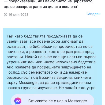
— предсказващи, че Евангелието на царството
ще се разпространи из цялата вселена“
Сподели
16 юни 2023
Тъй като бедствията продължават да се
увеличават, все повече хора започват да
осъзнават, че библейските пророчества не са
приказки, а реалност, която се разгръща пред
очите ни. Никой не знае кое ще настъпи първо:
утрешният ден или някое неочаквано бедствие.
Ако желаете да посрещнете завръщането на
Господ със семейството си и да намерите
безопасност под Божията закрила, кликнете
върху Messenger, за да се присъедините към
нашата група за изучаване. Не чакайте до утре.
Свържете се с нас в Messenger