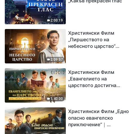
„Какъв прекрасен глас“
2:00:19
Християнски Филм
„Пиршеството на
небесното царство“
Свидетелство на
католически свещеник
2:09:57
Християнски Филм
„Евангелието на
царството достигна
нашето село“
1:40:00
Християнски Филм „Едно
опасно евангелско
приключение“｜
Разпространяване на