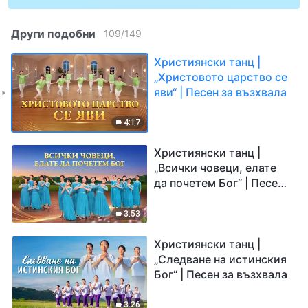
Други подобни
109
/
149
Християнски танц |
„Христовото царство се
яви“ | Песен за възхвала
4:17
Християнски танц |
„Всички човеци, елате
да почетем Бог“ | Песен
за възхвала
3:53
Християнски танц |
„Следване на истинския
Бог“ | Песен за възхвала
3:26