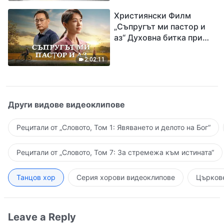
завръщането на Господ
Християнски Филм
Исус
„Съпругът ми пастор и
аз“ Духовна битка при
посрещането на
Завръщането на Господ
2:02:11
Други видове видеоклипове
Рецитали от „Словото, Том 1: Явяването и делото на Бог“
Рецитали от „Словото, Том 7: За стремежа към истината“
Танцов хор
Серия хорови видеоклипове
Църкове
Leave a Reply