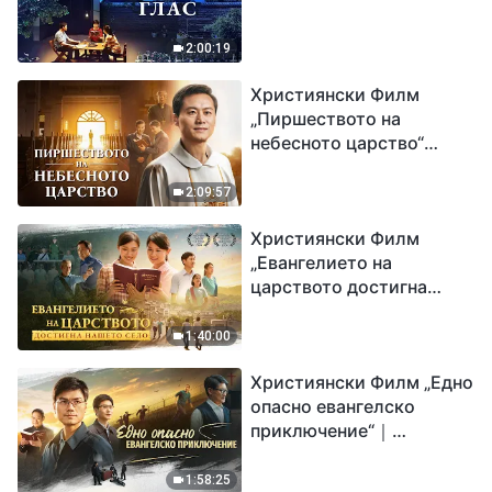
2:00:19
Християнски Филм
„Пиршеството на
небесното царство“
Свидетелство на
католически свещеник
2:09:57
Християнски Филм
„Евангелието на
царството достигна
нашето село“
1:40:00
Християнски Филм „Едно
опасно евангелско
приключение“｜
Разпространяване на
евангелието на
1:58:25