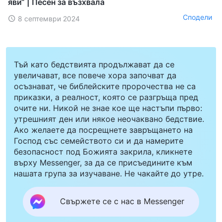
яви“ | Песен за възхвала
Сподели
8 септември 2024
Тъй като бедствията продължават да се
увеличават, все повече хора започват да
осъзнават, че библейските пророчества не са
приказки, а реалност, която се разгръща пред
очите ни. Никой не знае кое ще настъпи първо:
утрешният ден или някое неочаквано бедствие.
Ако желаете да посрещнете завръщането на
Господ със семейството си и да намерите
безопасност под Божията закрила, кликнете
върху Messenger, за да се присъедините към
нашата група за изучаване. Не чакайте до утре.
Свържете се с нас в Messenger