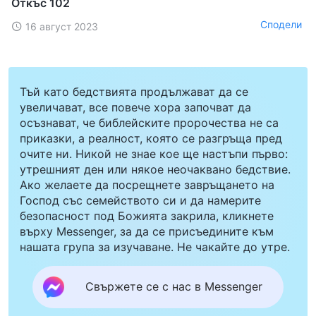
Откъс 102
Сподели
16 август 2023
Тъй като бедствията продължават да се
увеличават, все повече хора започват да
осъзнават, че библейските пророчества не са
приказки, а реалност, която се разгръща пред
очите ни. Никой не знае кое ще настъпи първо:
утрешният ден или някое неочаквано бедствие.
Ако желаете да посрещнете завръщането на
Господ със семейството си и да намерите
безопасност под Божията закрила, кликнете
върху Messenger, за да се присъедините към
нашата група за изучаване. Не чакайте до утре.
Свържете се с нас в Messenger