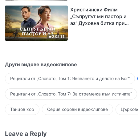
завръщането на Господ
Християнски Филм
Исус
„Съпругът ми пастор и
аз“ Духовна битка при
посрещането на
Завръщането на Господ
2:02:11
Други видове видеоклипове
Рецитали от „Словото, Том 1: Явяването и делото на Бог“
Рецитали от „Словото, Том 7: За стремежа към истината“
Танцов хор
Серия хорови видеоклипове
Църкове
Leave a Reply