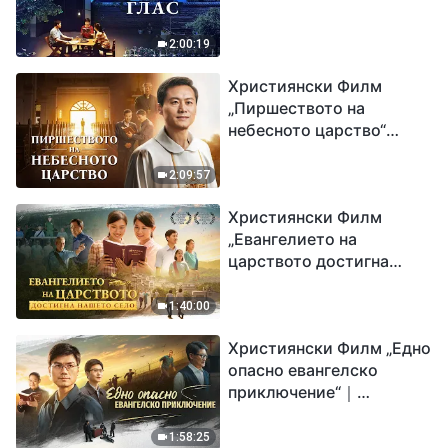
2:00:19
Християнски Филм
„Пиршеството на
небесното царство“
Свидетелство на
католически свещеник
2:09:57
Християнски Филм
„Евангелието на
царството достигна
нашето село“
1:40:00
Християнски Филм „Едно
опасно евангелско
приключение“｜
Разпространяване на
евангелието на
1:58:25