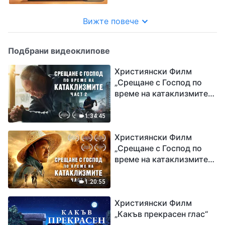
Вижте повече
Подбрани видеоклипове
Християнски Филм
„Срещане с Господ по
време на катаклизмите“
(част 2)
1:34:45
Християнски Филм
„Срещане с Господ по
време на катаклизмите“
(част 1)
1:20:55
Християнски Филм
„Какъв прекрасен глас“