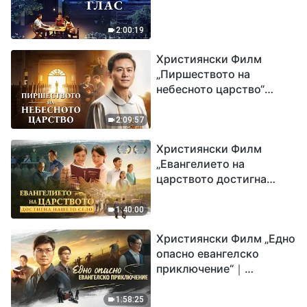
2:00:19
Християнски Филм
„Пиршеството на
небесното царство“
Свидетелство на
католически свещеник
2:09:57
Християнски Филм
„Евангелието на
царството достигна
нашето село“
1:40:00
Християнски Филм „Едно
опасно евангелско
приключение“｜
Разпространяване на
евангелието на
1:58:25