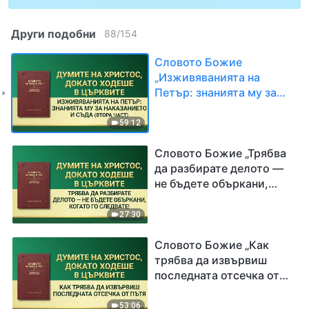
Други подобни
88
/
154
Словото Божие
„Изживяванията на
Петър: знанията му за
наказанието и съда“
Втора част
59:12
Словото Божие „Трябва
да разбирате делото —
не бъдете объркани,
когато го следвате!“
27:30
Словото Божие „Как
трябва да извървиш
последната отсечка от
пътя“
53:06