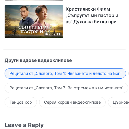
завръщането на Господ
Християнски Филм
Исус
„Съпругът ми пастор и
аз“ Духовна битка при
посрещането на
Завръщането на Господ
2:02:11
Други видове видеоклипове
Рецитали от „Словото, Том 1: Явяването и делото на Бог“
Рецитали от „Словото, Том 7: За стремежа към истината“
Танцов хор
Серия хорови видеоклипове
Църкове
Leave a Reply