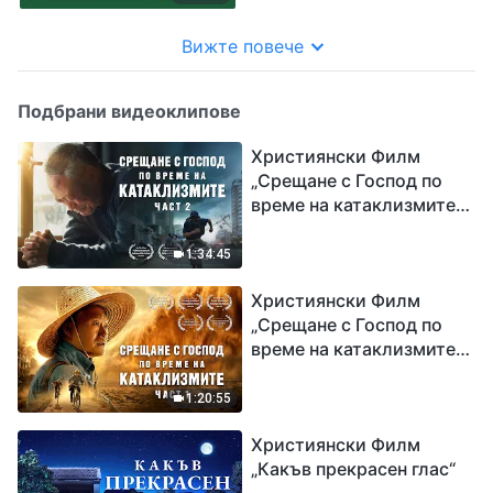
Вижте повече
Подбрани видеоклипове
Християнски Филм
„Срещане с Господ по
време на катаклизмите“
(част 2)
1:34:45
Християнски Филм
„Срещане с Господ по
време на катаклизмите“
(част 1)
1:20:55
Християнски Филм
„Какъв прекрасен глас“