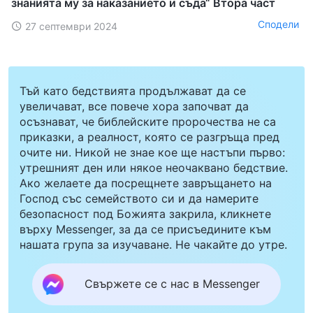
знанията му за наказанието и съда“ Втора част
Сподели
27 септември 2024
Тъй като бедствията продължават да се
увеличават, все повече хора започват да
осъзнават, че библейските пророчества не са
приказки, а реалност, която се разгръща пред
очите ни. Никой не знае кое ще настъпи първо:
утрешният ден или някое неочаквано бедствие.
Ако желаете да посрещнете завръщането на
Господ със семейството си и да намерите
безопасност под Божията закрила, кликнете
върху Messenger, за да се присъедините към
нашата група за изучаване. Не чакайте до утре.
Свържете се с нас в Messenger