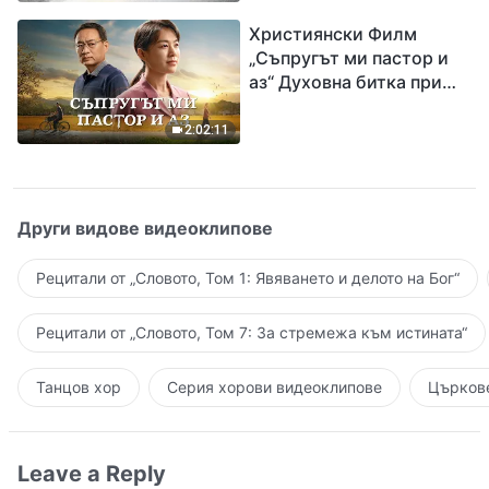
завръщането на Господ
Християнски Филм
Исус
„Съпругът ми пастор и
аз“ Духовна битка при
посрещането на
Завръщането на Господ
2:02:11
Други видове видеоклипове
Рецитали от „Словото, Том 1: Явяването и делото на Бог“
Рецитали от „Словото, Том 7: За стремежа към истината“
Танцов хор
Серия хорови видеоклипове
Църкове
Leave a Reply