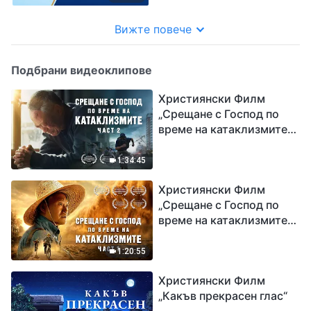
Вижте повече
Подбрани видеоклипове
Християнски Филм
„Срещане с Господ по
време на катаклизмите“
(част 2)
1:34:45
Християнски Филм
„Срещане с Господ по
време на катаклизмите“
(част 1)
1:20:55
Християнски Филм
„Какъв прекрасен глас“