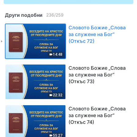
Други подобни
236
/
259
Словото Божие „Слова
за служене на Бог“
(Откъс 72)
14:48
Словото Божие „Слова
за служене на Бог“
(Откъс 73)
22:32
Словото Божие „Слова
за служене на Бог“
(Откъс 74)
55:27