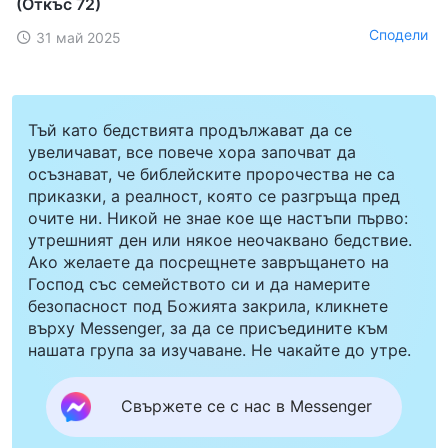
(Откъс 72)
Сподели
31 май 2025
Тъй като бедствията продължават да се
увеличават, все повече хора започват да
осъзнават, че библейските пророчества не са
приказки, а реалност, която се разгръща пред
очите ни. Никой не знае кое ще настъпи първо:
утрешният ден или някое неочаквано бедствие.
Ако желаете да посрещнете завръщането на
Господ със семейството си и да намерите
безопасност под Божията закрила, кликнете
върху Messenger, за да се присъедините към
нашата група за изучаване. Не чакайте до утре.
Свържете се с нас в Messenger