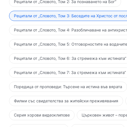
Рецитали от „Словото, Том 2: За познаването на Бог“
Рецитали от „Словото, Том 3: Беседите на Христос от пос
Рецитали от „Словото, Том 4: Разобличаване на антихрист
Рецитали от „Словото, Том 5: Отговорностите на водачите
Рецитали от „Словото, Том 6: За стремежа към истината“
Рецитали от „Словото, Том 7: За стремежа към истината“
Поредица от проповеди: Търсене на истина във вярата
Филми със свидетелства за житейски преживявания
Серия хорови видеоклипове
Църковен живот – пор