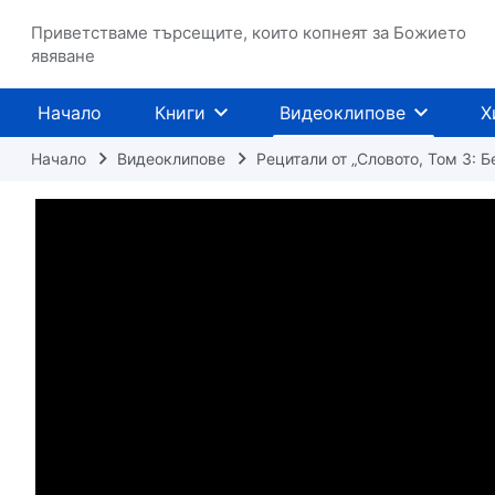
Приветстваме търсещите, които копнеят за Божието
явяване
Начало
Книги
Видеоклипове
Х
Начало
Видеоклипове
Рецитали от „Словото, Том 3: Б