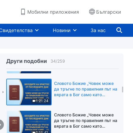
практикуване на истината“
Трета част
1:28:39
Мобилни приложения
Български
Словото Божие „Човек може
да тръгне по правилния път на
Свидетелства
Новини
За нас
вярата в Бог само като
преодолее представите си (1)“
1:16:11
Първа част
Словото Божие „Човек може
да тръгне по правилния път на
Други подобни
34
/
259
вярата в Бог само като
преодолее представите си (1)“
1:04:40
Втора част
Словото Божие „Човек може
да тръгне по правилния път на
вярата в Бог само като
преодолее представите си (1)“
1:21:24
Трета част
Словото Божие „Човек може
да тръгне по правилния път на
вярата в Бог само като
преодолее представите си (1)“
1:11:42