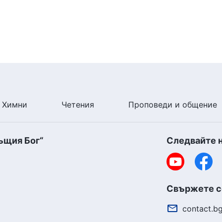
Химни
Четения
Проповеди и общение
ъщия Бог“
Следвайте 
Свържете се
contact.b