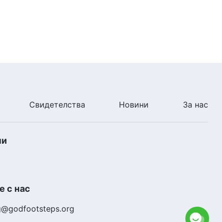
49:23
Словото Божие „За да
изпълним добре дълга си, най-
важно е да разберем
истината“ Първа част
1:26:38
Словото Божие „За да
изпълним добре дълга си, най-
важно е да разберем
Свидетелства
Новини
За нас
истината“ Втора част
1:19:42
Словото Божие „За да
ни
изпълним добре дълга си, най-
важно е да разберем
истината“ Трета част
1:02:16
Словото Божие „Да се ценят
 с нас
Божиите слова е основата на
вярата в Бог“ Първа част
g@godfootsteps.org
1:14:41