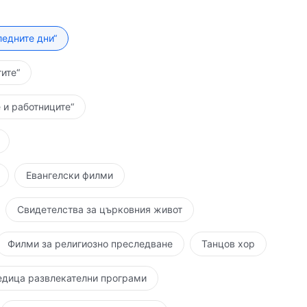
ледните дни“
ите“
 и работниците“
Евангелски филми
Свидетелства за църковния живот
Филми за религиозно преследване
Танцов хор
едица развлекателни програми