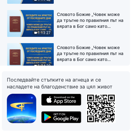
Четвърта част
Словото Божие „Човек може
да тръгне по правилния път на
вярата в Бог само като
преодолее представите си (2)“
1:13:27
Първа част
Словото Божие „Човек може
да тръгне по правилния път на
вярата в Бог само като
преодолее представите си (2)“
1:24:39
Трета част
Последвайте стъпките на агнеца и се
Словото Божие „Човек може
насладете на благоденствие за цял живот
да тръгне по правилния път на
вярата в Бог само като
преодолее представите си (3)“
1:25:25
Първа част
Словото Божие „Човек може
да тръгне по правилния път на
вярата в Бог само като
преодолее представите си (3)“
1:17:41
Втора част