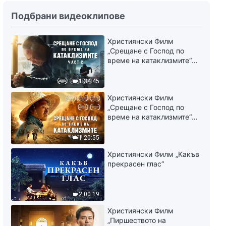
Словото Божие „Човек може
Подбрани видеоклипове
да тръгне по правилния път на
вярата в Бог само като
преодолее представите си (3)“
Християнски Филм
1:19:38
Трета част
„Срещане с Господ по
време на катаклизмите“
Словото Божие „Човек може
(част 2)
да тръгне по правилния път на
1:34:45
вярата в Бог само като
преодолее представите си (3)“
1:34:28
Християнски Филм
Четвърта част
„Срещане с Господ по
време на катаклизмите“
Словото Божие „Какво
(част 1)
представлява адекватното
изпълнение на дълга“ Първа
1:20:55
част
1:13:44
Християнски Филм „Какъв
прекрасен глас“
Словото Божие „Какво
представлява адекватното
изпълнение на дълга“ Втора
2:00:19
част
1:17:08
Християнски Филм
„Пиршеството на
Словото Божие „Какво