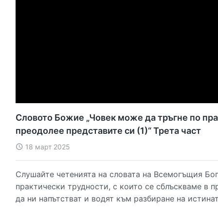
Словото Божие „Човек може да тръгне по прав
преодолее представите си (1)“ Трета част
18 март 2025
Слушайте четенията на словата на Всемогъщия Бог
практически трудности, с които се сблъскваме в п
да ни напътстват и водят към разбиране на истина