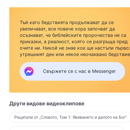
Тъй като бедствията продължават да се
увеличават, все повече хора започват да
осъзнават, че библейските пророчества не са
приказки, а реалност, която се разгръща пред
очите ни. Никой не знае кое ще настъпи първо:
утрешният ден или някое неочаквано бедствие
Ако желаете да посрещнете завръщането на
Господ със семейството си и да намерите
Свържете се с нас в Messenger
безопасност под Божията закрила, кликнете
върху Messenger, за да се присъедините към
нашата група за изучаване. Не чакайте до утре
Други видове видеоклипове
Рецитали от „Словото, Том 1: Явяването и делото на Бог“