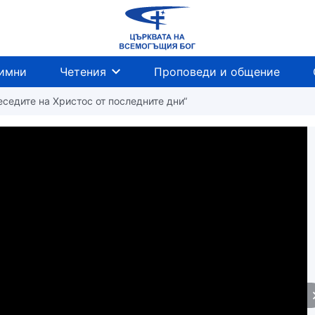
имни
Четения
Проповеди и общение
еседите на Христос от последните дни“