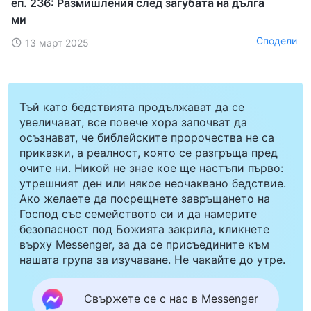
еп. 236: Размишления след загубата на дълга
ми
Сподели
13 март 2025
Тъй като бедствията продължават да се
увеличават, все повече хора започват да
осъзнават, че библейските пророчества не са
приказки, а реалност, която се разгръща пред
очите ни. Никой не знае кое ще настъпи първо:
утрешният ден или някое неочаквано бедствие.
Ако желаете да посрещнете завръщането на
Господ със семейството си и да намерите
безопасност под Божията закрила, кликнете
върху Messenger, за да се присъедините към
нашата група за изучаване. Не чакайте до утре.
Свържете се с нас в Messenger