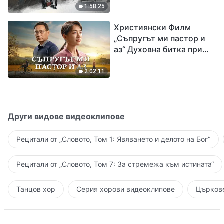
евангелието на
1:58:25
завръщането на Господ
Християнски Филм
Исус
„Съпругът ми пастор и
аз“ Духовна битка при
посрещането на
Завръщането на Господ
2:02:11
Други видове видеоклипове
Рецитали от „Словото, Том 1: Явяването и делото на Бог“
Рецитали от „Словото, Том 7: За стремежа към истината“
Танцов хор
Серия хорови видеоклипове
Църкове