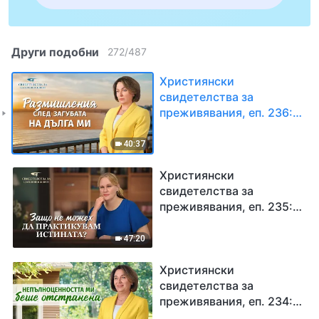
Други подобни
272
/
487
Християнски
свидетелства за
преживявания, еп. 236:
Размишления след
загубата на дълга ми
40:37
Християнски
свидетелства за
преживявания, еп. 235:
Защо не можех да
практикувам истината?
47:20
Християнски
свидетелства за
преживявания, еп. 234:
Непълноценността ми