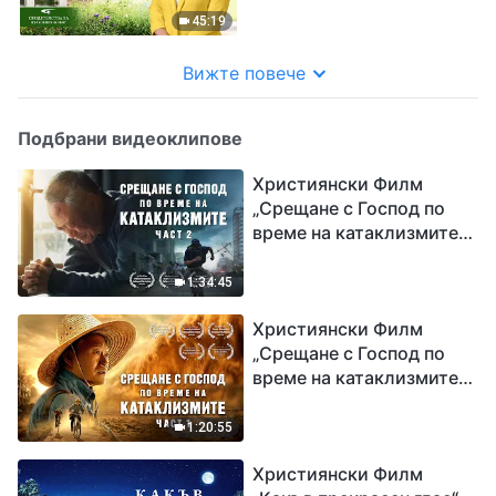
беше отстранена
45:19
Вижте повече
Подбрани видеоклипове
Християнски Филм
„Срещане с Господ по
време на катаклизмите“
(част 2)
1:34:45
Християнски Филм
„Срещане с Господ по
време на катаклизмите“
(част 1)
1:20:55
Християнски Филм