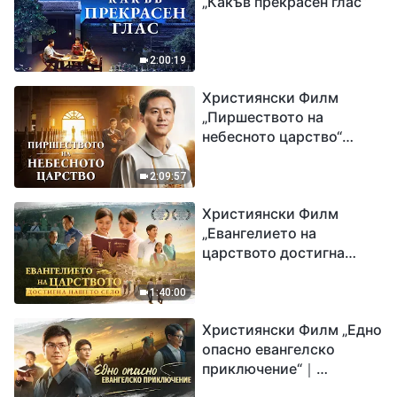
„Какъв прекрасен глас“
2:00:19
Християнски Филм
„Пиршеството на
небесното царство“
Свидетелство на
католически свещеник
2:09:57
Християнски Филм
„Евангелието на
царството достигна
нашето село“
1:40:00
Християнски Филм „Едно
опасно евангелско
приключение“｜
Разпространяване на