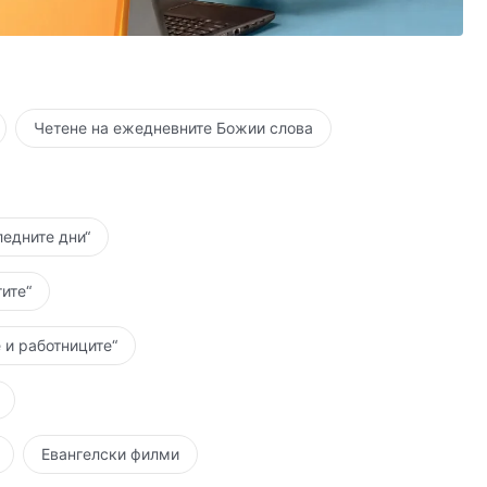
.
покварени
 правосъдие.
Четене на ежедневните Божии слова
смъртта;
ледните дни“
мята?
ите“
е труп
 и работниците“
мъртта?
и на възстановяване?
Евангелски филми