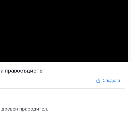
на правосъдието“
Сподели
я древен прародител.