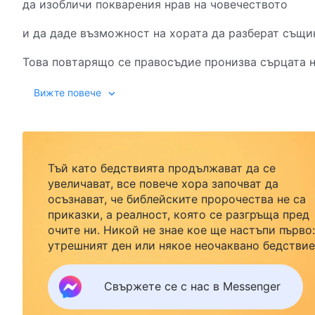
да изобличи покварения нрав на човечеството
и да даде възможност на хората да разберат същи
Това повтарящо се правосъдие пронизва сърцата н
Всяко правосъдие е пряко свързано с тяхната съд
Вижте повече
и има за цел да нарани сърцата им,
за да могат да се откажат от всички тези неща
Тъй като бедствията продължават да се
и по този начин да опознаят живота, да опознаят т
увеличават, все повече хора започват да
осъзнават, че библейските пророчества не са
да опознаят Божията мъдрост и всемогъщество,
приказки, а реалност, която се разгръща пред
очите ни. Никой не знае кое ще настъпи първо:
а също и да опознаят човечеството, което е поква
утрешният ден или някое неочаквано бедствие
Ако желаете да посрещнете завръщането на
Колкото повече човек получава този вид наказание
Господ със семейството си и да намерите
Свържете се с нас в Messenger
безопасност под Божията закрила, кликнете
толкова повече сърцето му може да бъде наранен
върху Messenger, за да се присъедините към