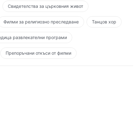
Свидетелства за църковния живот
Филми за религиозно преследване
Танцов хор
и?
едица развлекателни програми
 облагородяване и правосъдие,
Препоръчани откъси от филми
и и всъщност на практика не реагира.
е да има никакъв резултат
 бездната на мизерията.