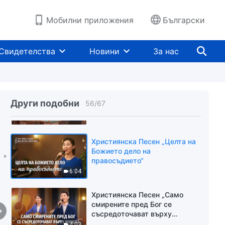
под Божието върховенство“
4:23
Мобилни приложения
Български
Християнска Песен „Бог тихо
работи в плътта, за да спаси
Свидетелства
Новини
За нас
човечеството“
5:50
Християнска Песен
„Значението на Божиите
Други подобни
56
/
67
слова“
4:02
Християнска Песен „Целта на
Божието дело на
правосъдието“
6:04
Християнска Песен „Само
смирените пред Бог се
съсредоточават върху
живота“
4:03