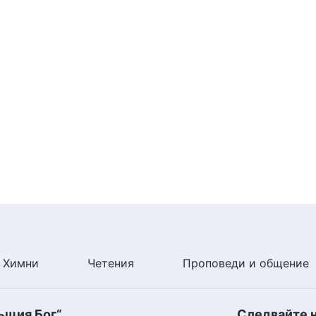
дес,
те на разложението,
ъзналите ви сърца.
Само усъвършенстваните могат да водят смислен
Химни
Четения
Проповеди и общение
ъщия Бог“
Следвайте 