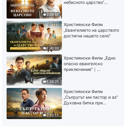
небесното царство“
„Само Бог притежава начина
Свидетелство на
на живот“
католически свещеник
2:09:57
6:28
Християнски Филм
„Евангелието на царството
Християнска Песен 2023
достигна нашето село“
„Познаваш ли източника на
вечния живот?“
1:40:00
4:57
Християнски Филм „Едно
опасно евангелско
приключение“｜
Разпространяване на
евангелието на
1:58:25
завръщането на Господ
Християнски Филм
Исус
„Съпругът ми пастор и аз“
Духовна битка при
посрещането на
Завръщането на Господ
2:02:11