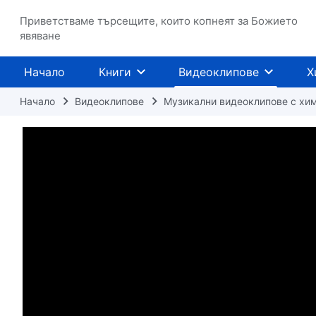
Приветстваме търсещите, които копнеят за Божието
явяване
Начало
Книги
Видеоклипове
Х
Начало
Видеоклипове
Музикални видеоклипове с хи