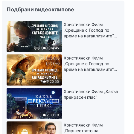
Християнска Песен
Подбрани видеоклипове
„Правосъдното дело е да се
пречисти човекът от
покварата“
Християнски Филм
6:19
„Срещане с Господ по
време на катаклизмите“
Християнска Песен „Божиите
(част 2)
хора от всички нации
1:34:45
изразяват чувствата си като
едно цяло“
5:16
Християнски Филм
„Срещане с Господ по
време на катаклизмите“
Християнска Песен „Христос
(част 1)
от последните дни донесе
Епохата на царството“
1:20:55
3:32
Християнски Филм „Какъв
прекрасен глас“
Християнска Песен 2023
„Никой не разбира горещия
копнеж на Бог да спаси
2:00:19
човека“
5:49
Християнски Филм
„Пиршеството на
Християнска Песен 2023