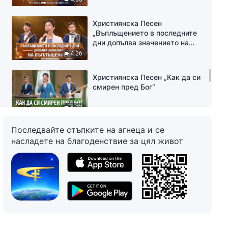
Християнска Песен
„Въплъщението в последните
дни допълва значението на
въплъщението“
4:26
Християнска Песен „Как да си
смирен пред Бог“
5:33
Последвайте стъпките на агнеца и се
Християнска Песен „Бог иска
насладете на благоденствие за цял живот
човечеството да се стреми
към истината и да оцелее“
8:47
Християнска Песен 2023
„Бъдете хора, които
удовлетворяват Бог и Го
успокояват“
4:45