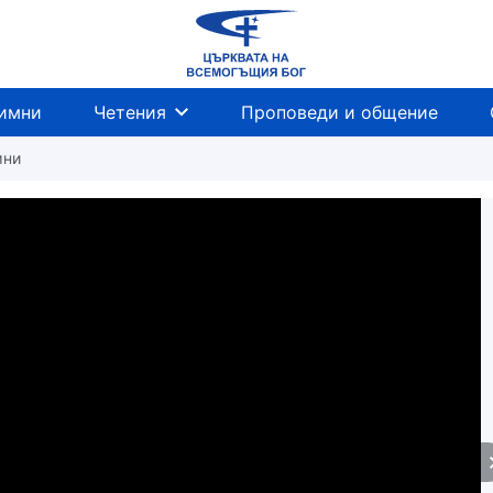
имни
Четения
Проповеди и общение
мни