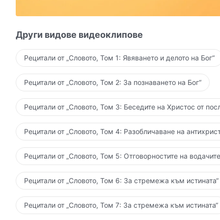
и толкова повече духът му може да бъде пробуден.
нашата група за изучаване. Не чакайте до утре
Пробуждането на духовете на тези изключително 
Други видове видеоклипове
и най-дълбоко заблудени хора е целта на този вид
Рецитали от „Словото, Том 1: Явяването и делото на Бог“
Човекът няма дух, т.е. духът му е умрял отдавна
Рецитали от „Словото, Том 2: За познаването на Бог“
и той не знае, че има Небе, не знае, че има Бог,
и със сигурност не знае, че се бори в бездната на 
Рецитали от „Словото, Том 3: Беседите на Христос от пос
как би могъл да знае, че живее в този зъл ад на зе
Рецитали от „Словото, Том 4: Разобличаване на антихрист
Откъде би могъл да знае, че този негов разлагащ с
Рецитали от „Словото, Том 5: Отговорностите на водачите
чрез покварата на Сатана е попаднал в Хадес на с
Рецитали от „Словото, Том 6: За стремежа към истината“
Как би могъл да знае, че всичко на земята
отдавна е разрушено от човечеството и не подлеж
Рецитали от „Словото, Том 7: За стремежа към истината“