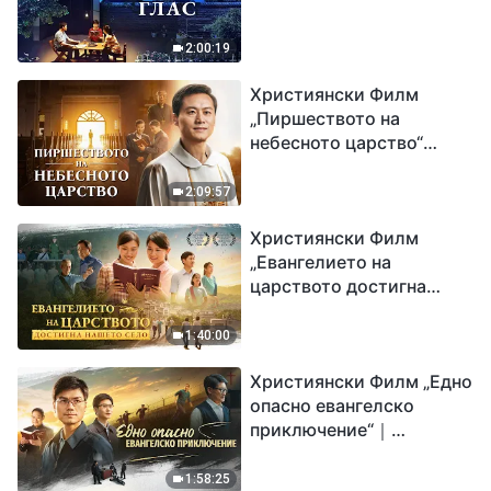
2:00:19
Християнски Филм
„Пиршеството на
небесното царство“
Свидетелство на
католически свещеник
2:09:57
Християнски Филм
„Евангелието на
царството достигна
нашето село“
1:40:00
Християнски Филм „Едно
опасно евангелско
приключение“｜
Разпространяване на
евангелието на
1:58:25