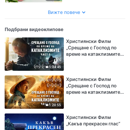
Вижте повече
Подбрани видеоклипове
Християнски Филм
„Срещане с Господ по
време на катаклизмите“
(част 2)
1:34:45
Християнски Филм
„Срещане с Господ по
време на катаклизмите“
(част 1)
1:20:55
Християнски Филм
„Какъв прекрасен глас“