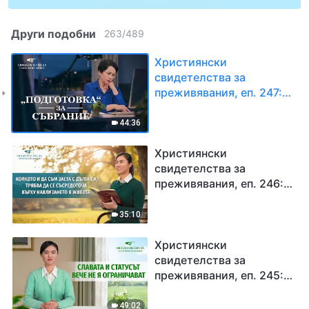
Други подобни
263
/
489
Християнски
свидетелства за
преживявания, еп. 247:
„Подготовка“ за
събрание
44:36
Християнски
свидетелства за
преживявания, еп. 246:
Колкото и да съм заета
с дълга си, трябва да се
35:10
съсредоточа върху
навлизането в живота
Християнски
свидетелства за
преживявания, еп. 245:
Славата и статусът вече
не я ограничават
49:02