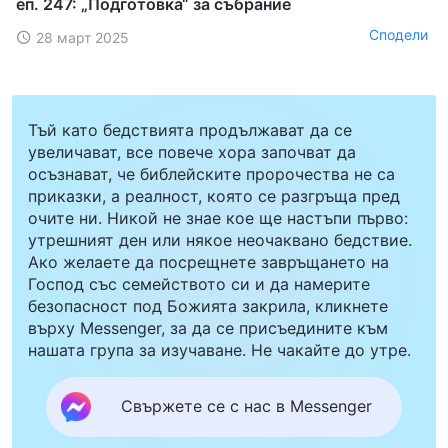
еп. 247: „Подготовка“ за събрание
Сподели
28 март 2025
Тъй като бедствията продължават да се
увеличават, все повече хора започват да
осъзнават, че библейските пророчества не са
приказки, а реалност, която се разгръща пред
очите ни. Никой не знае кое ще настъпи първо:
утрешният ден или някое неочаквано бедствие.
Ако желаете да посрещнете завръщането на
Господ със семейството си и да намерите
безопасност под Божията закрила, кликнете
върху Messenger, за да се присъедините към
нашата група за изучаване. Не чакайте до утре.
Свържете се с нас в Messenger