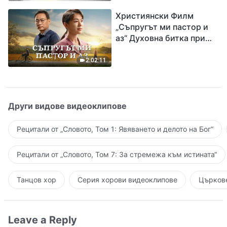
завръщането на Господ
Християнски Филм
Исус
„Съпругът ми пастор и
аз“ Духовна битка при
посрещането на
Завръщането на Господ
2:02:11
Други видове видеоклипове
Рецитали от „Словото, Том 1: Явяването и делото на Бог“
Рецитали от „Словото, Том 7: За стремежа към истината“
Танцов хор
Серия хорови видеоклипове
Църкове
Leave a Reply