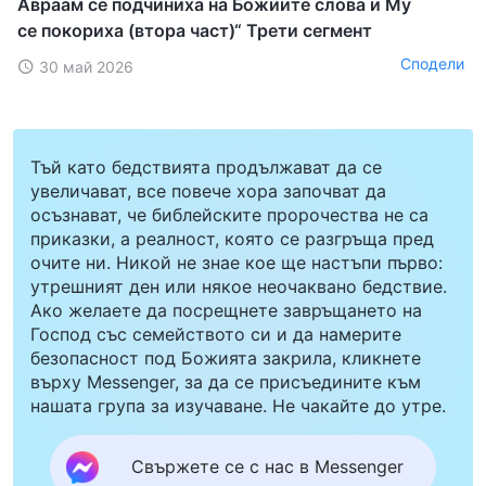
Авраам се подчиниха на Божиите слова и Му
се покориха (втора част)“ Трети сегмент
Сподели
30 май 2026
Тъй като бедствията продължават да се
увеличават, все повече хора започват да
осъзнават, че библейските пророчества не са
приказки, а реалност, която се разгръща пред
очите ни. Никой не знае кое ще настъпи първо:
утрешният ден или някое неочаквано бедствие.
Ако желаете да посрещнете завръщането на
Господ със семейството си и да намерите
безопасност под Божията закрила, кликнете
върху Messenger, за да се присъедините към
нашата група за изучаване. Не чакайте до утре.
Свържете се с нас в Messenger