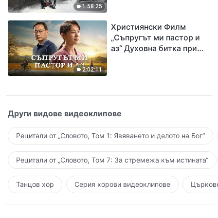
евангелието на
1:58:25
завръщането на Господ
Християнски Филм
Исус
„Съпругът ми пастор и
аз“ Духовна битка при
посрещането на
Завръщането на Господ
2:02:11
Други видове видеоклипове
Рецитали от „Словото, Том 1: Явяването и делото на Бог“
Рецитали от „Словото, Том 7: За стремежа към истината“
Танцов хор
Серия хорови видеоклипове
Църкове