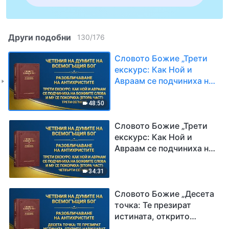
Други подобни
130
/
176
Словото Божие „Трети
екскурс: Как Ной и
Авраам се подчиниха на
Божиите слова и Му се
покориха (втора част)“
48:50
Трети сегмент
Словото Божие „Трети
екскурс: Как Ной и
Авраам се подчиниха на
Божиите слова и Му се
покориха (втора част)“
34:31
Четвърти сегмент
Словото Божие „Десета
точка: Те презират
истината, открито
нарушават принципите и