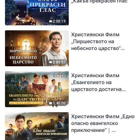
„Какъв прекрасен глас“
2:00:19
Християнски Филм
„Пиршеството на
небесното царство“
Свидетелство на
католически свещеник
2:09:57
Християнски Филм
„Евангелието на
царството достигна
нашето село“
1:40:00
Християнски Филм „Едно
опасно евангелско
приключение“｜
Разпространяване на