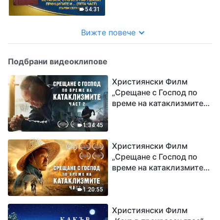
пренебрегват
54:31
подредбите на Божия
дом (пета част)“ Първи
Вижте повече
сегмент
Подбрани видеоклипове
Християнски Филм
„Срещане с Господ по
време на катаклизмите“
(част 2)
1:34:45
Християнски Филм
„Срещане с Господ по
време на катаклизмите“
(част 1)
1:20:55
Християнски Филм