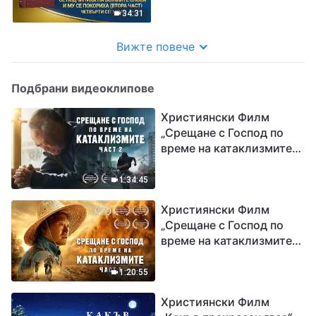
покориха (втора част)“
34:31
Четвърти сегмент
Вижте повече
Подбрани видеоклипове
Християнски Филм
„Срещане с Господ по
време на катаклизмите“
(част 2)
1:34:45
Християнски Филм
„Срещане с Господ по
време на катаклизмите“
(част 1)
1:20:55
Християнски Филм