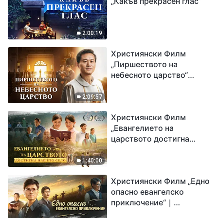
„Какъв прекрасен глас“
2:00:19
Християнски Филм
„Пиршеството на
небесното царство“
Свидетелство на
католически свещеник
2:09:57
Християнски Филм
„Евангелието на
царството достигна
нашето село“
1:40:00
Християнски Филм „Едно
опасно евангелско
приключение“｜
Разпространяване на