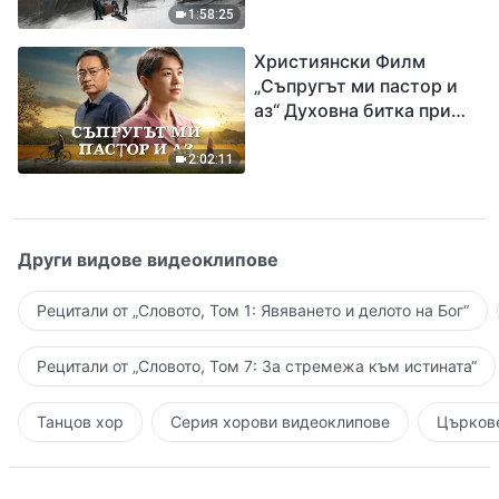
евангелието на
1:58:25
завръщането на Господ
Християнски Филм
Исус
„Съпругът ми пастор и
аз“ Духовна битка при
посрещането на
Завръщането на Господ
2:02:11
Други видове видеоклипове
Рецитали от „Словото, Том 1: Явяването и делото на Бог“
Рецитали от „Словото, Том 7: За стремежа към истината“
Танцов хор
Серия хорови видеоклипове
Църкове