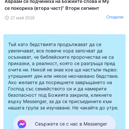
Авраам се подчиниха на Божиите слова и Му
се покориха (втора част)“ Втори сегмент
Сподели
27 май 2026
Тъй като бедствията продължават да се
увеличават, все повече хора започват да
осъзнават, че библейските пророчества не са
приказки, а реалност, която се разгръща пред
очите ни. Никой не знае кое ще настъпи първо:
утрешният ден или някое неочаквано бедствие.
Ако желаете да посрещнете завръщането на
Господ със семейството си и да намерите
безопасност под Божията закрила, кликнете
върху Messenger, за да се присъедините към
нашата група за изучаване. Не чакайте до утре.
Свържете се с нас в Messenger