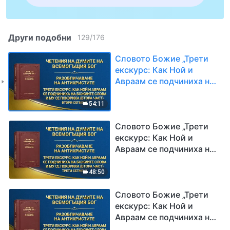
Други подобни
129
/
176
Словото Божие „Трети
екскурс: Как Ной и
Авраам се подчиниха на
Божиите слова и Му се
покориха (втора част)“
54:11
Втори сегмент
Словото Божие „Трети
екскурс: Как Ной и
Авраам се подчиниха на
Божиите слова и Му се
покориха (втора част)“
48:50
Трети сегмент
Словото Божие „Трети
екскурс: Как Ной и
Авраам се подчиниха на
Божиите слова и Му се