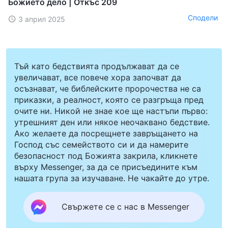
Божието дело | Откъс 209
Сподели
3 април 2025
Тъй като бедствията продължават да се
увеличават, все повече хора започват да
осъзнават, че библейските пророчества не са
приказки, а реалност, която се разгръща пред
очите ни. Никой не знае кое ще настъпи първо:
утрешният ден или някое неочаквано бедствие.
Ако желаете да посрещнете завръщането на
Господ със семейството си и да намерите
безопасност под Божията закрила, кликнете
върху Messenger, за да се присъедините към
нашата група за изучаване. Не чакайте до утре.
Свържете се с нас в Messenger