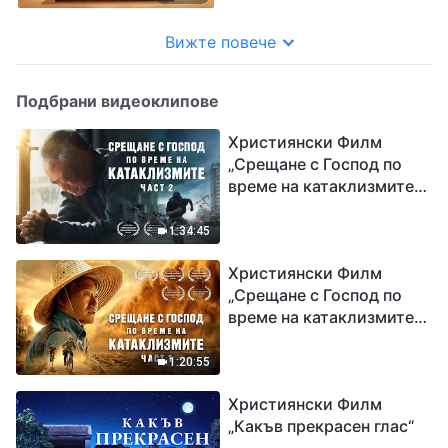
Вижте повече
Подбрани видеоклипове
Християнски Филм
„Срещане с Господ по
време на катаклизмите“
(част 2)
1:34:45
Християнски Филм
„Срещане с Господ по
време на катаклизмите“
(част 1)
1:20:55
Християнски Филм
„Какъв прекрасен глас“