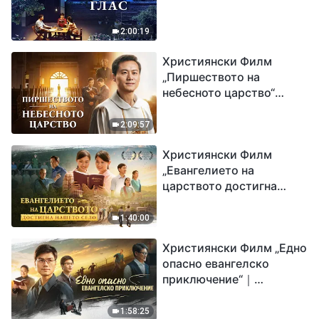
2:00:19
Християнски Филм
„Пиршеството на
небесното царство“
Свидетелство на
католически свещеник
2:09:57
Християнски Филм
„Евангелието на
царството достигна
нашето село“
1:40:00
Християнски Филм „Едно
опасно евангелско
приключение“｜
Разпространяване на
евангелието на
1:58:25