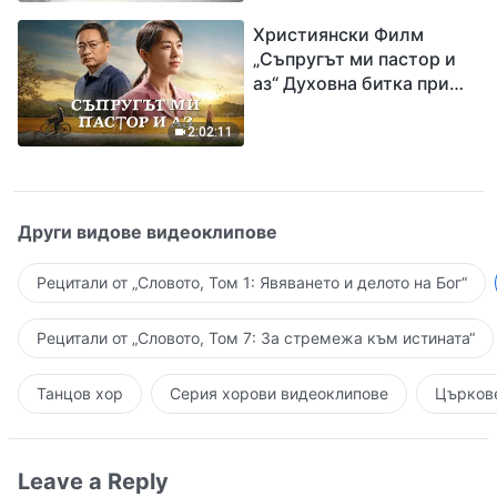
завръщането на Господ
Християнски Филм
Исус
„Съпругът ми пастор и
аз“ Духовна битка при
посрещането на
Завръщането на Господ
2:02:11
Други видове видеоклипове
Рецитали от „Словото, Том 1: Явяването и делото на Бог“
Рецитали от „Словото, Том 7: За стремежа към истината“
Танцов хор
Серия хорови видеоклипове
Църкове
Leave a Reply