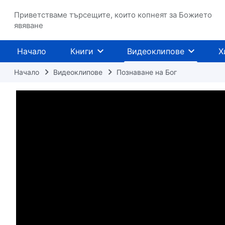
Приветстваме търсещите, които копнеят за Божието
явяване
Начало
Книги
Видеоклипове
Х
Начало
Видеоклипове
Познаване на Бог