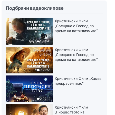
Ежедневни Божии слова:
Познаване на Бог | Откъс 174
Подбрани видеоклипове
8:20
Християнски Филм
„Срещане с Господ по
Ежедневни Божии слова:
време на катаклизмите“
Познаване на Бог | Откъс 175
(част 2)
1:34:45
7:47
Християнски Филм
„Срещане с Господ по
Ежедневни Божии слова:
време на катаклизмите“
Познаване на Бог | Откъс 176
(част 1)
1:20:55
12:49
Християнски Филм „Какъв
прекрасен глас“
Ежедневни Божии слова:
Познаване на Бог | Откъс 177
2:00:19
13:36
Християнски Филм
Ежедневни Божии слова:
„Пиршеството на