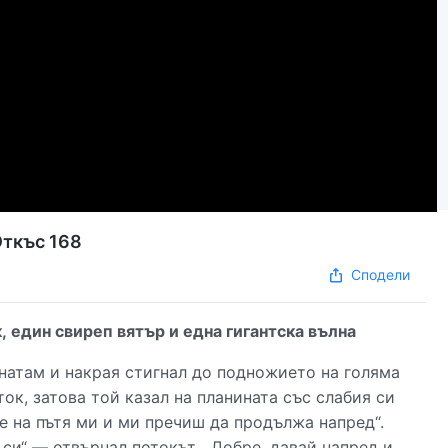
Откъс 168
Сподели
, един свиреп вятър и една гигантска вълна
натам и накрая стигнал до подножието на голяма
ок, затова той казал на планината със слабия си
се на пътя ми и ми пречиш да продължа напред“.
 си“ — отвърнал потокът. „Добре, давай напред и