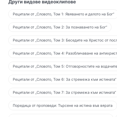
Други видове видеоклипове
се вляла в морето. Под грижите на планината малки
планината се подсилвали взаимно и зависели един 
Рецитали от „Словото, Том 1: Явяването и делото на Бог“
си и съществували заедно.
Рецитали от „Словото, Том 2: За познаването на Бог“
В продължение на хиляди години свирепият вятър в
„навестява“ често планината с огромни пясъчни вих
Рецитали от „Словото, Том 3: Беседите на Христос от пос
заплашвал планината, но така и не си пробил път п
и зависели един от друг; те укрепвали заедно, пр
Рецитали от „Словото, Том 4: Разобличаване на антихрист
В продължение на хиляди години гигантската вълн
Рецитали от „Словото, Том 5: Отговорностите на водачите
като непрекъснато разширявала територията си. Тя
отново, но планината не помръдвала и на сантимет
Рецитали от „Словото, Том 6: За стремежа към истината“
обитатели се размножавали и се развивали. Вълнат
една от друга; те укрепвали заедно, противодейст
Рецитали от „Словото, Том 7: За стремежа към истината“
Така приключва нашата история. Първо Ми кажете 
имало голяма планина, малък поток, свиреп вятър и
Поредица от проповеди: Търсене на истина във вярата
малкия поток и голямата планина? Защо избрах да 
на планината потокът никога не изгубил своя път. Т