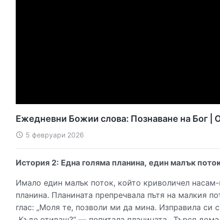
Ежедневни Божии слова: Познаване на Бог | 
5 февруари 2026
История 2: Една голяма планина, един малък поток
Имало един малък поток, който криволичел насам-
планина. Планината препречвала пътя на малкия пот
глас: „Моля те, позволи ми да мина. Изправила си 
„Къде отиваш?“ — попитала планината. „Търся дома