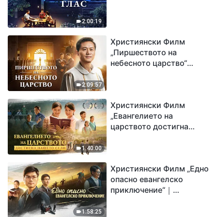
2:00:19
Християнски Филм
„Пиршеството на
небесното царство“
Свидетелство на
католически свещеник
2:09:57
Християнски Филм
„Евангелието на
царството достигна
нашето село“
1:40:00
Християнски Филм „Едно
опасно евангелско
приключение“｜
Разпространяване на
евангелието на
1:58:25