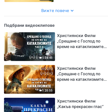
Вижте повече
Подбрани видеоклипове
Християнски Филм
„Срещане с Господ по
време на катаклизмите“
(част 2)
1:34:45
Християнски Филм
„Срещане с Господ по
време на катаклизмите“
(част 1)
1:20:55
Християнски Филм
„Какъв прекрасен глас“