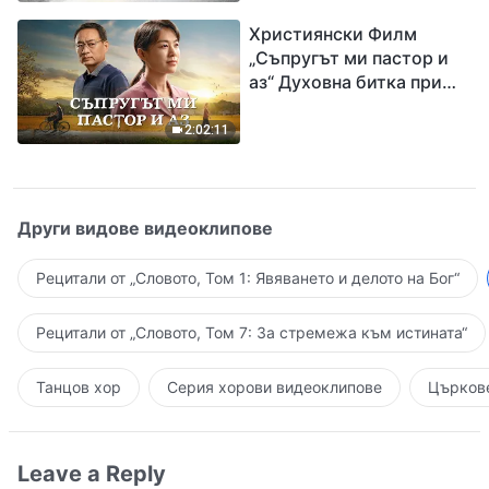
завръщането на Господ
Християнски Филм
Исус
„Съпругът ми пастор и
аз“ Духовна битка при
посрещането на
Завръщането на Господ
2:02:11
Други видове видеоклипове
Рецитали от „Словото, Том 1: Явяването и делото на Бог“
Рецитали от „Словото, Том 7: За стремежа към истината“
Танцов хор
Серия хорови видеоклипове
Църкове
Leave a Reply