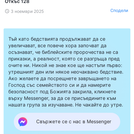
Откъс 128
Сподели
3 ноември 2025
Тъй като бедствията продължават да се
увеличават, все повече хора започват да
осъзнават, че библейските пророчества не са
приказки, а реалност, която се разгръща пред
очите ни. Никой не знае кое ще настъпи първо:
утрешният ден или някое неочаквано бедствие.
Ако желаете да посрещнете завръщането на
Господ със семейството си и да намерите
безопасност под Божията закрила, кликнете
върху Messenger, за да се присъедините към
нашата група за изучаване. Не чакайте до утре.
Свържете се с нас в Messenger