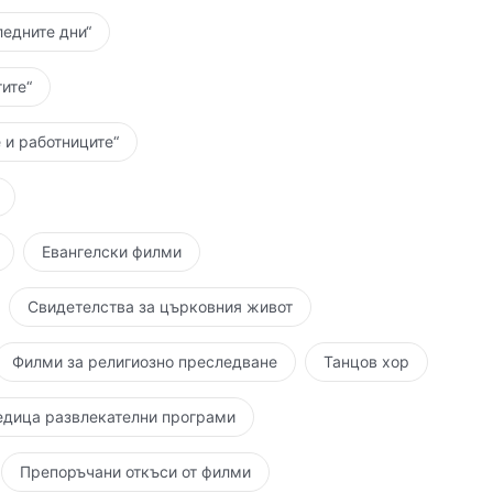
ледните дни“
ите“
 и работниците“
Евангелски филми
Свидетелства за църковния живот
Филми за религиозно преследване
Танцов хор
едица развлекателни програми
Препоръчани откъси от филми