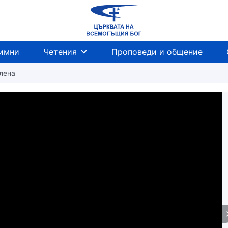
имни
Четения
Проповеди и общение
лена