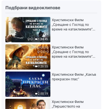
Подбрани видеоклипове
Християнски Филм
„Срещане с Господ по
време на катаклизмите“
(част 2)
1:34:45
Християнски Филм
„Срещане с Господ по
време на катаклизмите“
(част 1)
1:20:55
Християнски Филм „Какъв
прекрасен глас“
2:00:19
Християнски Филм
„Пиршеството на