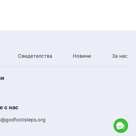
Свидетелства
Новини
За нас
ни
 с нас
g@godfootsteps.org