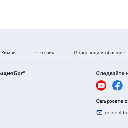
Химни
Четения
Проповеди и общение
ъщия Бог“
Следвайте 
Свържете се
contact.b