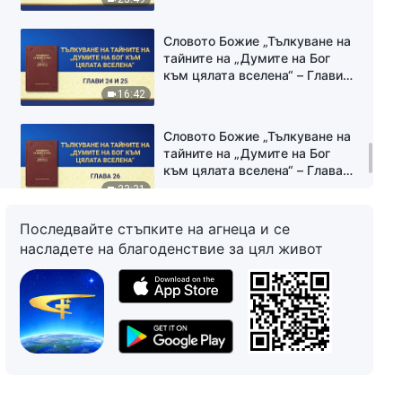
Словото Божие „Тълкуване на
тайните на „Думите на Бог
към цялата вселена“ – Глави
24 и 25“
16:42
Словото Божие „Тълкуване на
тайните на „Думите на Бог
към цялата вселена“ – Глава
26“
23:31
Последвайте стъпките на агнеца и се
Словото Божие „Тълкуване на
насладете на благоденствие за цял живот
тайните на „Думите на Бог
към цялата вселена“ – Глава
28“
14:19
Словото Божие „Тълкуване на
тайните на „Думите на Бог
към цялата вселена“ – Глави
44 и 45“
9:41