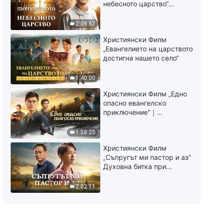
небесното царство“
Свидетелство на
католически свещеник
2:09:57
Християнски Филм
„Евангелието на царството
достигна нашето село“
1:40:00
Християнски Филм „Едно
опасно евангелско
приключение“｜
Разпространяване на
евангелието на
1:58:25
завръщането на Господ
Християнски Филм
Исус
„Съпругът ми пастор и аз“
Духовна битка при
посрещането на
Завръщането на Господ
2:02:11