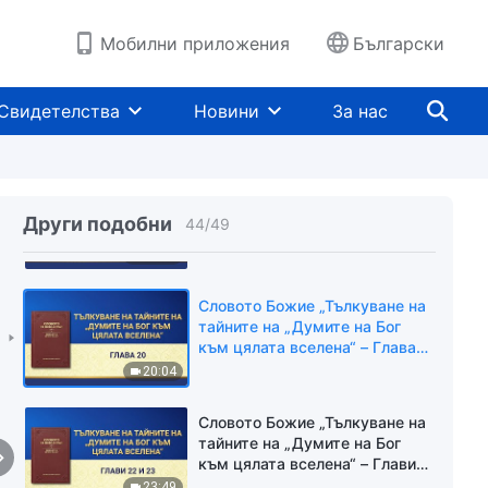
към цялата вселена“ – Глава
17“
29:31
Мобилни приложения
Български
Словото Божие „Тълкуване на
тайните на „Думите на Бог
Свидетелства
Новини
За нас
към цялата вселена“ – Глава
18“
26:37
Словото Божие „Тълкуване на
тайните на „Думите на Бог
Други подобни
44
/
49
към цялата вселена“ – Глава
19“
19:32
Словото Божие „Тълкуване на
тайните на „Думите на Бог
към цялата вселена“ – Глава
20“
20:04
Словото Божие „Тълкуване на
тайните на „Думите на Бог
към цялата вселена“ – Глави
22 и 23“
23:49