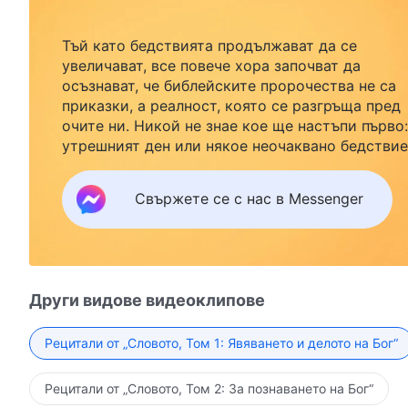
Тъй като бедствията продължават да се
увеличават, все повече хора започват да
осъзнават, че библейските пророчества не са
приказки, а реалност, която се разгръща пред
очите ни. Никой не знае кое ще настъпи първо:
утрешният ден или някое неочаквано бедствие
Ако желаете да посрещнете завръщането на
Господ със семейството си и да намерите
Свържете се с нас в Messenger
безопасност под Божията закрила, кликнете
върху Messenger, за да се присъедините към
нашата група за изучаване. Не чакайте до утре
Други видове видеоклипове
Рецитали от „Словото, Том 1: Явяването и делото на Бог“
Рецитали от „Словото, Том 2: За познаването на Бог“