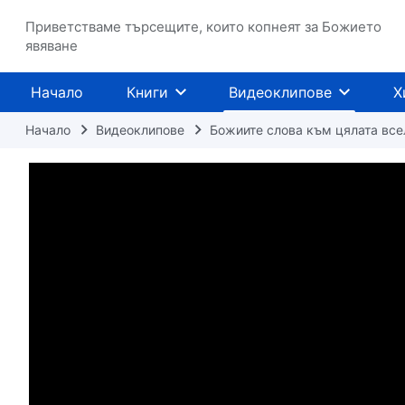
Приветстваме търсещите, които копнеят за Божието
явяване
Начало
Книги
Видеоклипове
Х
Начало
Видеоклипове
Божиите слова към цялата все