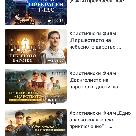
„Какъв прекрасен глас“
2:00:19
Християнски Филм
„Пиршеството на
небесното царство“
Свидетелство на
католически свещеник
2:09:57
Християнски Филм
„Евангелието на
царството достигна
нашето село“
1:40:00
Християнски Филм „Едно
опасно евангелско
приключение“｜
Разпространяване на