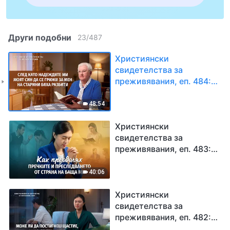
Други подобни
23
/
487
Християнски
свидетелства за
преживявания, еп. 484:
След като надеждите ми
моят син да се грижи за
48:54
мен на старини бяха
разбити
Християнски
свидетелства за
преживявания, еп. 483:
Как преодолях пречките
и преследването от
40:06
страна на баща ми
Християнски
свидетелства за
преживявания, еп. 482:
Може ли да постигнеш