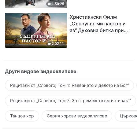
евангелието на
1:58:25
завръщането на Господ
Християнски Филм
Исус
„Съпругът ми пастор и
аз“ Духовна битка при
посрещането на
Завръщането на Господ
2:02:11
Други видове видеоклипове
Рецитали от „Словото, Том 1: Явяването и делото на Бог“
Рецитали от „Словото, Том 7: За стремежа към истината“
Танцов хор
Серия хорови видеоклипове
Църкове