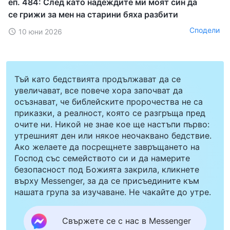
еп. 484: След като надеждите ми моят син да
се грижи за мен на старини бяха разбити
Сподели
10 юни 2026
Тъй като бедствията продължават да се
увеличават, все повече хора започват да
осъзнават, че библейските пророчества не са
приказки, а реалност, която се разгръща пред
очите ни. Никой не знае кое ще настъпи първо:
утрешният ден или някое неочаквано бедствие.
Ако желаете да посрещнете завръщането на
Господ със семейството си и да намерите
безопасност под Божията закрила, кликнете
върху Messenger, за да се присъедините към
нашата група за изучаване. Не чакайте до утре.
Свържете се с нас в Messenger