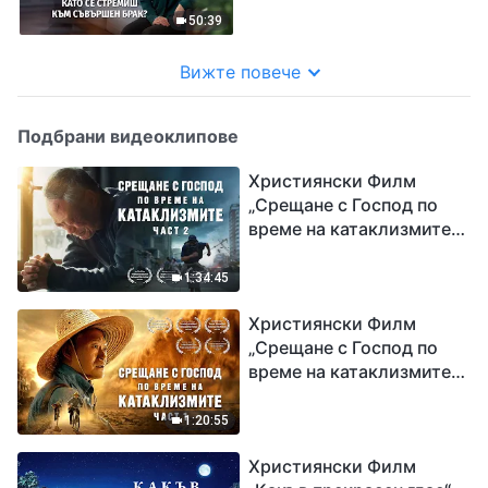
щастие, като се
50:39
стремиш към съвършен
брак?
Вижте повече
Подбрани видеоклипове
Християнски Филм
„Срещане с Господ по
време на катаклизмите“
(част 2)
1:34:45
Християнски Филм
„Срещане с Господ по
време на катаклизмите“
(част 1)
1:20:55
Християнски Филм