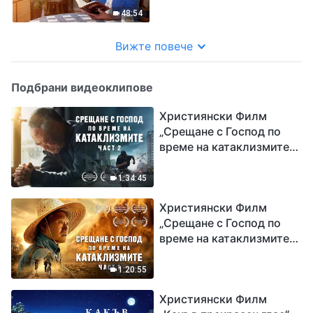
моят син да се грижи за
48:54
мен на старини бяха
разбити
Вижте повече
Подбрани видеоклипове
Християнски Филм
„Срещане с Господ по
време на катаклизмите“
(част 2)
1:34:45
Християнски Филм
„Срещане с Господ по
време на катаклизмите“
(част 1)
1:20:55
Християнски Филм