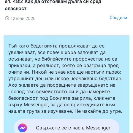
еп. 485: Как да отстоявам дълга си сред
опасност
Сподели
12 юни 2026
Тъй като бедствията продължават да се
увеличават, все повече хора започват да
осъзнават, че библейските пророчества не са
приказки, а реалност, която се разгръща пред
очите ни. Никой не знае кое ще настъпи първо:
утрешният ден или някое неочаквано бедствие.
Ако желаете да посрещнете завръщането на
Господ със семейството си и да намерите
безопасност под Божията закрила, кликнете
върху Messenger, за да се присъедините към
нашата група за изучаване. Не чакайте до утре.
Свържете се с нас в Messenger