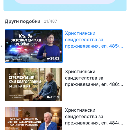
Други подобни
21
/
487
Християнски
свидетелства за
преживявания, еп. 485:
Как да отстоявам дълга
си сред опасност
39:03
Християнски
свидетелства за
преживявания, еп. 486:
След като стремежът
ми към благословии
41:19
беше разбит
Християнски
свидетелства за
преживявания, еп. 484:
След като надеждите ми