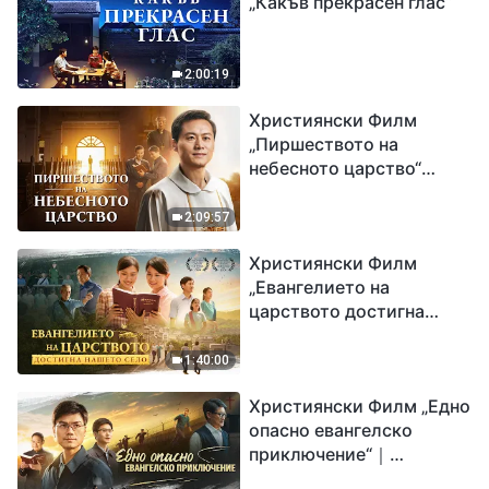
„Какъв прекрасен глас“
2:00:19
Християнски Филм
„Пиршеството на
небесното царство“
Свидетелство на
католически свещеник
2:09:57
Християнски Филм
„Евангелието на
царството достигна
нашето село“
1:40:00
Християнски Филм „Едно
опасно евангелско
приключение“｜
Разпространяване на