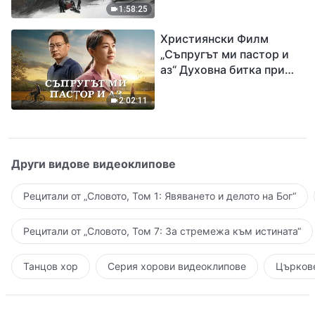
евангелието на
1:58:25
завръщането на Господ
Християнски Филм
Исус
„Съпругът ми пастор и
аз“ Духовна битка при
посрещането на
Завръщането на Господ
2:02:11
Други видове видеоклипове
Рецитали от „Словото, Том 1: Явяването и делото на Бог“
Рецитали от „Словото, Том 7: За стремежа към истината“
Танцов хор
Серия хорови видеоклипове
Църкове