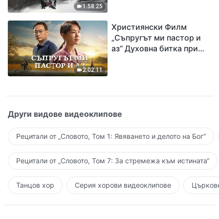
евангелието на
1:58:25
завръщането на Господ
Християнски Филм
Исус
„Съпругът ми пастор и
аз“ Духовна битка при
посрещането на
Завръщането на Господ
2:02:11
Други видове видеоклипове
Рецитали от „Словото, Том 1: Явяването и делото на Бог“
Рецитали от „Словото, Том 7: За стремежа към истината“
Танцов хор
Серия хорови видеоклипове
Църкове