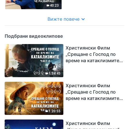
преструването, че
40:23
разбираш
Вижте повече
Подбрани видеоклипове
Християнски Филм
„Срещане с Господ по
време на катаклизмите“
(част 2)
1:34:45
Християнски Филм
„Срещане с Господ по
време на катаклизмите“
(част 1)
1:20:55
Християнски Филм