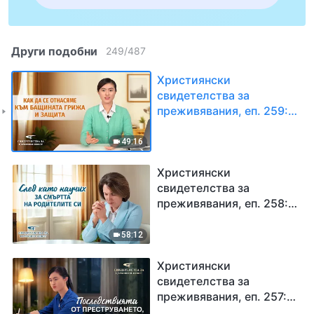
Други подобни
249
/
487
Християнски
свидетелства за
преживявания, еп. 259:
Как да се отнасяме към
бащината грижа и
49:16
защита
Християнски
свидетелства за
преживявания, еп. 258:
След като научих за
смъртта на родителите
58:12
си
Християнски
свидетелства за
преживявания, еп. 257:
Последствията от