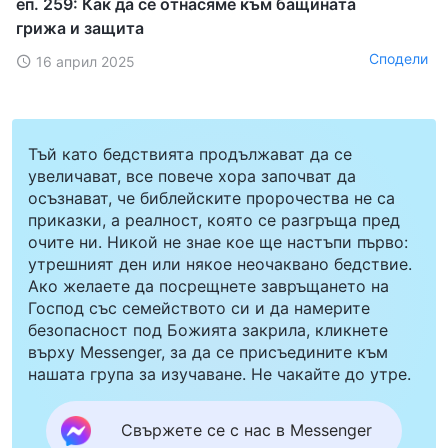
еп. 259: Как да се отнасяме към бащината
грижа и защита
Сподели
16 април 2025
Тъй като бедствията продължават да се
увеличават, все повече хора започват да
осъзнават, че библейските пророчества не са
приказки, а реалност, която се разгръща пред
очите ни. Никой не знае кое ще настъпи първо:
утрешният ден или някое неочаквано бедствие.
Ако желаете да посрещнете завръщането на
Господ със семейството си и да намерите
безопасност под Божията закрила, кликнете
върху Messenger, за да се присъедините към
нашата група за изучаване. Не чакайте до утре.
Свържете се с нас в Messenger