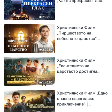
„Какъв прекрасен глас“
2:00:19
Християнски Филм
„Пиршеството на
небесното царство“
Свидетелство на
католически свещеник
2:09:57
Християнски Филм
„Евангелието на
царството достигна
нашето село“
1:40:00
Християнски Филм „Едно
опасно евангелско
приключение“｜
Разпространяване на