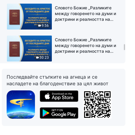
Словото Божие „Разликите
между говоренето на думи и
доктрини и реалността на
истината“ (Откъс 65)
9:56
Словото Божие „Разликите
между говоренето на думи и
доктрини и реалността на
истината“ (Откъс 66)
30:23
Словото Божие „Разликите
Последвайте стъпките на агнеца и се
между говоренето на думи и
насладете на благоденствие за цял живот
доктрини и реалността на
истината“ (Откъс 67)
25:30
Словото Божие „Разликите
между говоренето на думи и
доктрини и реалността на
истината“ (Откъс 68)
17:31