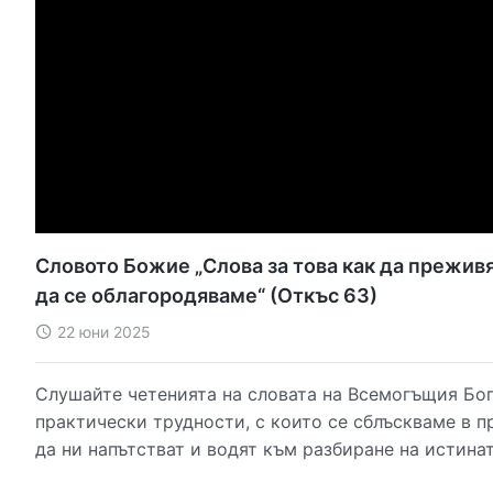
Словото Божие „Слова за това как да преживя
да се облагородяваме“ (Откъс 63)
22 юни 2025
Слушайте четенията на словата на Всемогъщия Бог
практически трудности, с които се сблъскваме в п
да ни напътстват и водят към разбиране на истина