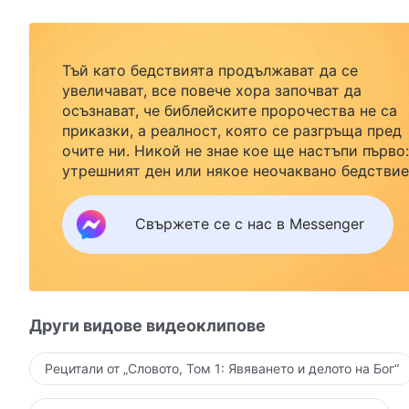
Тъй като бедствията продължават да се
увеличават, все повече хора започват да
осъзнават, че библейските пророчества не са
приказки, а реалност, която се разгръща пред
очите ни. Никой не знае кое ще настъпи първо:
утрешният ден или някое неочаквано бедствие
Ако желаете да посрещнете завръщането на
Господ със семейството си и да намерите
Свържете се с нас в Messenger
безопасност под Божията закрила, кликнете
върху Messenger, за да се присъедините към
нашата група за изучаване. Не чакайте до утре
Други видове видеоклипове
Рецитали от „Словото, Том 1: Явяването и делото на Бог“