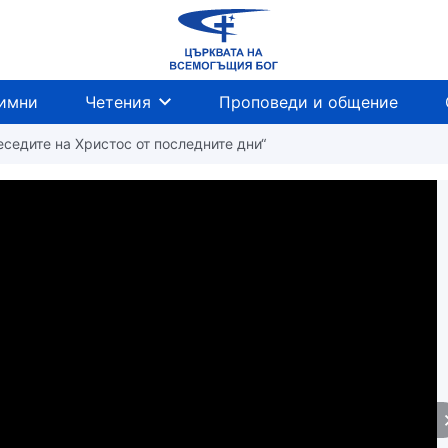
имни
Четения
Проповеди и общение
еседите на Христос от последните дни“