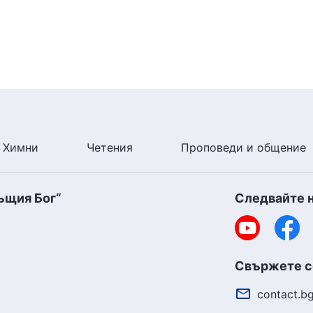
Химни
Четения
Проповеди и общение
ъщия Бог“
Следвайте 
Свържете се
contact.b