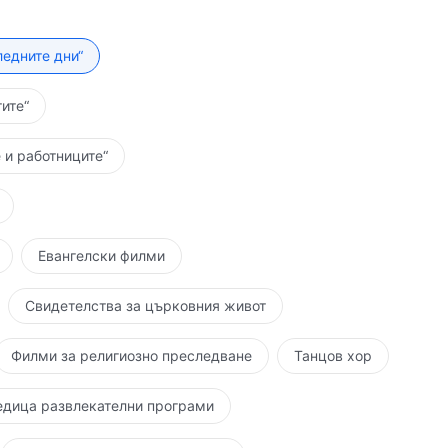
ледните дни“
ите“
 и работниците“
Евангелски филми
Свидетелства за църковния живот
Филми за религиозно преследване
Танцов хор
едица развлекателни програми