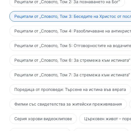
Рецитали от „Словото, Том 2: За познаването на Бог“
Рецитали от „Словото, Том 3: Беседите на Христос от пос
Рецитали от „Словото, Том 4: Разобличаване на антихрист
Рецитали от „Словото, Том 5: Отговорностите на водачите
Рецитали от „Словото, Том 6: За стремежа към истината“
Рецитали от „Словото, Том 7: За стремежа към истината“
Поредица от проповеди: Търсене на истина във вярата
Филми със свидетелства за житейски преживявания
Серия хорови видеоклипове
Църковен живот – пор