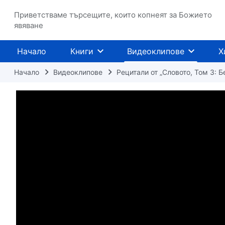
Приветстваме търсещите, които копнеят за Божието
явяване
Начало
Книги
Видеоклипове
Х
Начало
Видеоклипове
Рецитали от „Словото, Том 3: Б