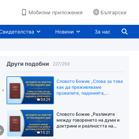
28:12
облагородяваме“ (Откъс 60)
Мобилни приложения
Български
Словото Божие „Слова за това
как да преживяваме
провалите, паденията,
Свидетелства
Новини
За нас
изпитанията и как да се
11:32
облагородяваме“ (Откъс 61)
Словото Божие „Слова за това
как да преживяваме
провалите, паденията,
Други подобни
227
/
259
изпитанията и как да се
18:36
облагородяваме“ (Откъс 62)
Словото Божие „Слова за това
как да преживяваме
провалите, паденията,
изпитанията и как да се
34:29
облагородяваме“ (Откъс 63)
Словото Божие „Разликите
между говоренето на думи и
доктрини и реалността на
истината“ (Откъс 64)
15:21