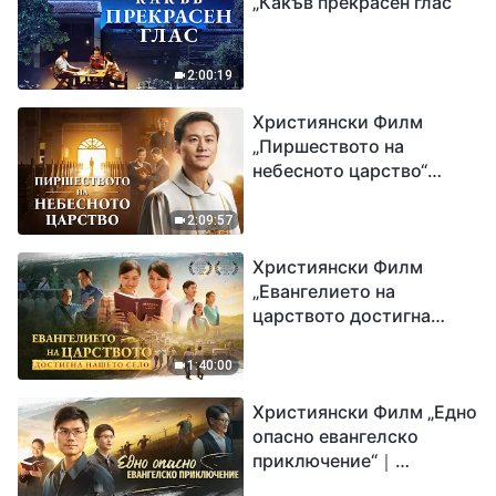
„Какъв прекрасен глас“
2:00:19
Християнски Филм
„Пиршеството на
небесното царство“
Свидетелство на
католически свещеник
2:09:57
Християнски Филм
„Евангелието на
царството достигна
нашето село“
1:40:00
Християнски Филм „Едно
опасно евангелско
приключение“｜
Разпространяване на