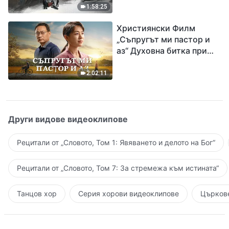
евангелието на
1:58:25
завръщането на Господ
Християнски Филм
Исус
„Съпругът ми пастор и
аз“ Духовна битка при
посрещането на
Завръщането на Господ
2:02:11
Други видове видеоклипове
Рецитали от „Словото, Том 1: Явяването и делото на Бог“
Рецитали от „Словото, Том 7: За стремежа към истината“
Танцов хор
Серия хорови видеоклипове
Църкове