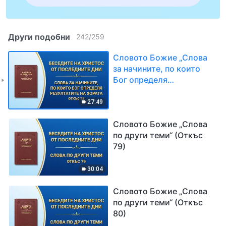
Други подобни
242
/
259
Словото Божие „Слова
за начините, по които
Бог определя
резултатите на хората“
(Откъс 78)
27:49
Словото Божие „Слова
по други теми“ (Откъс
79)
30:04
Словото Божие „Слова
по други теми“ (Откъс
80)