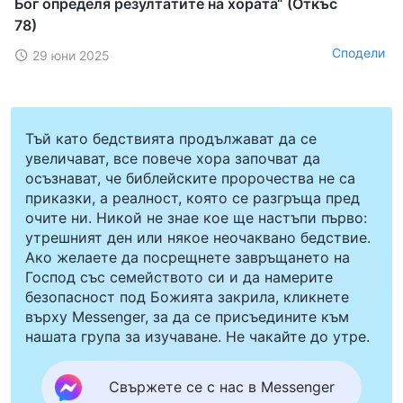
Бог определя резултатите на хората“ (Откъс
78)
Сподели
29 юни 2025
Тъй като бедствията продължават да се
увеличават, все повече хора започват да
осъзнават, че библейските пророчества не са
приказки, а реалност, която се разгръща пред
очите ни. Никой не знае кое ще настъпи първо:
утрешният ден или някое неочаквано бедствие.
Ако желаете да посрещнете завръщането на
Господ със семейството си и да намерите
безопасност под Божията закрила, кликнете
върху Messenger, за да се присъедините към
нашата група за изучаване. Не чакайте до утре.
Свържете се с нас в Messenger