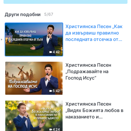
Други подобни
5
/
67
Християнска Песен „Как
да извървиш правилно
последната отсечка от
пътя“
4:42
Християнска Песен
„Подражавайте на
Господ Исус“
5:42
Християнска Песен
„Видях Божията любов в
наказанието и
правосъдието“
4:24