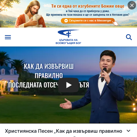
Християнска Песен „Как да извървиш правилно