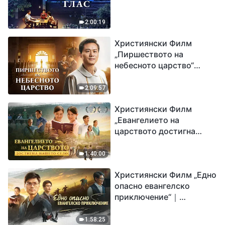
2:00:19
Християнски Филм
„Пиршеството на
небесното царство“
Свидетелство на
католически свещеник
2:09:57
Християнски Филм
„Евангелието на
царството достигна
нашето село“
1:40:00
Християнски Филм „Едно
опасно евангелско
приключение“｜
Разпространяване на
евангелието на
1:58:25