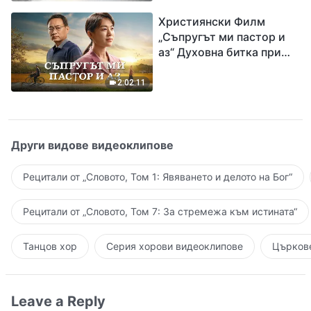
завръщането на Господ
Християнски Филм
Исус
„Съпругът ми пастор и
аз“ Духовна битка при
посрещането на
Завръщането на Господ
2:02:11
Други видове видеоклипове
Рецитали от „Словото, Том 1: Явяването и делото на Бог“
Рецитали от „Словото, Том 7: За стремежа към истината“
Танцов хор
Серия хорови видеоклипове
Църкове
Leave a Reply