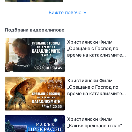
Вижте повече
Подбрани видеоклипове
Християнски Филм
„Срещане с Господ по
време на катаклизмите“
(част 2)
1:34:45
Християнски Филм
„Срещане с Господ по
време на катаклизмите“
(част 1)
1:20:55
Християнски Филм
„Какъв прекрасен глас“