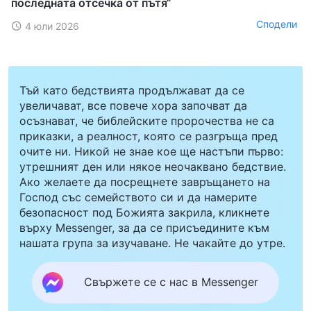
последната отсечка от пътя“
Сподели
4 юли 2026
Тъй като бедствията продължават да се
увеличават, все повече хора започват да
осъзнават, че библейските пророчества не са
приказки, а реалност, която се разгръща пред
очите ни. Никой не знае кое ще настъпи първо:
утрешният ден или някое неочаквано бедствие.
Ако желаете да посрещнете завръщането на
Господ със семейството си и да намерите
безопасност под Божията закрила, кликнете
върху Messenger, за да се присъедините към
нашата група за изучаване. Не чакайте до утре.
Свържете се с нас в Messenger