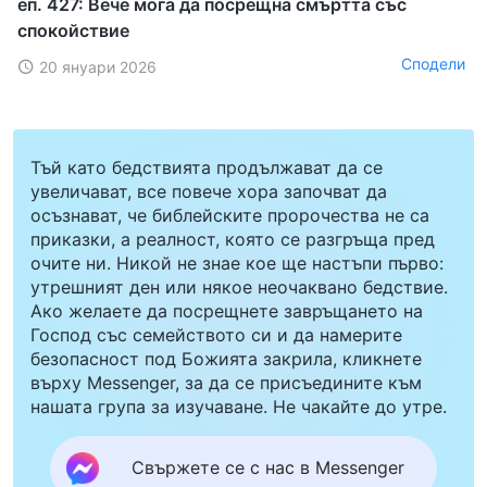
еп. 427: Вече мога да посрещна смъртта със
спокойствие
Сподели
20 януари 2026
Тъй като бедствията продължават да се
увеличават, все повече хора започват да
осъзнават, че библейските пророчества не са
приказки, а реалност, която се разгръща пред
очите ни. Никой не знае кое ще настъпи първо:
утрешният ден или някое неочаквано бедствие.
Ако желаете да посрещнете завръщането на
Господ със семейството си и да намерите
безопасност под Божията закрила, кликнете
върху Messenger, за да се присъедините към
нашата група за изучаване. Не чакайте до утре.
Свържете се с нас в Messenger