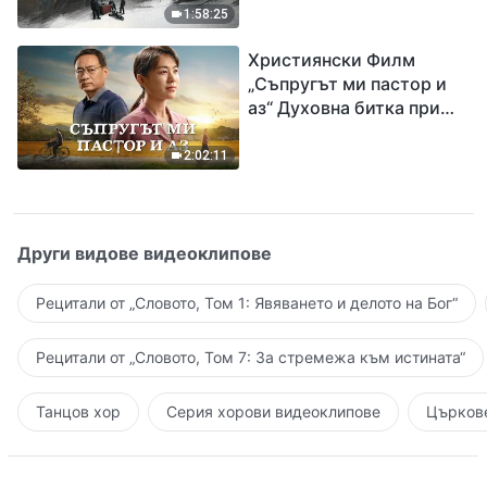
евангелието на
1:58:25
завръщането на Господ
Християнски Филм
Исус
„Съпругът ми пастор и
аз“ Духовна битка при
посрещането на
Завръщането на Господ
2:02:11
Други видове видеоклипове
Рецитали от „Словото, Том 1: Явяването и делото на Бог“
Рецитали от „Словото, Том 7: За стремежа към истината“
Танцов хор
Серия хорови видеоклипове
Църкове