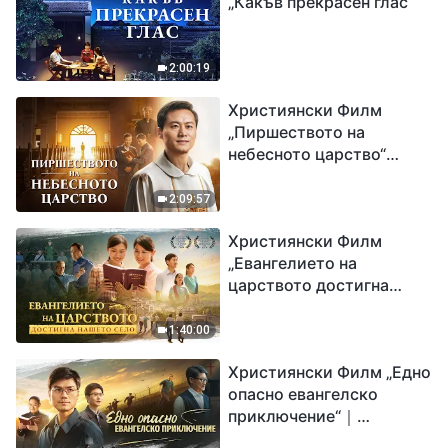
„Какъв прекрасен глас“
2:00:19
Християнски Филм
„Пиршеството на
небесното царство“
Свидетелство на
католически свещеник
2:09:57
Християнски Филм
„Евангелието на
царството достигна
нашето село“
1:40:00
Християнски Филм „Едно
опасно евангелско
приключение“｜
Разпространяване на