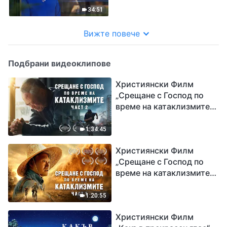
маската
34:51
Вижте повече
Подбрани видеоклипове
Християнски Филм
„Срещане с Господ по
време на катаклизмите“
(част 2)
1:34:45
Християнски Филм
„Срещане с Господ по
време на катаклизмите“
(част 1)
1:20:55
Християнски Филм