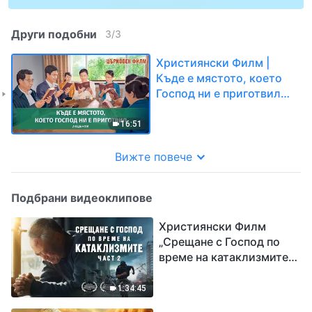
Други подобни
3
/
3
Християнски Филм |
Къде е мястото, което
Господ ни е приготвил
(Акценти)
16:51
Вижте повече
Подбрани видеоклипове
Християнски Филм
„Срещане с Господ по
време на катаклизмите“
(част 2)
1:34:45