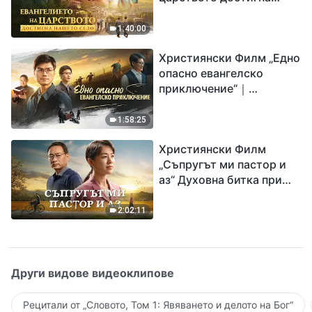
нашето село“
1:40:00
Християнски Филм „Едно
опасно евангелско
приключение“｜
Разпространяване на
евангелието на
1:58:25
завръщането на Господ
Християнски Филм
Исус
„Съпругът ми пастор и
аз“ Духовна битка при
посрещането на
Завръщането на Господ
2:02:11
Други видове видеоклипове
Рецитали от „Словото, Том 1: Явяването и делото на Бог“