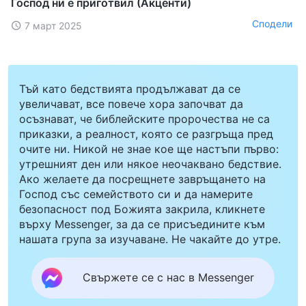
Господ ни е приготвил (Акценти)
Сподели
7 март 2025
Тъй като бедствията продължават да се
увеличават, все повече хора започват да
осъзнават, че библейските пророчества не са
приказки, а реалност, която се разгръща пред
очите ни. Никой не знае кое ще настъпи първо:
утрешният ден или някое неочаквано бедствие.
Ако желаете да посрещнете завръщането на
Господ със семейството си и да намерите
безопасност под Божията закрила, кликнете
върху Messenger, за да се присъедините към
нашата група за изучаване. Не чакайте до утре.
Свържете се с нас в Messenger