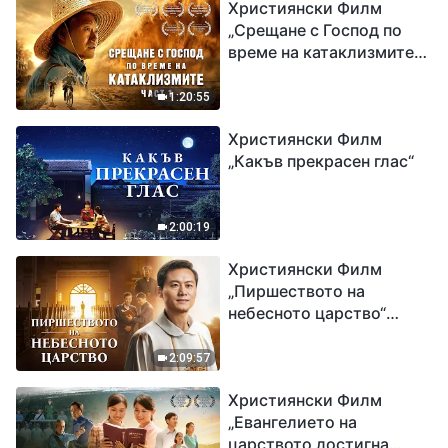
Християнски Филм
„Срещане с Господ по
време на катаклизмите“
(част 1)
1:20:55
Християнски Филм
„Какъв прекрасен глас“
2:00:19
Християнски Филм
„Пиршеството на
небесното царство“
Свидетелство на
католически свещеник
2:09:57
Християнски Филм
„Евангелието на
царството достигна