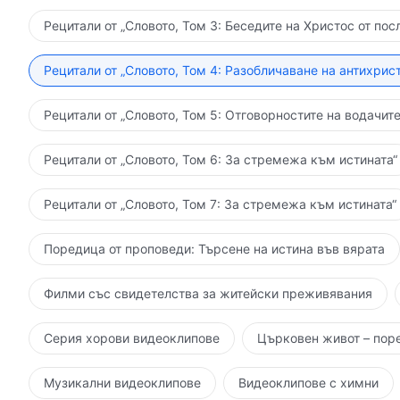
Рецитали от „Словото, Том 3: Беседите на Христос от пос
Рецитали от „Словото, Том 4: Разобличаване на антихрист
Рецитали от „Словото, Том 5: Отговорностите на водачите
Рецитали от „Словото, Том 6: За стремежа към истината“
Рецитали от „Словото, Том 7: За стремежа към истината“
Поредица от проповеди: Търсене на истина във вярата
Филми със свидетелства за житейски преживявания
Серия хорови видеоклипове
Църковен живот – пор
Музикални видеоклипове
Видеоклипове с химни