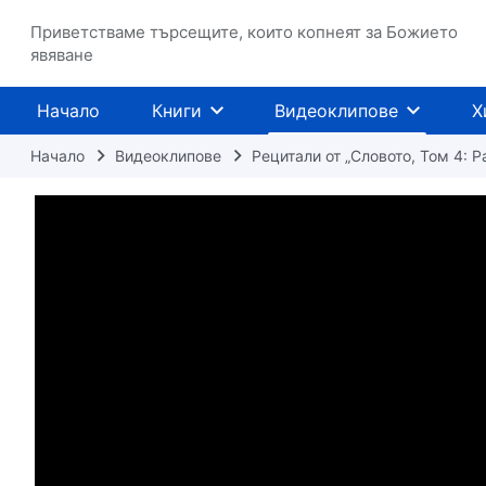
Приветстваме търсещите, които копнеят за Божието
явяване
Начало
Книги
Видеоклипове
Х
Начало
Видеоклипове
Рецитали от „Словото, Том 4: 