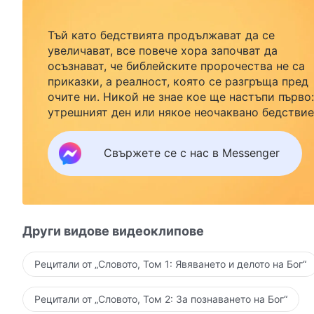
Тъй като бедствията продължават да се
увеличават, все повече хора започват да
осъзнават, че библейските пророчества не са
приказки, а реалност, която се разгръща пред
очите ни. Никой не знае кое ще настъпи първо:
утрешният ден или някое неочаквано бедствие
Ако желаете да посрещнете завръщането на
Господ със семейството си и да намерите
Свържете се с нас в Messenger
безопасност под Божията закрила, кликнете
върху Messenger, за да се присъедините към
нашата група за изучаване. Не чакайте до утре
Други видове видеоклипове
Рецитали от „Словото, Том 1: Явяването и делото на Бог“
Рецитали от „Словото, Том 2: За познаването на Бог“