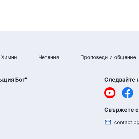
Химни
Четения
Проповеди и общение
ъщия Бог“
Следвайте 
Свържете се
contact.b