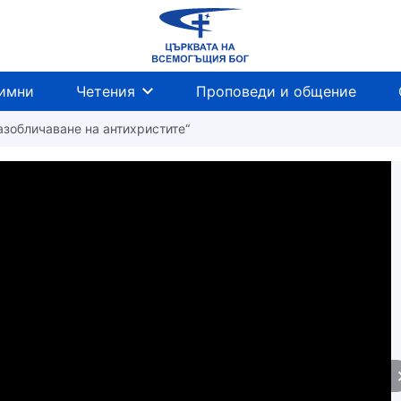
имни
Четения
Проповеди и общение
Разобличаване на антихристите“