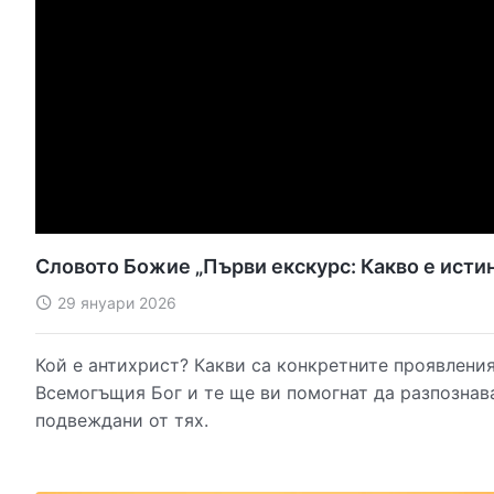
Словото Божие „Първи екскурс: Какво е исти
29 януари 2026
Кой е антихрист? Какви са конкретните проявления
Всемогъщия Бог и те ще ви помогнат да разпознава
подвеждани от тях.