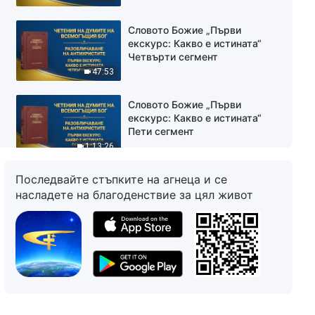
Словото Божие „Първи
екскурс: Какво е истината“
Четвърти сегмент
47:53
Словото Божие „Първи
екскурс: Какво е истината“
Пети сегмент
1:13:26
Последвайте стъпките на агнеца и се
Словото Божие „Първи
екскурс: Какво е истината“
насладете на благоденствие за цял живот
Шести сегмент
1:03:43
Словото Божие „Девета точка:
те изпълняват дълга си само
за да се отличат и да
задоволят собствените си
1:09:39
интереси и амбиции; никога не