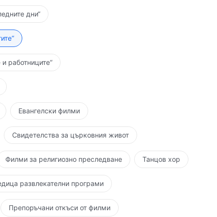
ледните дни“
ите“
 и работниците“
Евангелски филми
Свидетелства за църковния живот
Филми за религиозно преследване
Танцов хор
едица развлекателни програми
Препоръчани откъси от филми