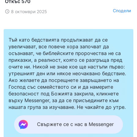
Откъс 570
Сподели
8 октомври 2025
Тъй като бедствията продължават да се
увеличават, все повече хора започват да
осъзнават, че библейските пророчества не са
приказки, а реалност, която се разгръща пред
очите ни. Никой не знае кое ще настъпи първо:
утрешният ден или някое неочаквано бедствие.
Ако желаете да посрещнете завръщането на
Господ със семейството си и да намерите
безопасност под Божията закрила, кликнете
върху Messenger, за да се присъедините към
нашата група за изучаване. Не чакайте до утре.
Свържете се с нас в Messenger