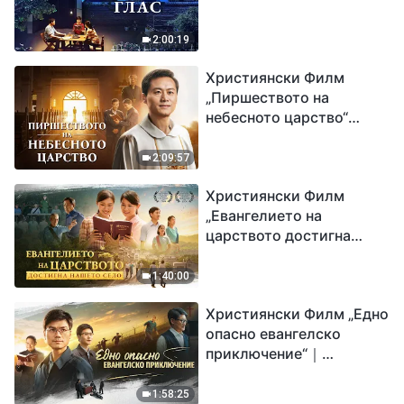
2:00:19
Християнски Филм
„Пиршеството на
небесното царство“
Свидетелство на
католически свещеник
2:09:57
Християнски Филм
„Евангелието на
царството достигна
нашето село“
1:40:00
Християнски Филм „Едно
опасно евангелско
приключение“｜
Разпространяване на
евангелието на
1:58:25