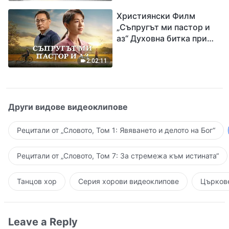
завръщането на Господ
Християнски Филм
Исус
„Съпругът ми пастор и
аз“ Духовна битка при
посрещането на
Завръщането на Господ
2:02:11
Други видове видеоклипове
Рецитали от „Словото, Том 1: Явяването и делото на Бог“
Рецитали от „Словото, Том 7: За стремежа към истината“
Танцов хор
Серия хорови видеоклипове
Църкове
Leave a Reply