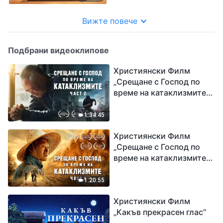
Вижте повече
Подбрани видеоклипове
Християнски Филм
„Срещане с Господ по
време на катаклизмите“
(част 2)
1:34:45
Християнски Филм
„Срещане с Господ по
време на катаклизмите“
(част 1)
1:20:55
Християнски Филм
„Какъв прекрасен глас“